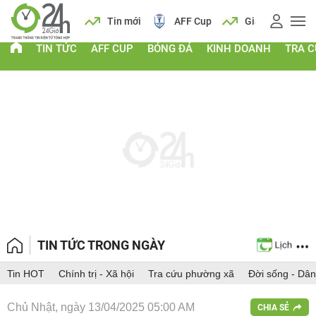
 vàng
Lịch
Tin mới
AFF Cup
Giá vàng
TIN TỨC
AFF CUP
BÓNG ĐÁ
KINH DOANH
TRA 
TIN TỨC TRONG NGÀY
Tin HOT
Chính trị - Xã hội
Tra cứu phường xã
Đời sống - Dân
Chủ Nhật, ngày 13/04/2025 05:00 AM
CHIA SẺ