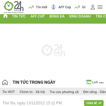
 vàng
Lịch
Tin mới
AFF Cup
Giá vàng
TIN TỨC
AFF CUP
BÓNG ĐÁ
KINH DOANH
TRA 
TIN TỨC TRONG NGÀY
Tin HOT
Chính trị - Xã hội
Tra cứu phường xã
Đời sống - Dân
Thứ Ba, ngày 13/11/2012 15:11 PM
CHIA SẺ