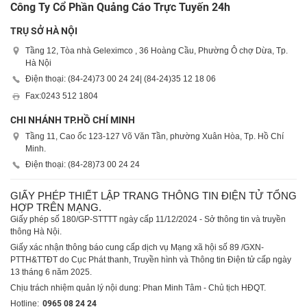
Công Ty Cổ Phần Quảng Cáo Trực Tuyến 24h
TRỤ SỞ HÀ NỘI
Tầng 12, Tòa nhà Geleximco , 36 Hoàng Cầu, Phường Ô chợ Dừa, Tp.
Hà Nội
Điện thoại: (84-24)
73 00 24 24
| (84-24)
35 12 18 06
Fax:
0243 512 1804
CHI NHÁNH TP.HỒ CHÍ MINH
Tầng 11, Cao ốc 123-127 Võ Văn Tần, phường Xuân Hòa, Tp. Hồ Chí
Minh.
Điện thoại: (84-28)
73 00 24 24
GIẤY PHÉP THIẾT LẬP TRANG THÔNG TIN ĐIỆN TỬ TỔNG
HỢP TRÊN MẠNG.
Giấy phép số 180/GP-STTTT ngày cấp 11/12/2024 - Sở thông tin và truyền
thông Hà Nội.
Giấy xác nhận thông báo cung cấp dịch vụ Mạng xã hội số 89 /GXN-
PTTH&TTĐT do Cục Phát thanh, Truyền hình và Thông tin Điện tử cấp ngày
13 tháng 6 năm 2025.
Chịu trách nhiệm quản lý nội dung: Phan Minh Tâm - Chủ tịch HĐQT.
Hotline:
0965 08 24 24