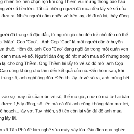
 nhiên trở nên chộn rộn khi ông Thiềm vui mừng thông báo hầu
g với số tiền lớn. Tất cả những người đã mua đều lấy vé số của
a ra. Nhiều người cầm chiếc vé trên tay, dò đi dò lại, thấy đúng
ười đã trúng số độc đắc, từ người già cho đến trẻ nhỏ đều có thể
 "Mập", Cọp "Cao"... Anh Cọp "Cao" là một người dân ở huyện
àm thuê. Hôm đó, anh Cọp "Cao" đang ngồi ăn trong một quán ven
 cạnh mua vé số. Người đàn ông đó rất muốn mua số nhưng trong
ả lại cho ông Thiềm. Ông Thiềm lại lấy tờ vé số đó mời anh Cọp
h Cao cũng không chú tâm đến kết quả của nó. Đến hôm sau, khi
rúng số, anh nghĩ ông đùa. Đến khi lấy tờ vé số ra, anh mừng hét
n vào sự may rủi của món vé số, thế mà giờ, nhờ nó mà từ hai bàn
 có được 1,5 tỷ đồng, số tiền mà cả đời anh cũng không dám mơ tới,
ế hoạch... lấy vợ. Tuy nhiên, số tiền còn lại vẫn đủ để anh mua
 lấy lãi.
n xã Tân Phú để làm nghề sửa máy sấy lúa. Gia đình quá nghèo,