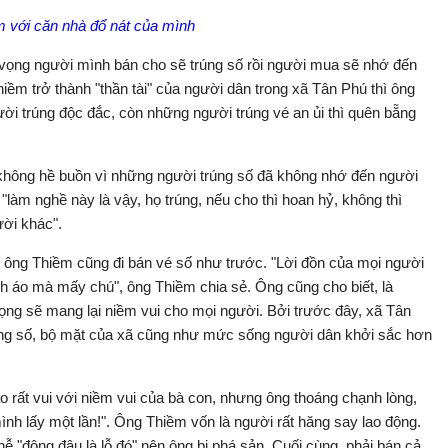
 với căn nhà đổ nát của mình
 vọng người mình bán cho sẽ trúng số rồi người mua sẽ nhớ đến
hiềm trở thành "thần tài" của người dân trong xã Tân Phú thì ông
ời trúng độc đắc, còn những người trúng vé an ủi thì quên bẵng
, không hề buồn vì những người trúng số đã không nhớ đến người
àm nghề này là vậy, họ trúng, nếu cho thì hoan hỷ, không thì
ười khác".
 ông Thiềm cũng đi bán vé số như trước. "Lời đồn của mọi người
 áo mà mấy chú", ông Thiềm chia sẻ. Ông cũng cho biết, là
ng sẽ mang lại niềm vui cho mọi người. Bởi trước đây, xã Tân
úng số, bộ mặt của xã cũng như mức sống người dân khởi sắc hơn
 rất vui với niềm vui của bà con, nhưng ông thoáng chạnh lòng,
mình lấy một lần!". Ông Thiềm vốn là người rất hăng say lao động.
ễ "động đâu là lỗ đó" nên ông bị phá sản. Cuối cùng, phải bán cả