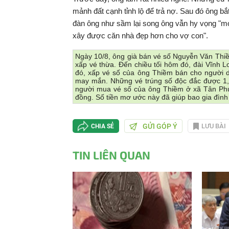
mảnh đất cạnh tỉnh lộ để trả nợ. Sau đó ông b
đàn ông như sầm lại song ông vẫn hy vọng "mon
xây được căn nhà đẹp hơn cho vợ con".
Ngày 10/8, ông già bán vé số Nguyễn Văn Th
xấp vé thừa. Đến chiều tối hôm đó, đài Vĩnh L
đó, xấp vé số của ông Thiềm bán cho người dâ
may mắn. Những vé trúng số độc đắc được 1,5
người mua vé số của ông Thiềm ở xã Tân Phú,
đồng. Số tiền mơ ước này đã giúp bao gia đình
GỬI GÓP Ý
LƯU BÀI
CHIA SẺ
TIN LIÊN QUAN