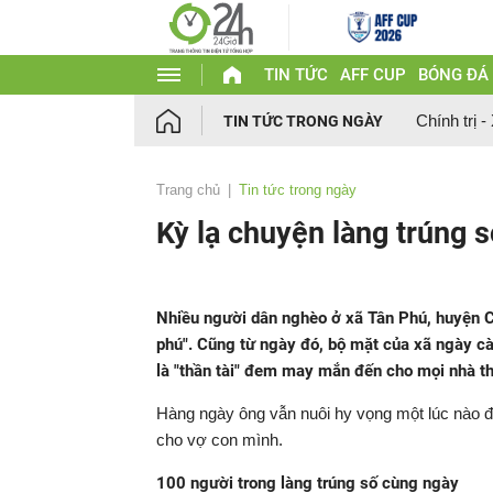
TIN TỨC
AFF CUP
BÓNG ĐÁ
Chính trị -
TIN TỨC TRONG NGÀY
Trang chủ
Tin tức trong ngày
Kỳ lạ chuyện làng trúng 
Nhiều người dân nghèo ở xã Tân Phú, huyện C
phú". Cũng từ ngày đó, bộ mặt của xã ngày c
là "thần tài" đem may mắn đến cho mọi nhà th
Hàng ngày ông vẫn nuôi hy vọng một lúc nào đ
cho vợ con mình.
100 người trong làng trúng số cùng ngày