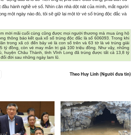
ắt đầu hành nghề vé số. Nhìn căn nhà dột nát của mình, mắt người
g một ngày nào đó, tôi sẽ giữ lại một tờ vé số trúng độc đắc và
iềm mời mãi cuối cùng cũng được mọi người thương mà mua ủng hộ
ong thông báo kết quả xổ số trúng độc đắc là số 606093. Trong khi
n trong xã có đến bảy vé là con số trên và 63 tờ là vé trúng giải
 tỷ đồng, còn vé may mắn trị giá 100 triệu đồng. Như vậy, những
 huyện Châu Thành, tỉnh Vĩnh Long đã trúng được tất cả 13,8 tỷ
 đổi đời sau những ngày lam lũ.
Theo Huy Linh (Người đưa tin)