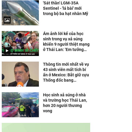
'Sát thần' LGM-35A
Sentinel - 'lá bài' mới
trong bộ ba hạt nhân Mỹ
Ám ảnh lời kể của học
sinh trong vụ xả súng
khiến 9 người thiệt mạng
ở Thái Lan: ‘Em tưởng
mình sẽ chết’
Thông tin mới nhất về vụ
43 sinh viên mất tích bí
ẩn ở Mexico: Bắt giữ cựu
Thống đốc bang
Guerrero
Học sinh xả súng ở nhà
và trường học Thái Lan,
hơn 20 người thương
vong