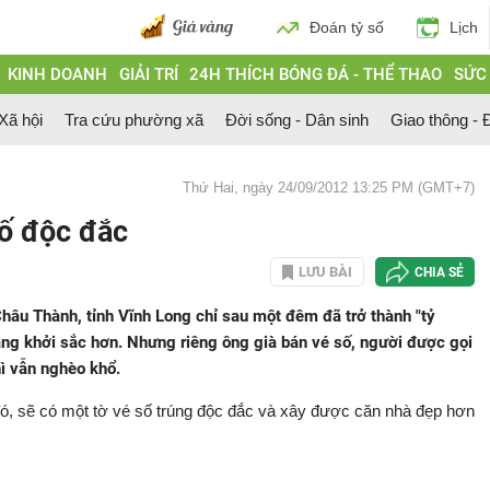
Đoán tỷ số
Lịch
KINH DOANH
GIẢI TRÍ
24H THÍCH BÓNG ĐÁ - THỂ THAO
SỨC
 Xã hội
Tra cứu phường xã
Đời sống - Dân sinh
Giao thông - Đ
Thứ Hai, ngày 24/09/2012 13:25 PM (GMT+7)
số độc đắc
LƯU BÀI
CHIA SẺ
hâu Thành, tỉnh Vĩnh Long chỉ sau một đêm đã trở thành "tỷ
àng khởi sắc hơn. Nhưng riêng ông già bán vé số, người được gọi
ì vẫn nghèo khổ.
ó, sẽ có một tờ vé số trúng độc đắc và xây được căn nhà đẹp hơn