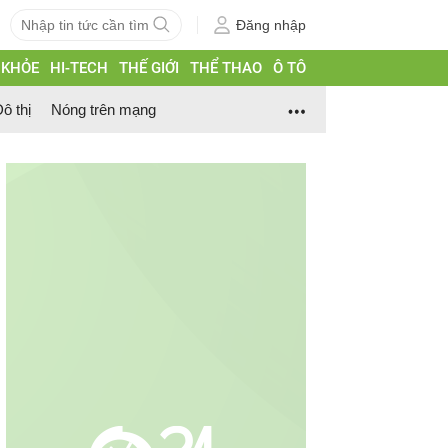
Đăng nhập
 KHỎE
HI-TECH
THẾ GIỚI
THỂ THAO
Ô TÔ
ô thị
Nóng trên mạng