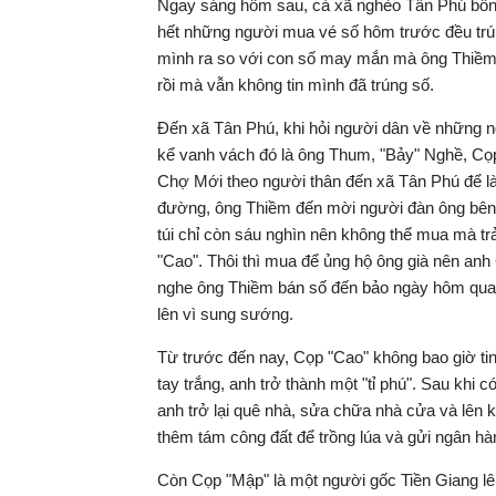
Ngay sáng hôm sau, cả xã nghèo Tân Phú bỗng
hết những người mua vé số hôm trước đều trún
mình ra so với con số may mắn mà ông Thiềm đư
rồi mà vẫn không tin mình đã trúng số.
Đến xã Tân Phú, khi hỏi người dân về những ng
kể vanh vách đó là ông Thum, "Bảy" Nghề, Cọp
Chợ Mới theo người thân đến xã Tân Phú để l
đường, ông Thiềm đến mời người đàn ông bên
túi chỉ còn sáu nghìn nên không thể mua mà tr
"Cao". Thôi thì mua để ủng hộ ông già nên an
nghe ông Thiềm bán số đến bảo ngày hôm qua t
lên vì sung sướng.
Từ trước đến nay, Cọp "Cao" không bao giờ ti
tay trắng, anh trở thành một "tỉ phú". Sau khi
anh trở lại quê nhà, sửa chữa nhà cửa và lên k
thêm tám công đất để trồng lúa và gửi ngân hàng
Còn Cọp "Mập" là một người gốc Tiền Giang lê