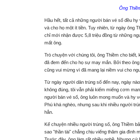
Ông Thiềm
Hầu hết, tất cả những người bán vé số đều hy
và cho họ một ít tiền. Tuy nhiên, từ ngày ông T
chỉ mới nhận được 5,8 triệu đồng từ những ngư
mất ông.
Trò chuyện với chúng tôi, ông Thiềm cho biết
đã đem đến cho họ sự may mắn. Bởi theo ông "l
cũng vui mừng vì đã mang lại niềm vui cho ng
Từ ngày người dân trúng số đến nay, ngày nào
không đúng, tôi vẫn phải kiếm miếng cơm manh
người bán vé số, ông luôn mong muốn và hy vọ
Phú khá nghèo, nhưng sau khi nhiều người tr
hẳn.
Kể chuyện nhiều người trúng số, ông Thiềm bảo
sao "thần tài" chẳng chịu viếng thăm gia đình 
Trước đây, ông làm rất nhiều nghề. Nhưng cứ h