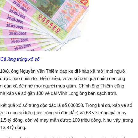
Cả làng trúng xổ số
10/8, ông Nguyễn Văn Thiềm đạp xe đi khắp xã mời mọi người
được bao nhiêu tờ. Đến chiều, vì vé số còn quá nhiều nên ông
ẻm của xã để nhờ mọi người mua giùm. Chính ông Thiềm cũng
mà xấp vé số gần 100 vé đài Vĩnh Long ông bán sạch trơn.
kết quả xổ số trúng độc đắc là số 606093. Trong khi đó, xấp vé số
 là con số trên (tức trúng số độc đắc) và 63 vé trúng giải may
1,5 tỷ đồng, còn vé may mắn được 100 triệu đồng. Như vậy, trong
13,8 tỷ đồng.