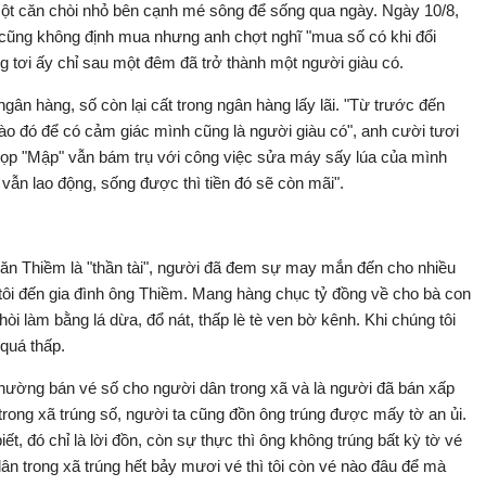
ột căn chòi nhỏ bên cạnh mé sông để sống qua ngày. Ngày 10/8,
ũng không định mua nhưng anh chợt nghĩ "mua số có khi đổi
 tơi ấy chỉ sau một đêm đã trở thành một người giàu có.
gân hàng, số còn lại cất trong ngân hàng lấy lãi. "Từ trước đến
vào đó để có cảm giác mình cũng là người giàu có", anh cười tươi
 Cọp "Mập" vẫn bám trụ với công việc sửa máy sấy lúa của mình
 vẫn lao động, sống được thì tiền đó sẽ còn mãi".
ăn Thiềm là "thần tài", người đã đem sự may mắn đến cho nhiều
tôi đến gia đình ông Thiềm. Mang hàng chục tỷ đồng về cho bà con
i làm bằng lá dừa, đổ nát, thấp lè tè ven bờ kênh. Khi chúng tôi
 quá thấp.
thường bán vé số cho người dân trong xã và là người đã bán xấp
rong xã trúng số, người ta cũng đồn ông trúng được mấy tờ an ủi.
ết, đó chỉ là lời đồn, còn sự thực thì ông không trúng bất kỳ tờ vé
ân trong xã trúng hết bảy mươi vé thì tôi còn vé nào đâu để mà