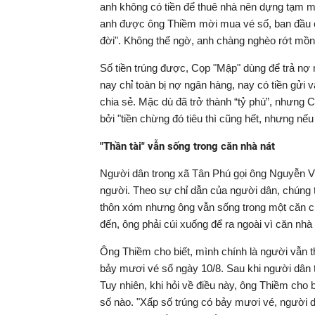
anh không có tiền để thuê nhà nên dựng tạm m
anh được ông Thiềm mời mua vé số, ban đầu c
đời". Không thể ngờ, anh chàng nghèo rớt mồng
Số tiền trúng được, Cọp "Mập" dùng để trả nợ n
nay chỉ toàn bị nợ ngân hàng, nay có tiền gửi 
chia sẻ. Mặc dù đã trở thành “tỷ phú”, nhưng
bởi "tiền chừng đó tiêu thì cũng hết, nhưng nếu
"Thần tài" vẫn sống trong căn nhà nát
Người dân trong xã Tân Phú gọi ông Nguyễn V
người. Theo sự chỉ dẫn của người dân, chúng 
thôn xóm nhưng ông vẫn sống trong một căn chò
đến, ông phải cúi xuống để ra ngoài vì căn nhà
Ông Thiềm cho biết, mình chính là người vẫn 
bảy mươi vé số ngày 10/8. Sau khi người dân t
Tuy nhiên, khi hỏi về điều này, ông Thiềm cho bi
số nào. "Xấp số trúng có bảy mươi vé, người d