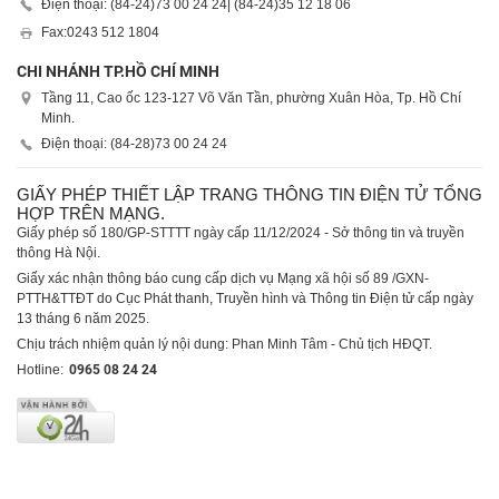
Điện thoại: (84-24)
73 00 24 24
| (84-24)
35 12 18 06
Fax:
0243 512 1804
CHI NHÁNH TP.HỒ CHÍ MINH
Tầng 11, Cao ốc 123-127 Võ Văn Tần, phường Xuân Hòa, Tp. Hồ Chí
Minh.
Điện thoại: (84-28)
73 00 24 24
GIẤY PHÉP THIẾT LẬP TRANG THÔNG TIN ĐIỆN TỬ TỔNG
HỢP TRÊN MẠNG.
Giấy phép số 180/GP-STTTT ngày cấp 11/12/2024 - Sở thông tin và truyền
thông Hà Nội.
Giấy xác nhận thông báo cung cấp dịch vụ Mạng xã hội số 89 /GXN-
PTTH&TTĐT do Cục Phát thanh, Truyền hình và Thông tin Điện tử cấp ngày
13 tháng 6 năm 2025.
Chịu trách nhiệm quản lý nội dung: Phan Minh Tâm - Chủ tịch HĐQT.
Hotline:
0965 08 24 24