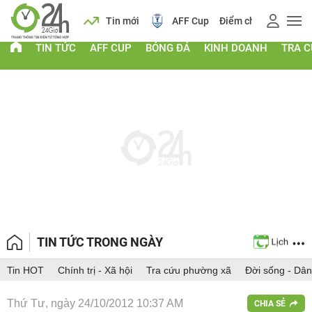
 vàng
Lịch
Tin mới
AFF Cup
Điểm chuẩn 2026
TIN TỨC
AFF CUP
BÓNG ĐÁ
KINH DOANH
TRA 
TIN TỨC TRONG NGÀY
Tin HOT
Chính trị - Xã hội
Tra cứu phường xã
Đời sống - Dân
Thứ Tư, ngày 24/10/2012 10:37 AM
CHIA SẺ