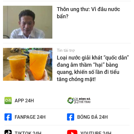
Thôn ung thư: Vì đâu nước
bẩn?
Tin tài trợ
Loại nước giải khát “quốc dân”
đang âm thầm “hại” bàng
quang, khiến số lần đi tiểu
tăng chóng mặt!
APP 24H
FANPAGE 24H
BÓNG ĐÁ 24H
TIKTOK 24H
YOUTUBE 24H