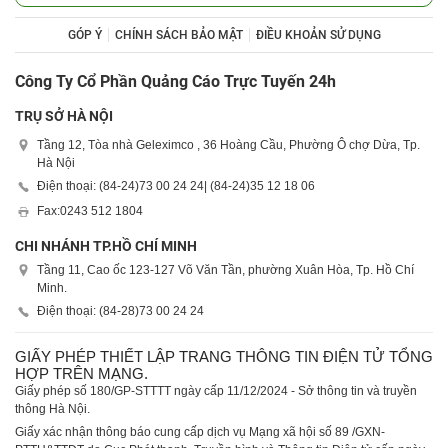
GÓP Ý
CHÍNH SÁCH BẢO MẬT
ĐIỀU KHOẢN SỬ DỤNG
Công Ty Cổ Phần Quảng Cáo Trực Tuyến 24h
TRỤ SỞ HÀ NỘI
Tầng 12, Tòa nhà Geleximco , 36 Hoàng Cầu, Phường Ô chợ Dừa, Tp.
Hà Nội
Điện thoại: (84-24)
73 00 24 24
| (84-24)
35 12 18 06
Fax:
0243 512 1804
CHI NHÁNH TP.HỒ CHÍ MINH
Tầng 11, Cao ốc 123-127 Võ Văn Tần, phường Xuân Hòa, Tp. Hồ Chí
Minh.
Điện thoại: (84-28)
73 00 24 24
GIẤY PHÉP THIẾT LẬP TRANG THÔNG TIN ĐIỆN TỬ TỔNG
HỢP TRÊN MẠNG.
Giấy phép số 180/GP-STTTT ngày cấp 11/12/2024 - Sở thông tin và truyền
thông Hà Nội.
Giấy xác nhận thông báo cung cấp dịch vụ Mạng xã hội số 89 /GXN-