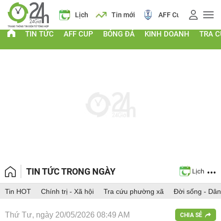
 vàng
Lịch
Tin mới
AFF Cup
Giá vàng
TIN TỨC
AFF CUP
BÓNG ĐÁ
KINH DOANH
TRA 
TIN TỨC TRONG NGÀY
Tin HOT
Chính trị - Xã hội
Tra cứu phường xã
Đời sống - Dân
Thứ Tư, ngày 20/05/2026 08:49 AM
CHIA SẺ