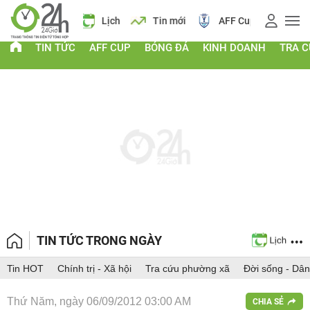
 vàng
Lịch
Tin mới
AFF Cup
Điểm chuẩn 2026
TIN TỨC
AFF CUP
BÓNG ĐÁ
KINH DOANH
TRA 
TIN TỨC TRONG NGÀY
Tin HOT
Chính trị - Xã hội
Tra cứu phường xã
Đời sống - Dân
Thứ Năm, ngày 06/09/2012 03:00 AM
CHIA SẺ