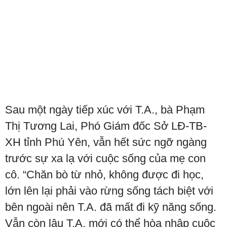
Sau một ngày tiếp xúc với T.A., bà Phạm
Thị Tương Lai, Phó Giám đốc Sở LĐ-TB-
XH tỉnh Phú Yên, vẫn hết sức ngỡ ngàng
trước sự xa lạ với cuộc sống của mẹ con
cô. “Chăn bò từ nhỏ, không được đi học,
lớn lên lại phải vào rừng sống tách biệt với
bên ngoài nên T.A. đã mất đi kỹ năng sống.
Vẫn còn lâu T.A. mới có thể hòa nhập cuộc