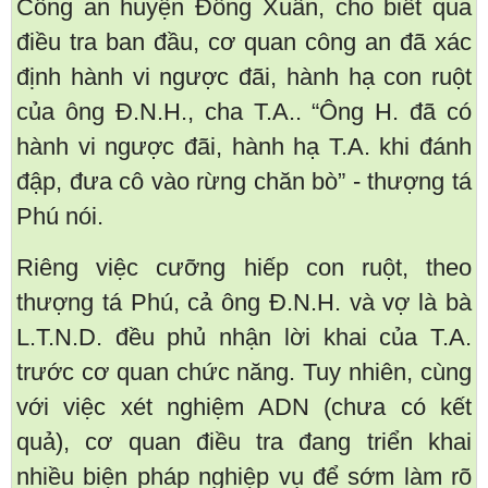
Công an huyện Đồng Xuân, cho biết qua
điều tra ban đầu, cơ quan công an đã xác
định hành vi ngược đãi, hành hạ con ruột
của ông Đ.N.H., cha T.A.. “Ông H. đã có
hành vi ngược đãi, hành hạ T.A. khi đánh
đập, đưa cô vào rừng chăn bò” - thượng tá
Phú nói.
Riêng việc cưỡng hiếp con ruột, theo
thượng tá Phú, cả ông Đ.N.H. và vợ là bà
L.T.N.D. đều phủ nhận lời khai của T.A.
trước cơ quan chức năng. Tuy nhiên, cùng
với việc xét nghiệm ADN (chưa có kết
quả), cơ quan điều tra đang triển khai
nhiều biện pháp nghiệp vụ để sớm làm rõ