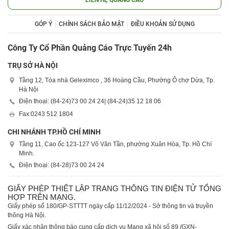
GÓP Ý
CHÍNH SÁCH BẢO MẬT
ĐIỀU KHOẢN SỬ DỤNG
Công Ty Cổ Phần Quảng Cáo Trực Tuyến 24h
TRỤ SỞ HÀ NỘI
Tầng 12, Tòa nhà Geleximco , 36 Hoàng Cầu, Phường Ô chợ Dừa, Tp.
Hà Nội
Điện thoại: (84-24)
73 00 24 24
| (84-24)
35 12 18 06
Fax:
0243 512 1804
CHI NHÁNH TP.HỒ CHÍ MINH
Tầng 11, Cao ốc 123-127 Võ Văn Tần, phường Xuân Hòa, Tp. Hồ Chí
Minh.
Điện thoại: (84-28)
73 00 24 24
GIẤY PHÉP THIẾT LẬP TRANG THÔNG TIN ĐIỆN TỬ TỔNG
HỢP TRÊN MẠNG.
Giấy phép số 180/GP-STTTT ngày cấp 11/12/2024 - Sở thông tin và truyền
thông Hà Nội.
Giấy xác nhận thông báo cung cấp dịch vụ Mạng xã hội số 89 /GXN-