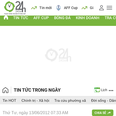
 vàng
Lịch
Tin mới
AFF Cup
Giá vàng
TIN TỨC
AFF CUP
BÓNG ĐÁ
KINH DOANH
TRA 
TIN TỨC TRONG NGÀY
Tin HOT
Chính trị - Xã hội
Tra cứu phường xã
Đời sống - Dân
Thứ Tư, ngày 13/06/2012 07:33 AM
CHIA SẺ