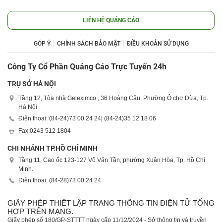
LIÊN HỆ QUẢNG CÁO
GÓP Ý
CHÍNH SÁCH BẢO MẬT
ĐIỀU KHOẢN SỬ DỤNG
Công Ty Cổ Phần Quảng Cáo Trực Tuyến 24h
TRỤ SỞ HÀ NỘI
Tầng 12, Tòa nhà Geleximco , 36 Hoàng Cầu, Phường Ô chợ Dừa, Tp.
Hà Nội
Điện thoại: (84-24)
73 00 24 24
| (84-24)
35 12 18 06
Fax:
0243 512 1804
CHI NHÁNH TP.HỒ CHÍ MINH
Tầng 11, Cao ốc 123-127 Võ Văn Tần, phường Xuân Hòa, Tp. Hồ Chí
Minh.
Điện thoại: (84-28)
73 00 24 24
GIẤY PHÉP THIẾT LẬP TRANG THÔNG TIN ĐIỆN TỬ TỔNG
HỢP TRÊN MẠNG.
Giấy phép số 180/GP-STTTT ngày cấp 11/12/2024 - Sở thông tin và truyền