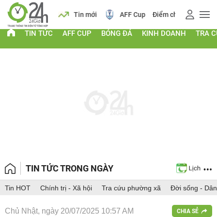
 vàng
Lịch
Tin mới
AFF Cup
Điểm chuẩn 2026
TIN TỨC
AFF CUP
BÓNG ĐÁ
KINH DOANH
TRA 
TIN TỨC TRONG NGÀY
Tin HOT
Chính trị - Xã hội
Tra cứu phường xã
Đời sống - Dân
Chủ Nhật, ngày 20/07/2025 10:57 AM
CHIA SẺ