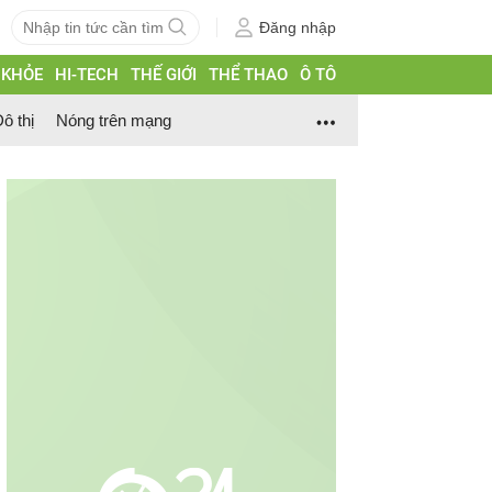
Đăng nhập
 KHỎE
HI-TECH
THẾ GIỚI
THỂ THAO
Ô TÔ
ô thị
Nóng trên mạng