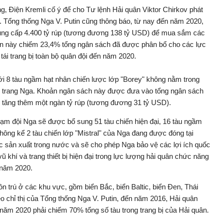
g, Điện Kremli cố ý để cho Tư lệnh Hải quân Viktor Chirkov phát
Tổng thống Nga V. Putin cũng thông báo, từ nay đến năm 2020,
ung cấp 4.400 tỷ rúp (tương đương 138 tỷ USD) để mua sắm các
tiền này chiếm 23,4% tổng ngân sách đã được phân bổ cho các lực
tái trang bị toàn bộ quân đội đến năm 2020.
i 8 tàu ngầm hạt nhân chiến lược lớp "Borey" không nằm trong
 vũ trang Nga. Khoản ngân sách này được đưa vào tổng ngân sách
tăng thêm một ngàn tỷ rúp (tương đương 31 tỷ USD).
hạm đội Nga sẽ được bổ sung 51 tàu chiến hiện đại, 16 tàu ngầm
hông kể 2 tàu chiến lớp "Mistral" của Nga đang được đóng tại
c sản xuất trong nước và sẽ cho phép Nga bảo vệ các lợi ích quốc
ũ khí và trang thiết bị hiện đại trong lực lượng hải quân chức năng
 năm 2020.
 trú ở các khu vực, gồm biển Bắc, biển Baltic, biển Đen, Thái
o chỉ thị của Tổng thống Nga V. Putin, đến năm 2016, Hải quân
năm 2020 phải chiếm 70% tổng số tàu trong trang bị của Hải quân.