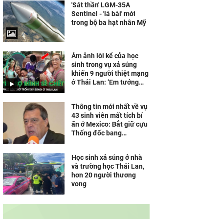
'Sát thần' LGM-35A
Sentinel - 'lá bài' mới
trong bộ ba hạt nhân Mỹ
Ám ảnh lời kể của học
sinh trong vụ xả súng
khiến 9 người thiệt mạng
ở Thái Lan: ‘Em tưởng
mình sẽ chết’
Thông tin mới nhất về vụ
43 sinh viên mất tích bí
ẩn ở Mexico: Bắt giữ cựu
Thống đốc bang
Guerrero
Học sinh xả súng ở nhà
và trường học Thái Lan,
hơn 20 người thương
vong