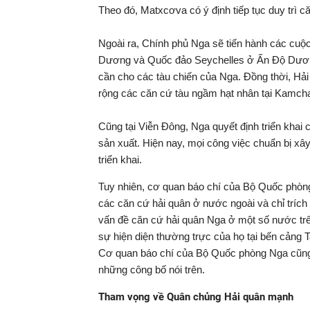
Theo đó, Matxcơva có ý định tiếp tục duy trì c
Ngoài ra, Chính phủ Nga sẽ tiến hành các cuộ
Dương và Quốc đảo Seychelles ở Ấn Độ Dương 
cần cho các tàu chiến của Nga. Đồng thời, H
rộng các căn cứ tàu ngầm hạt nhân tại Kamcha
Cũng tại Viễn Đông, Nga quyết định triển khai 
sản xuất. Hiện nay, mọi công việc chuẩn bị x
triển khai.
Tuy nhiên, cơ quan báo chí của Bộ Quốc phòng
các căn cứ hải quân ở nước ngoài và chỉ trích 
vấn đề căn cứ hải quân Nga ở một số nước trên 
sự hiện diện thường trực của họ tại bến cảng 
Cơ quan báo chí của Bộ Quốc phòng Nga cũng c
những công bố nói trên.
Tham vọng về Quân chủng Hải quân mạnh