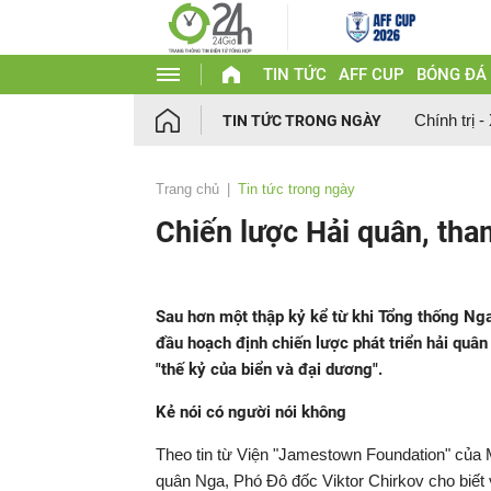
TIN TỨC
AFF CUP
BÓNG ĐÁ
Chính trị -
TIN TỨC TRONG NGÀY
Trang chủ
Tin tức trong ngày
Chiến lược Hải quân, th
Sau hơn một thập kỷ kể từ khi Tổng thống Ng
đầu hoạch định chiến lược phát triển hải quâ
"thế kỷ của biển và đại dương".
Kẻ nói có người nói không
Theo tin từ Viện "Jamestown Foundation" của Mỹ
quân Nga, Phó Đô đốc Viktor Chirkov cho biết