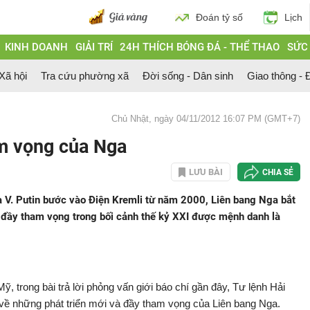
Đoán tỷ số
Lịch
KINH DOANH
GIẢI TRÍ
24H THÍCH BÓNG ĐÁ - THỂ THAO
SỨC
 Xã hội
Tra cứu phường xã
Đời sống - Dân sinh
Giao thông - Đ
Chủ Nhật, ngày 04/11/2012 16:07 PM (GMT+7)
am vọng của Nga
LƯU BÀI
CHIA SẺ
a V. Putin bước vào Điện Kremli từ năm 2000, Liên bang Nga bắt
n đầy tham vọng trong bối cảnh thế kỷ XXI được mệnh danh là
, trong bài trả lời phỏng vấn giới báo chí gần đây, Tư lệnh Hải
 về những phát triển mới và đầy tham vọng của Liên bang Nga.