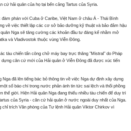
ăn cứ hải quân của họ tại bến cảng Tartus của Syria.
c đàm phán với Cuba ở Caribe, Việt Nam ở châu Á - Thái Bình
về việc thiết lập các cơ sở bảo dưỡng kỹ thuật và bảo đảm hậu
ải quân Nga sẽ tăng cường các khoản đầu tư đáng kể nhằm mở
tka và Vladivostok thuộc vùng Viễn Đông.
các tàu chiến tấn công chở máy bay trực thăng "Mistral" do Pháp
ây dựng căn cứ mới của Hải quân ở Viễn Đông đã được xúc tiến
 Nga đã lên tiếng bác bỏ thông tin về việc Nga dự định xây dựng
một số báo chí trong nước phản ánh tin tức sai lệch và thổi phồng
thế giới. Hiện Hải quân Nga đang thiếu nhiều tàu chiến để duy trì
Tartus của Syria - căn cứ hải quân ở nước ngoài duy nhất của Nga.
hỉ trích Văn phòng của Tư lệnh Hải quân Viktor Chirkov vì