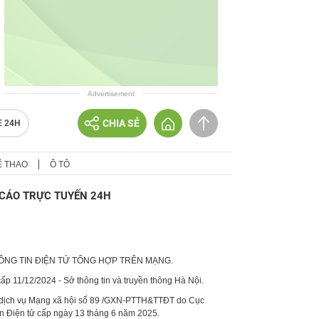
Advertisement
CHIA SẺ
E 24H
Ể THAO
Ô TÔ
CÁO TRỰC TUYẾN 24H
HÔNG TIN ĐIỆN TỬ TỔNG HỢP TRÊN MẠNG.
p 11/12/2024 - Sở thông tin và truyền thông Hà Nội.
 dịch vụ Mạng xã hội số 89 /GXN-PTTH&TTĐT do Cục
in Điện tử cấp ngày 13 tháng 6 năm 2025.