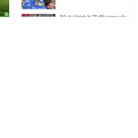
Nữ du khách bị 28 đối tượng vây
ráp, giật phăng dây chuyền vàng
1,1 lượng
Huấn Hoa Hồng sở hữu hệ sinh
thái trăm tỷ và biệt thự dát vàng
khiến nhiều người choáng ngợp