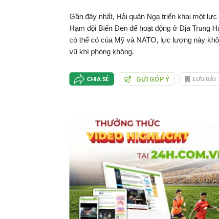
Gần đây nhất, Hải quân Nga triển khai một lực
Hạm đội Biển Đen để hoạt động ở Địa Trung Hả
có thể có của Mỹ và NATO, lực lượng này không
vũ khí phòng không.
GỬI GÓP Ý
LƯU BÀI
CHIA SẺ