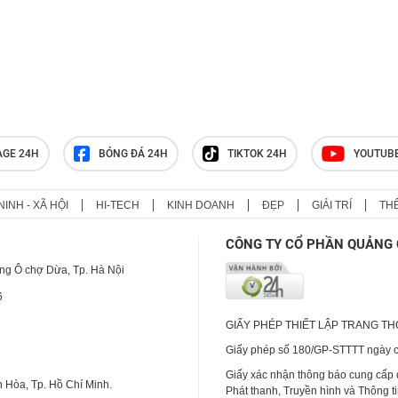
AGE 24H
BÓNG ĐÁ 24H
TIKTOK 24H
YOUTUB
NINH - XÃ HỘI
HI-TECH
KINH DOANH
ĐẸP
GIẢI TRÍ
TH
CÔNG TY CỔ PHẦN QUẢNG 
ng Ô chợ Dừa, Tp. Hà Nội
6
GIẤY PHÉP THIẾT LẬP TRANG T
Giấy phép số 180/GP-STTTT ngày cấ
Giấy xác nhận thông báo cung cấp
 Hòa, Tp. Hồ Chí Minh.
Phát thanh, Truyền hình và Thông t