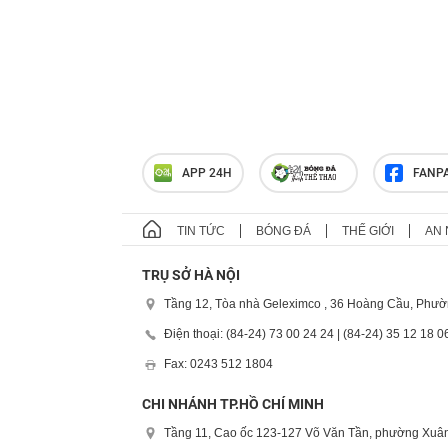
APP 24H
FANP
TIN TỨC
BÓNG ĐÁ
THẾ GIỚI
AN 
TRỤ SỞ HÀ NỘI
Tầng 12, Tòa nhà Geleximco , 36 Hoàng Cầu, Phườ
Điện thoại: (84-24) 73 00 24 24 | (84-24) 35 12 18 0
Fax: 0243 512 1804
CHI NHÁNH TP.HỒ CHÍ MINH
Tầng 11, Cao ốc 123-127 Võ Văn Tần, phường Xuân