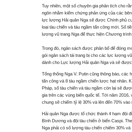
Tuy nhiên, một số chuyên gia phân tích cho rằn
ngôn nhằm kiểm chứng phản ứng của các bên. 
lực lượng Hải quân Nga sẽ được Chính phủ c
loại tàu chiến và tàu ngầm tấn công mới. Số 
lượng vũ trang Nga để thực hiện Chương trình 
Trong đó, ngân sách được phân bổ để đóng mớ
gói ngân sách tái trang bị cho các lực lượng
dành cho Lực lượng Hải quân Nga và sẽ được 
Tổng thống Nga V. Putin cũng thông báo, các 
tấn công và 8 tàu ngầm chiến lược hạt nhân. K
Pháp, số tàu chiến và tàu ngầm còn lại sẽ đượ
gia trên các vùng biển quốc tế. Tới năm 2016, v
chung sẽ chiếm tỷ lệ 30% và lên đến 70% vào
Hải quân Nga được tổ chức thành 4 hạm đội đồn
Bình Dương và đội tàu chiến ở biển Caspi. The
Nga phải có số lượng tàu chiến chiếm 30% và 