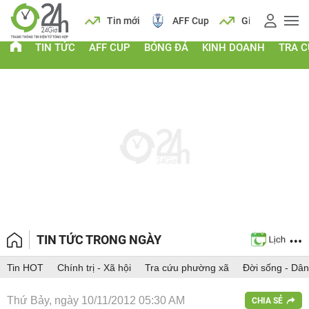
 vàng
Lịch
Tin mới
AFF Cup
Giá vàng
TIN TỨC
AFF CUP
BÓNG ĐÁ
KINH DOANH
TRA 
TIN TỨC TRONG NGÀY
Tin HOT
Chính trị - Xã hội
Tra cứu phường xã
Đời sống - Dân
Thứ Bảy, ngày 10/11/2012 05:30 AM
CHIA SẺ