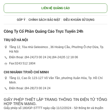
LIÊN HỆ QUẢNG CÁO
GÓP Ý
CHÍNH SÁCH BẢO MẬT
ĐIỀU KHOẢN SỬ DỤNG
Công Ty Cổ Phần Quảng Cáo Trực Tuyến 24h
TRỤ SỞ HÀ NỘI
Tầng 12, Tòa nhà Geleximco , 36 Hoàng Cầu, Phường Ô chợ Dừa, Tp.
Hà Nội
Điện thoại: (84-24)
73 00 24 24
| (84-24)
35 12 18 06
Fax:
0243 512 1804
CHI NHÁNH TP.HỒ CHÍ MINH
Tầng 11, Cao ốc 123-127 Võ Văn Tần, phường Xuân Hòa, Tp. Hồ Chí
Minh.
Điện thoại: (84-28)
73 00 24 24
GIẤY PHÉP THIẾT LẬP TRANG THÔNG TIN ĐIỆN TỬ TỔNG
HỢP TRÊN MẠNG.
Giấy phép số 180/GP-STTTT ngày cấp 11/12/2024 - Sở thông tin và truyền