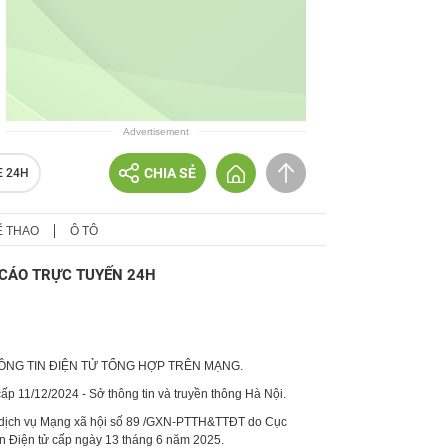
Advertisement
CHIA SẺ
E 24H
Ể THAO
Ô TÔ
CÁO TRỰC TUYẾN 24H
HÔNG TIN ĐIỆN TỬ TỔNG HỢP TRÊN MẠNG.
p 11/12/2024 - Sở thông tin và truyền thông Hà Nội.
 dịch vụ Mạng xã hội số 89 /GXN-PTTH&TTĐT do Cục
in Điện tử cấp ngày 13 tháng 6 năm 2025.