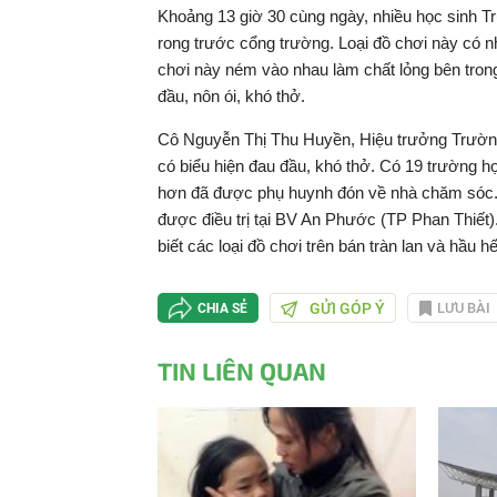
Khoảng 13 giờ 30 cùng ngày, nhiều học sinh 
rong trước cổng trường. Loại đồ chơi này có n
chơi này ném vào nhau làm chất lỏng bên trong 
đầu, nôn ói, khó thở.
Cô Nguyễn Thị Thu Huyền, Hiệu trưởng Trường
có biểu hiện đau đầu, khó thở. Có 19 trường hợp
hơn đã được phụ huynh đón về nhà chăm sóc.
được điều trị tại BV An Phước (TP Phan Thiết
biết các loại đồ chơi trên bán tràn lan và hầu 
GỬI GÓP Ý
LƯU BÀI
CHIA SẺ
TIN LIÊN QUAN