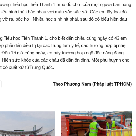
Trường Tiểu học Tiến Thành 1 mua đồ chơi của một người bán hàng
hiều hình thù khác nhau với màu sắc sặc sỡ. Các em lấy loại đồ
vỡ ra, bốc hơi. Nhiều học sinh hít phải, sau đó có biểu hiện đau
 Tiểu học Tiến Thành 1, cho biết đến chiều cùng ngày có 43 em
 phải đến điều trị tại các trung tâm y tế, các trường hợp bị nhẹ
 Đến 19 giờ cùng ngày, có bảy trường hợp ngộ độc nặng đang
). Hiện sức khỏe của các cháu đã dần ổn định. Một phụ huynh cho
hết có xuất xứ từTrung Quốc.
Theo Phương Nam (Pháp luật TPHCM)