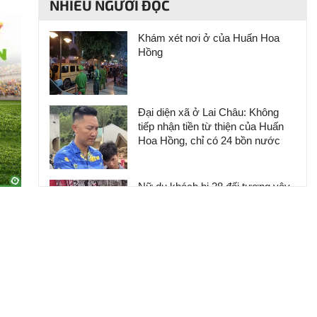
NHIỀU NGƯỜI ĐỌC
Khám xét nơi ở của Huấn Hoa
Hồng
Đại diện xã ở Lai Châu: Không
tiếp nhận tiền từ thiện của Huấn
Hoa Hồng, chỉ có 24 bồn nước
Nữ du khách bị 28 đối tượng vây
ráp, giật phăng dây chuyền vàng
1,1 lượng
Huấn Hoa Hồng sở hữu hệ sinh
thái trăm tỷ và biệt thự dát vàng
khiến nhiều người choáng ngợp