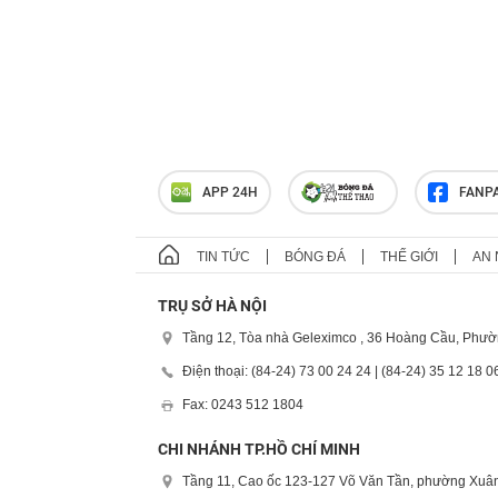
APP 24H
FANP
TIN TỨC
BÓNG ĐÁ
THẾ GIỚI
AN 
TRỤ SỞ HÀ NỘI
Tầng 12, Tòa nhà Geleximco , 36 Hoàng Cầu, Phườ
Điện thoại: (84-24) 73 00 24 24 | (84-24) 35 12 18 0
Fax: 0243 512 1804
CHI NHÁNH TP.HỒ CHÍ MINH
Tầng 11, Cao ốc 123-127 Võ Văn Tần, phường Xuân