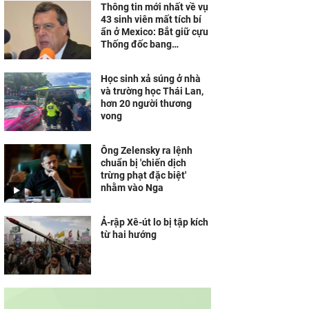
Thông tin mới nhất về vụ
43 sinh viên mất tích bí
ẩn ở Mexico: Bắt giữ cựu
Thống đốc bang
Guerrero
Học sinh xả súng ở nhà
và trường học Thái Lan,
hơn 20 người thương
vong
Ông Zelensky ra lệnh
chuẩn bị 'chiến dịch
trừng phạt đặc biệt'
nhằm vào Nga
Ả-rập Xê-út lo bị tập kích
từ hai hướng