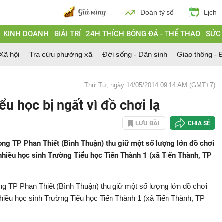
Đoán tỷ số
Lịch
KINH DOANH
GIẢI TRÍ
24H THÍCH BÓNG ĐÁ - THỂ THAO
SỨC
 Xã hội
Tra cứu phường xã
Đời sống - Dân sinh
Giao thông - Đ
Thứ Tư, ngày 14/05/2014 09:14 AM (GMT+7)
u học bị ngất vì đồ chơi lạ
LƯU BÀI
CHIA SẺ
òng TP Phan Thiết (Bình Thuận) thu giữ một số lượng lớn đồ chơi
nhiều học sinh Trường Tiểu học Tiến Thành 1 (xã Tiến Thành, TP
ng TP Phan Thiết (Bình Thuận) thu giữ một số lượng lớn đồ chơi
hiều học sinh Trường Tiểu học Tiến Thành 1 (xã Tiến Thành, TP