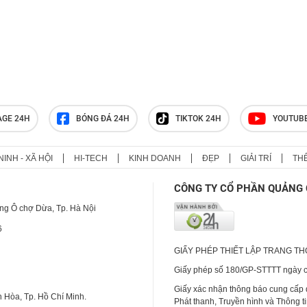
AGE 24H
BÓNG ĐÁ 24H
TIKTOK 24H
YOUTUB
NINH - XÃ HỘI
HI-TECH
KINH DOANH
ĐẸP
GIẢI TRÍ
TH
CÔNG TY CỔ PHẦN QUẢNG 
ng Ô chợ Dừa, Tp. Hà Nội
6
GIẤY PHÉP THIẾT LẬP TRANG T
Giấy phép số 180/GP-STTTT ngày cấ
Giấy xác nhận thông báo cung cấp
 Hòa, Tp. Hồ Chí Minh.
Phát thanh, Truyền hình và Thông t