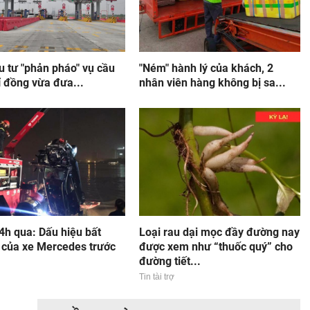
u tư "phản pháo" vụ cầu
"Ném" hành lý của khách, 2
ỉ đồng vừa đưa...
nhân viên hàng không bị sa...
4h qua: Dấu hiệu bất
Loại rau dại mọc đầy đường nay
 của xe Mercedes trước
được xem như “thuốc quý” cho
đường tiết...
Tin tài trợ