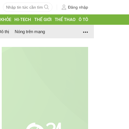
Đăng nhập
 KHỎE
HI-TECH
THẾ GIỚI
THỂ THAO
Ô TÔ
ô thị
Nóng trên mạng