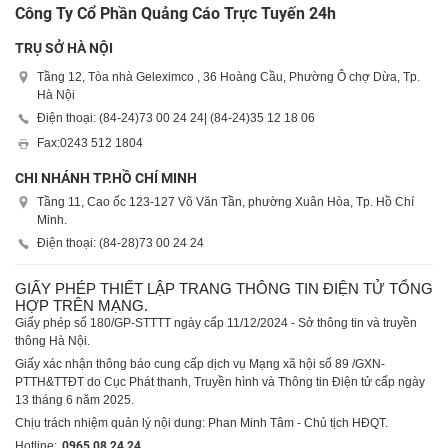
Công Ty Cổ Phần Quảng Cáo Trực Tuyến 24h
TRỤ SỞ HÀ NỘI
Tầng 12, Tòa nhà Geleximco , 36 Hoàng Cầu, Phường Ô chợ Dừa, Tp.
Hà Nội
Điện thoại: (84-24)
73 00 24 24
| (84-24)
35 12 18 06
Fax:
0243 512 1804
CHI NHÁNH TP.HỒ CHÍ MINH
Tầng 11, Cao ốc 123-127 Võ Văn Tần, phường Xuân Hòa, Tp. Hồ Chí
Minh.
Điện thoại: (84-28)
73 00 24 24
GIẤY PHÉP THIẾT LẬP TRANG THÔNG TIN ĐIỆN TỬ TỔNG
HỢP TRÊN MẠNG.
Giấy phép số 180/GP-STTTT ngày cấp 11/12/2024 - Sở thông tin và truyền
thông Hà Nội.
Giấy xác nhận thông báo cung cấp dịch vụ Mạng xã hội số 89 /GXN-
PTTH&TTĐT do Cục Phát thanh, Truyền hình và Thông tin Điện tử cấp ngày
13 tháng 6 năm 2025.
Chịu trách nhiệm quản lý nội dung: Phan Minh Tâm - Chủ tịch HĐQT.
Hotline:
0965 08 24 24