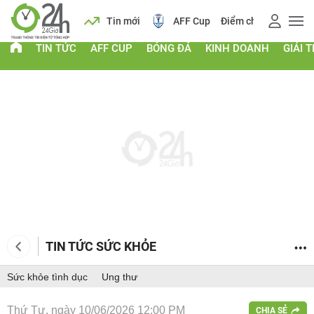
 vàng
Lịch
Tin mới
AFF Cup
Điểm chuẩn 2026
TIN TỨC
AFF CUP
BÓNG ĐÁ
KINH DOANH
GIẢI T
TIN TỨC SỨC KHỎE
Sức khỏe tình dục
Ung thư
Thứ Tư, ngày 10/06/2026 12:00 PM
CHIA SẺ