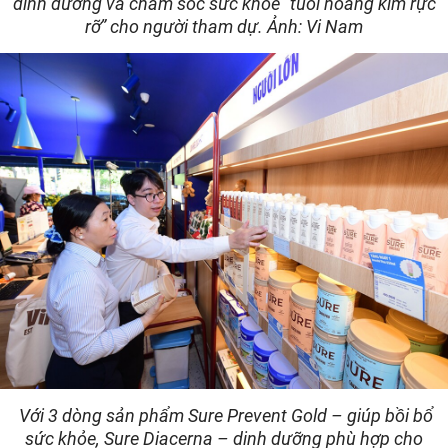
dinh dưỡng và chăm sóc sức khỏe “tuổi hoàng kim rực
rỡ” cho người tham dự. Ảnh: Vi Nam
Với 3 dòng sản phẩm Sure Prevent Gold – giúp bồi bổ
sức khỏe, Sure Diacerna – dinh dưỡng phù hợp cho