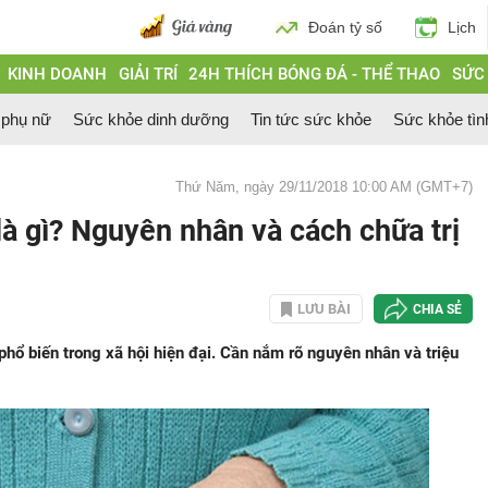
Đoán tỷ số
Lịch
KINH DOANH
GIẢI TRÍ
24H THÍCH BÓNG ĐÁ - THỂ THAO
SỨC
 phụ nữ
Sức khỏe dinh dưỡng
Tin tức sức khỏe
Sức khỏe tìn
Thứ Năm, ngày 29/11/2018 10:00 AM (GMT+7)
à gì? Nguyên nhân và cách chữa trị
LƯU BÀI
CHIA SẺ
hổ biến trong xã hội hiện đại. Cần nắm rõ nguyên nhân và triệu