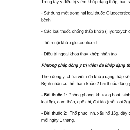
Trong tây y điều trị viêm khớp dạng thấp, bác 
- Sử dụng một trong hai loại thuốc Glucocorti
bệnh
- Các loại thuốc chống thấp khớp (Hydroxychlor
- Tiêm nội khớp glucocoticoid
- Điều trị ngoại khoa thay khớp nhân tạo
Phương pháp đông y trị viêm đa khớp dạng t
Theo đông y, chữa viêm đa khớp dạng thấp sẽ đ
Bệnh nhân có thể tham khảo 2 bài thuốc đông 
- Bài thuốc 1:
Phòng phong, khương hoạt, sinh
loại 6g), cam thảo, quế chi, đại táo (mỗi loại 2
- Bài thuốc 2:
Thổ phục linh, xấu hổ 16g, dây 
mỗi ngày 1 thang.