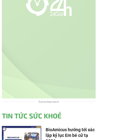
Advertisement
TIN TỨC SỨC KHOẺ
BioAmicus hướng tới xác
lập kỷ lục Em bé cử tạ