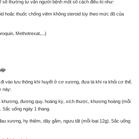
sĩ sẽ thường tư vấn người bệnh một số cách điều trị như:
coid hoặc thuốc chống viêm không steroid tùy theo mức độ của
oquin, Methotrexat,...)
hấp
i vào lưu thông khí huyết ở cơ xương, đưa tà khí ra khỏi cơ thể.
y này:
 khương, đương quy, hoàng kỳ, xích thược, khương hoàng (mỗi
g). Sắc uống ngày 1 thang.
đau xương, hy thiêm, dây gắm, ngưu tất (mỗi loại 12g). Sắc uống