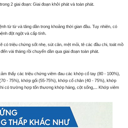
trong 2 giai đoạn: Giai đoạn khởi phát và toàn phát.
nh từ từ và tăng dần trong khoảng thời gian đầu. Tuy nhiên, có
ệnh đột ngột và cấp tính.
 có triệu chứng sốt nhẹ, sút cân, mệt mỏi, tê các đầu chi, toát mồ
n đến vài tháng rồi chuyển dần qua giai đoạn toàn phát.
 cảm thấy các triệu chứng viêm đau các khớp cổ tay (80 - 100%),
(70 - 75%), khớp gối (55-75%), khớp cổ chân (40 - 75%), khớp
 khi có trường hợp tổn thương khớp háng, cột sống,... Khớp viêm