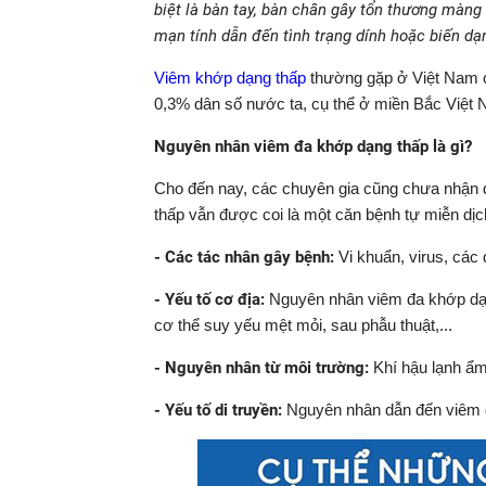
biệt là bàn tay, bàn chân gây tổn thương màng
mạn tính dẫn đến tình trạng dính hoặc biến dạ
Viêm khớp dạng thấp
thường gặp ở Việt Nam c
0,3% dân số nước ta, cụ thể ở miền Bắc Việt 
Nguyên nhân viêm đa khớp dạng thấp là gì?
Cho đến nay, các chuyên gia cũng chưa nhận 
thấp vẫn được coi là một căn bệnh tự miễn dịc
- Các tác nhân gây bệnh:
Vi khuẩn, virus, các
- Yếu tố cơ địa:
Nguyên nhân viêm đa khớp dạng 
cơ thể suy yếu mệt mỏi, sau phẫu thuật,...
- Nguyên nhân từ môi trường:
Khí hậu lạnh ẩm
- Yếu tố di truyền:
Nguyên nhân dẫn đến viêm đa