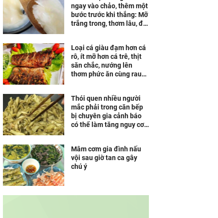
ngay vào chảo, thêm một
Từ dữ liệu đến niềm tin:
bước trước khi thắng: Mỡ
Chubb gợi mở bài toán
trắng trong, thơm lâu, để
tăng trưởng mới cho
cả tháng vẫn không hôi
ngành bảo hiểm
Loại cá giàu đạm hơn cá
rô, ít mỡ hơn cá trê, thịt
săn chắc, nướng lên
thơm phức ăn cùng rau
sống ngon tuyệt
Thói quen nhiều người
mắc phải trong căn bếp
bị chuyên gia cảnh báo
có thể làm tăng nguy cơ
ung thư
Mâm cơm gia đình nấu
vội sau giờ tan ca gây
chú ý