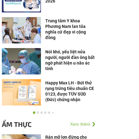
2026
Trung tâm Y khoa
Phương Nam lan tỏa
nghĩa cử đẹp vì cộng
đồng
Nói khó, yếu liệt nửa
người, người đàn ông bất
ngờ phát hiện u não ác
tính
Happy Max LH - Bút thử
rụng trứng tiêu chuẩn CE
0123, được TÜV SÜD
(Đức) chứng nhận
Bổ sung canxi đúng
cách: Vì sao uống đều
ẨM THỰC
Xem thêm
đặn nhưng xương vẫn
chưa khỏe?
Rán mỡ lợn đừng cho