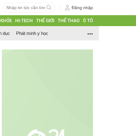
Đăng nhập
 KHỎE
HI-TECH
THẾ GIỚI
THỂ THAO
Ô TÔ
h dục
Phát minh y học