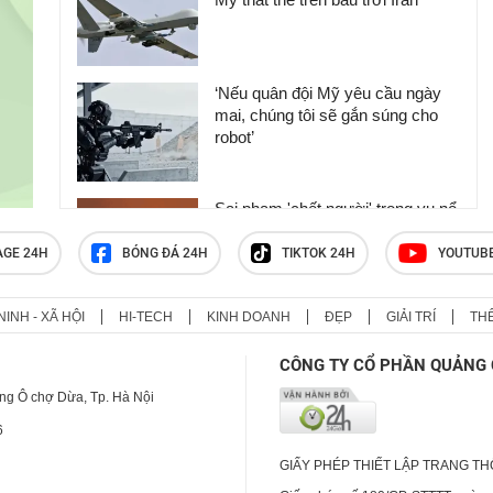
‘Nếu quân đội Mỹ yêu cầu ngày
mai, chúng tôi sẽ gắn súng cho
robot’
Sai phạm 'chết người' trong vụ nổ
kho đạn gần Kiev khiến cả khu
dân cư bị ‘xóa sổ’
AGE 24H
BÓNG ĐÁ 24H
TIKTOK 24H
YOUTUB
NINH - XÃ HỘI
HI-TECH
KINH DOANH
ĐẸP
GIẢI TRÍ
TH
Nga choáng váng vì bắn hạ vũ khí
mới cực lạ "chưa từng được biết
CÔNG TY CỔ PHẦN QUẢNG 
đến" của Ukraine
ng Ô chợ Dừa, Tp. Hà Nội
6
GIẤY PHÉP THIẾT LẬP TRANG T