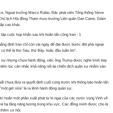
, Ngoại trưởng Marco Rubio, Đặc phái viên Tổng thống Steve
, Chủ tịch Hội đồng Tham mưu trưởng Liên quân Dan Caine, Giám
cấp cao khác.
hẳng định Iran chỉ còn vài ngày để đạt được bước đột phá ngoại
 có thể là thứ Sáu, thứ Bảy, hoặc đầu tuần tới".
n sự nhưng chưa hành động, việc ông Trump được nghe trình bày
hiêm túc cân nhắc khả năng nối lại chiến dịch quân sự nhằm vào
t chưa đưa ra quyết định cuối cùng trước khi thông báo hoãn tấn
 "một giờ nữa" là ra lệnh hành động quân sự.
trì hoãn một phần xuất phát từ lo ngại của các nước vùng Vịnh về
và hạ tầng năng lượng trong khu vực. Các đồng minh được cho là
 thêm cơ hội.