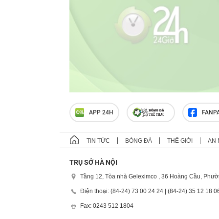
APP 24H
FANP
TIN TỨC
BÓNG ĐÁ
THẾ GIỚI
AN 
TRỤ SỞ HÀ NỘI
Tầng 12, Tòa nhà Geleximco , 36 Hoàng Cầu, Phườ
Điện thoại: (84-24) 73 00 24 24 | (84-24) 35 12 18 0
Fax: 0243 512 1804