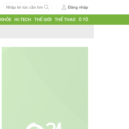
Đăng nhập
 KHỎE
HI-TECH
THẾ GIỚI
THỂ THAO
Ô TÔ