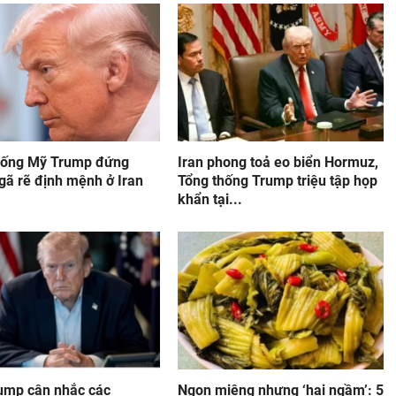
hống Mỹ Trump đứng
Iran phong toả eo biển Hormuz,
gã rẽ định mệnh ở Iran
Tổng thống Trump triệu tập họp
khẩn tại...
ump cân nhắc các
Ngon miệng nhưng ‘hại ngầm’: 5