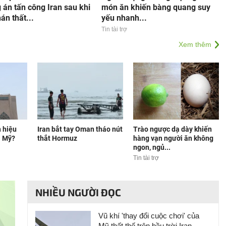
án tấn công Iran sau khi
món ăn khiến bàng quang suy
n thất...
yếu nhanh...
Tin tài trợ
Xem thêm
h hiệu
Iran bắt tay Oman tháo nút
Trào ngược dạ dày khiến
i Mỹ?
thắt Hormuz
hàng vạn người ăn không
ngon, ngủ...
Tin tài trợ
NHIỀU NGƯỜI ĐỌC
Vũ khí 'thay đổi cuộc chơi' của
Mỹ thất thế trên bầu trời Iran