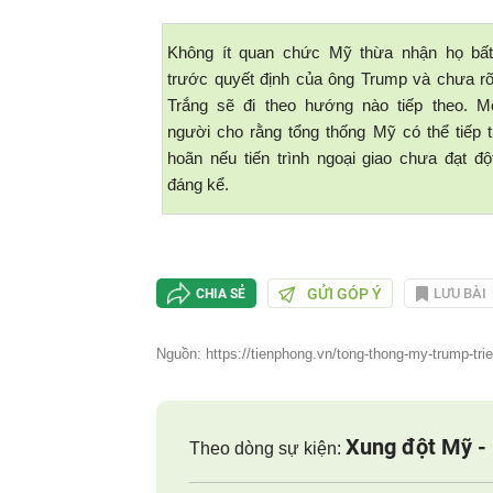
Không ít quan chức Mỹ thừa nhận họ bấ
trước quyết định của ông Trump và chưa r
Trắng sẽ đi theo hướng nào tiếp theo. M
người cho rằng tổng thống Mỹ có thể tiếp tụ
hoãn nếu tiến trình ngoại giao chưa đạt độ
đáng kể.
GỬI GÓP Ý
LƯU BÀI
CHIA SẺ
Nguồn: https://tienphong.vn/tong-thong-my-trump-trie
Xung đột Mỹ - 
Theo dòng sự kiện: