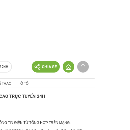
CHIA SẺ
E 24H
Ể THAO
Ô TÔ
CÁO TRỰC TUYẾN 24H
HÔNG TIN ĐIỆN TỬ TỔNG HỢP TRÊN MẠNG.