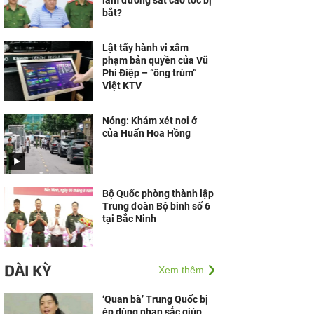
làm đường sắt cao tốc bị
bắt?
Lật tẩy hành vi xâm
phạm bản quyền của Vũ
Phi Điệp – “ông trùm”
Việt KTV
Nóng: Khám xét nơi ở
của Huấn Hoa Hồng
Bộ Quốc phòng thành lập
Trung đoàn Bộ binh số 6
tại Bắc Ninh
DÀI KỲ
Xem thêm
‘Quan bà’ Trung Quốc bị
ép dùng nhan sắc giúp