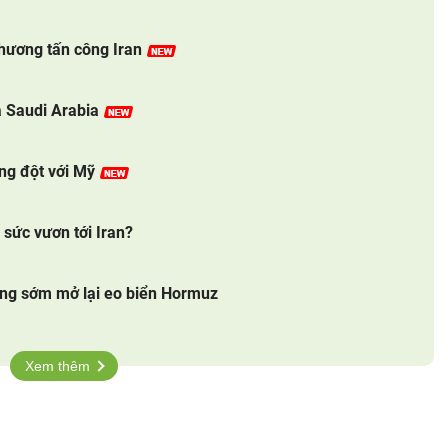
phương tấn công Iran
a Saudi Arabia
ung đột với Mỹ
sức vươn tới Iran?
ông sớm mở lại eo biển Hormuz
Xem thêm