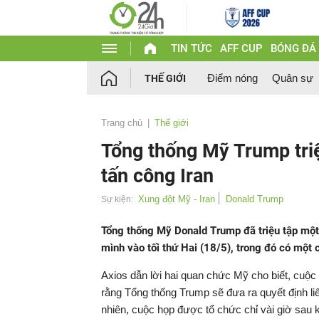
TIN TỨC
AFF CUP
BÓNG ĐÁ
Điểm nóng
Quân sự
THẾ GIỚI
Trang chủ
Thế giới
Tổng thống Mỹ Trump triệ
tấn công Iran
Xung đột Mỹ - Iran
Donald Trump
Sự kiện:
Tổng thống Mỹ Donald Trump đã triệu tập một 
mình vào tối thứ Hai (18/5), trong đó có một
Axios dẫn lời hai quan chức Mỹ cho biết, cuộc
rằng Tổng thống Trump sẽ đưa ra quyết định li
nhiên, cuộc họp được tổ chức chỉ vài giờ sau 