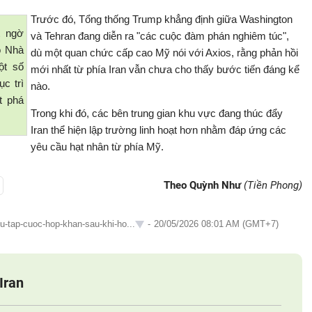
Trước đó, Tổng thống Trump khẳng định giữa Washington
t ngờ
và Tehran đang diễn ra "các cuộc đàm phán nghiêm túc",
õ Nhà
dù một quan chức cấp cao Mỹ nói với Axios, rằng phản hồi
ột số
mới nhất từ phía Iran vẫn chưa cho thấy bước tiến đáng kể
c trì
nào.
t phá
Trong khi đó, các bên trung gian khu vực đang thúc đẩy
Iran thể hiện lập trường linh hoạt hơn nhằm đáp ứng các
yêu cầu hạt nhân từ phía Mỹ.
Theo Quỳnh Như
(Tiền Phong)
u-tap-cuoc-hop-khan-sau-khi-ho...
-
20/05/2026 08:01 AM (GMT+7)
Iran