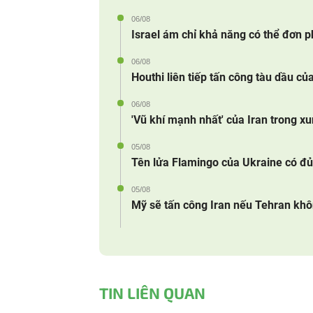
06/08
Israel ám chỉ khả năng có thể đơn 
06/08
Houthi liên tiếp tấn công tàu dầu củ
06/08
'Vũ khí mạnh nhất' của Iran trong x
05/08
Tên lửa Flamingo của Ukraine có đủ 
05/08
Mỹ sẽ tấn công Iran nếu Tehran kh
TIN LIÊN QUAN