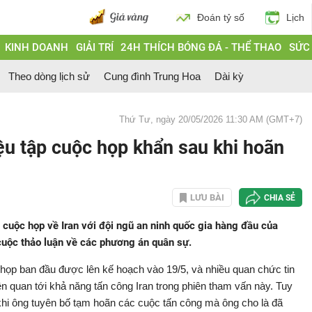
Đoán tỷ số
Lịch
KINH DOANH
GIẢI TRÍ
24H THÍCH BÓNG ĐÁ - THỂ THAO
SỨC
Theo dòng lịch sử
Cung đình Trung Hoa
Dài kỳ
Thứ Tư, ngày 20/05/2026 11:30 AM (GMT+7)
u tập cuộc họp khẩn sau khi hoãn
LƯU BÀI
CHIA SẺ
cuộc họp về Iran với đội ngũ an ninh quốc gia hàng đầu của
 cuộc thảo luận về các phương án quân sự.
 họp ban đầu được lên kế hoạch vào 19/5, và nhiều quan chức tin
ên quan tới khả năng tấn công Iran trong phiên tham vấn này. Tuy
khi ông tuyên bố tạm hoãn các cuộc tấn công mà ông cho là đã