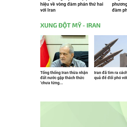
hiệu về vòng đàm phán thứ hai
phương 
với Iran
đàm phá
XUNG ĐỘT MỸ - IRAN
Tổng thống Iran thừa nhận
Iran đã tìm ra các
đất nước gặp thách thức
quả để đối phó vớ
‘chưa từng...