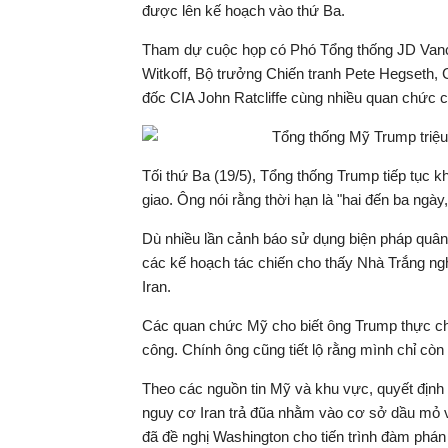
được lên kế hoạch vào thứ Ba.
Tham dự cuộc họp có Phó Tổng thống JD Vance
Witkoff, Bộ trưởng Chiến tranh Pete Hegseth
đốc CIA John Ratcliffe cùng nhiều quan chức 
Tối thứ Ba (19/5), Tổng thống Trump tiếp tục k
giao. Ông nói rằng thời hạn là "hai đến ba ngày,
Dù nhiều lần cảnh báo sử dụng biện pháp quâ
các kế hoạch tác chiến cho thấy Nhà Trắng ng
Iran.
Các quan chức Mỹ cho biết ông Trump thực chấ
công. Chính ông cũng tiết lộ rằng mình chỉ còn
Theo các nguồn tin Mỹ và khu vực, quyết định 
nguy cơ Iran trả đũa nhằm vào cơ sở dầu mỏ 
đã đề nghị Washington cho tiến trình đàm phán