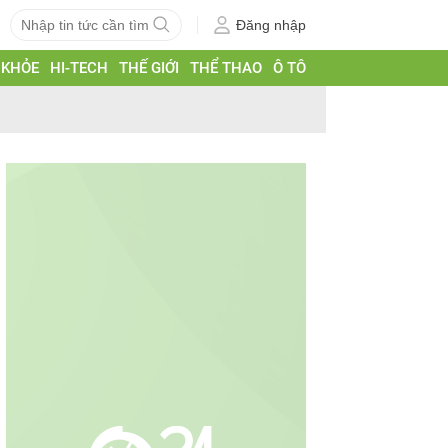
Đăng nhập
 KHỎE
HI-TECH
THẾ GIỚI
THỂ THAO
Ô TÔ