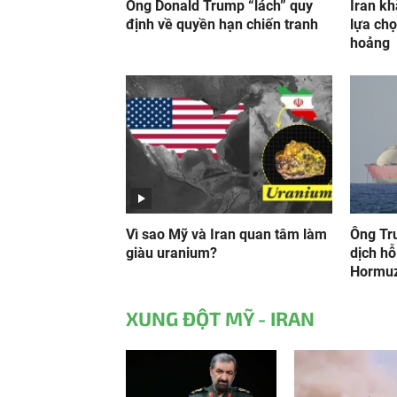
Ông Donald Trump “lách” quy
Iran k
định về quyền hạn chiến tranh
lựa chọ
hoảng
Vì sao Mỹ và Iran quan tâm làm
Ông Tr
giàu uranium?
dịch hỗ
Hormu
XUNG ĐỘT MỸ - IRAN