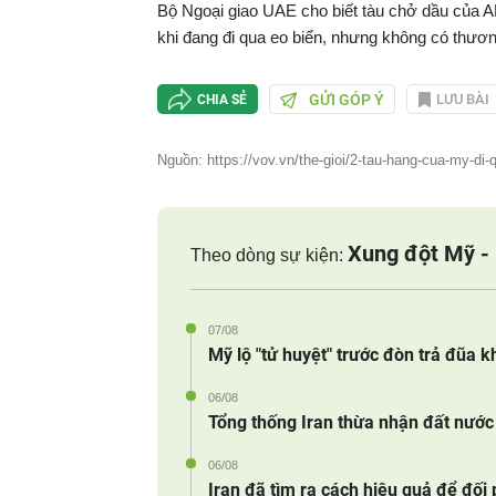
Bộ Ngoại giao UAE cho biết tàu chở dầu của A
khi đang đi qua eo biển, nhưng không có thươ
GỬI GÓP Ý
LƯU BÀI
CHIA SẺ
Nguồn: https://vov.vn/the-gioi/2-tau-hang-cua-my-di
Xung đột Mỹ - 
Theo dòng sự kiện:
07/08
Mỹ lộ "tử huyệt" trước đòn trả đũa k
06/08
Tổng thống Iran thừa nhận đất nước 
06/08
Iran đã tìm ra cách hiệu quả để đối