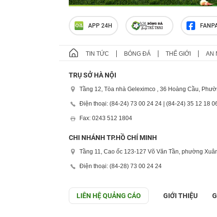
APP 24H
FANP
TIN TỨC
BÓNG ĐÁ
THẾ GIỚI
AN 
TRỤ SỞ HÀ NỘI
Tầng 12, Tòa nhà Geleximco , 36 Hoàng Cầu, Phườ
Điện thoại: (84-24) 73 00 24 24 | (84-24) 35 12 18 0
Fax: 0243 512 1804
CHI NHÁNH TP.HỒ CHÍ MINH
Tầng 11, Cao ốc 123-127 Võ Văn Tần, phường Xuân
Điện thoại: (84-28) 73 00 24 24
LIÊN HỆ QUẢNG CÁO
GIỚI THIỆU
G