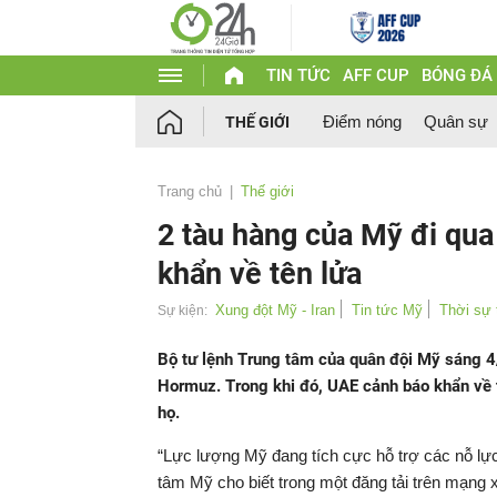
TIN TỨC
AFF CUP
BÓNG ĐÁ
Điểm nóng
Quân sự
THẾ GIỚI
Trang chủ
Thế giới
2 tàu hàng của Mỹ đi qu
khẩn về tên lửa
Xung đột Mỹ - Iran
Tin tức Mỹ
Thời sự 
Sự kiện:
Bộ tư lệnh Trung tâm của quân đội Mỹ sáng 4
Hormuz. Trong khi đó, UAE cảnh báo khẩn về t
họ.
“Lực lượng Mỹ đang tích cực hỗ trợ các nỗ lự
tâm Mỹ cho biết trong một đăng tải trên mạng x