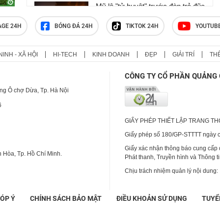
Mỹ lộ "tử huyệt" trước đòn trả đũa
khốc liệt của Iran, ông Trump nổi
cơn thịnh nộ
AGE 24H
BÓNG ĐÁ 24H
TIKTOK 24H
YOUTUB
NINH - XÃ HỘI
HI-TECH
KINH DOANH
ĐẸP
GIẢI TRÍ
TH
Iran đặt quân đội vào trạng thái
sẵn sàng chiến đấu cao
CÔNG TY CỔ PHẦN QUẢNG 
ng Ô chợ Dừa, Tp. Hà Nội
6
GIẤY PHÉP THIẾT LẬP TRANG T
Giấy phép số 180/GP-STTTT ngày cấ
Giấy xác nhận thông báo cung cấp
 Hòa, Tp. Hồ Chí Minh.
Phát thanh, Truyền hình và Thông t
Chịu trách nhiệm quản lý nội dung:
ÓP Ý
CHÍNH SÁCH BẢO MẬT
ĐIỀU KHOẢN SỬ DỤNG
TUYỂ