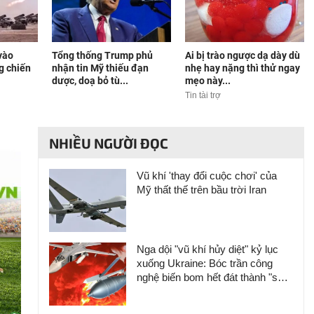
vào
Tổng thống Trump phủ
Ai bị trào ngược dạ dày dù
g chiến
nhận tin Mỹ thiếu đạn
nhẹ hay nặng thì thử ngay
dược, doạ bỏ tù...
mẹo này...
Tin tài trợ
NHIỀU NGƯỜI ĐỌC
Vũ khí 'thay đổi cuộc chơi' của
Mỹ thất thế trên bầu trời Iran
Nga dội "vũ khí hủy diệt" kỷ lục
xuống Ukraine: Bóc trần công
nghệ biến bom hết đát thành "sát
thủ" không thể cản phá