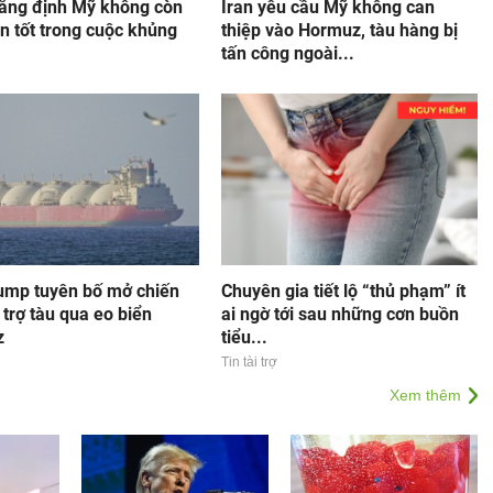
hẳng định Mỹ không còn
Iran yêu cầu Mỹ không can
n tốt trong cuộc khủng
thiệp vào Hormuz, tàu hàng bị
tấn công ngoài...
ump tuyên bố mở chiến
Chuyên gia tiết lộ “thủ phạm” ít
 trợ tàu qua eo biển
ai ngờ tới sau những cơn buồn
z
tiểu...
Tin tài trợ
Xem thêm