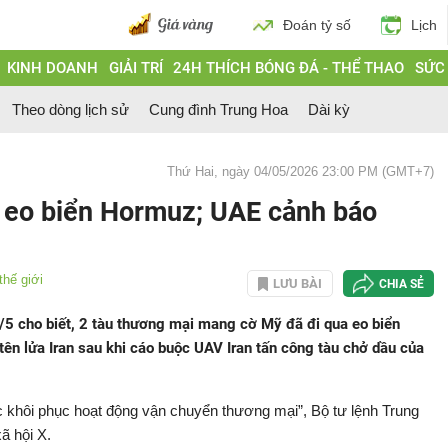
Đoán tỷ số
Lịch
KINH DOANH
GIẢI TRÍ
24H THÍCH BÓNG ĐÁ - THỂ THAO
SỨC
Theo dòng lịch sử
Cung đình Trung Hoa
Dài kỳ
Thứ Hai, ngày 04/05/2026 23:00 PM (GMT+7)
a eo biển Hormuz; UAE cảnh báo
thế giới
LƯU BÀI
CHIA SẺ
/5 cho biết, 2 tàu thương mại mang cờ Mỹ đã đi qua eo biển
ên lửa Iran sau khi cáo buộc UAV Iran tấn công tàu chở dầu của
c khôi phục hoạt động vận chuyển thương mại”, Bộ tư lệnh Trung
ã hội X.