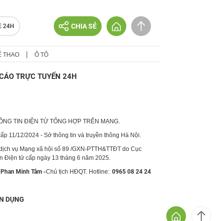
CHIA SẺ
E 24H
Ể THAO
Ô TÔ
CÁO TRỰC TUYẾN 24H
HÔNG TIN ĐIỆN TỬ TỔNG HỢP TRÊN MẠNG.
p 11/12/2024 - Sở thông tin và truyền thông Hà Nội.
 dịch vụ Mạng xã hội số 89 /GXN-PTTH&TTĐT do Cục
in Điện tử cấp ngày 13 tháng 6 năm 2025.
Phan Minh Tâm -
Chủ tịch HĐQT. Hotline:
0965 08 24 24
N DỤNG