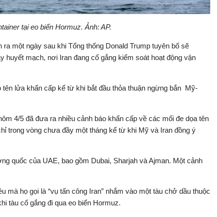
tainer tại eo biển Hormuz. Ảnh: AP.
ễn ra một ngày sau khi Tổng thống Donald Trump tuyên bố sẽ
y huyết mạch, nơi Iran đang cố gắng kiểm soát hoạt động vận
o tên lửa khẩn cấp kể từ khi bắt đầu thỏa thuận ngừng bắn Mỹ-
ôm 4/5 đã đưa ra nhiều cảnh báo khẩn cấp về các mối đe dọa tên
 chỉ trong vòng chưa đầy một tháng kể từ khi Mỹ và Iran đồng ý
ơng quốc của UAE, bao gồm Dubai, Sharjah và Ajman. Một cảnh
u mà họ gọi là “vụ tấn công Iran” nhắm vào một tàu chở dầu thuộc
i tàu cố gắng đi qua eo biển Hormuz.