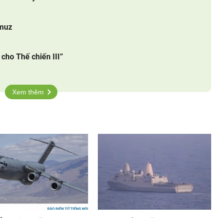
rmuz
cho Thế chiến III”
Xem thêm