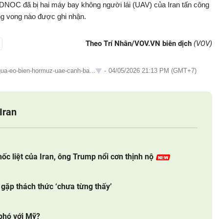
DNOC đã bị hai máy bay không người lái (UAV) của Iran tấn công
ng vong nào được ghi nhận.
Theo Trí Nhân/VOV.VN biên dịch
(VOV)
-qua-eo-bien-hormuz-uae-canh-ba...
-
04/05/2026 21:13 PM (GMT+7)
Iran
hốc liệt của Iran, ông Trump nổi cơn thịnh nộ
gặp thách thức ‘chưa từng thấy’
 phó với Mỹ?