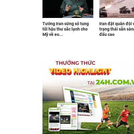
Tướng Iran sừng sỏ tung
Iran đặt quân đội 
tối hậu thư sắc lạnh cho
trạng thái sẵn sàn
Mỹ về eo...
đấu cao