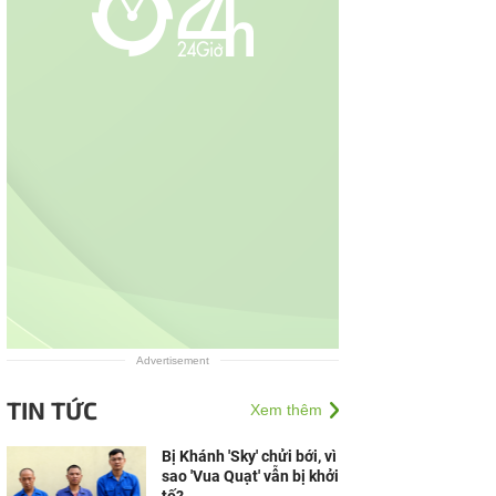
Advertisement
TIN TỨC
Xem thêm
Bị Khánh 'Sky' chửi bới, vì
sao 'Vua Quạt' vẫn bị khởi