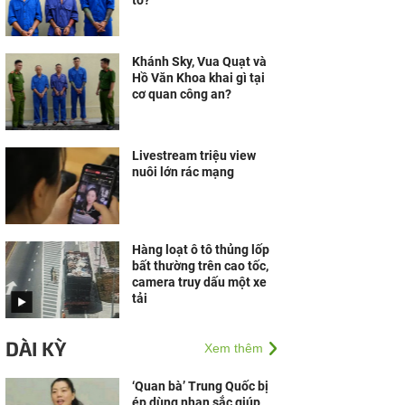
tố?
Khánh Sky, Vua Quạt và
Hồ Văn Khoa khai gì tại
cơ quan công an?
Livestream triệu view
nuôi lớn rác mạng
Hàng loạt ô tô thủng lốp
bất thường trên cao tốc,
camera truy dấu một xe
tải
DÀI KỲ
Xem thêm
‘Quan bà’ Trung Quốc bị
ép dùng nhan sắc giúp