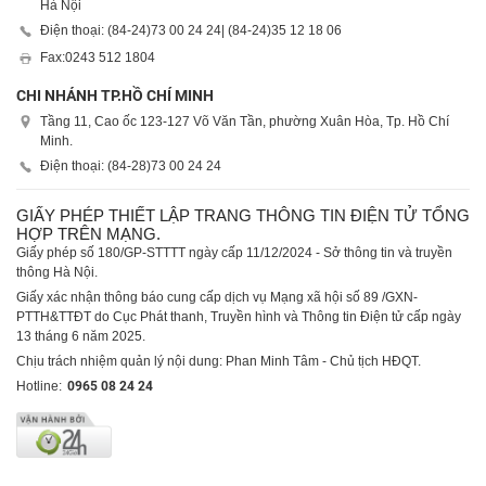
Hà Nội
Điện thoại: (84-24)
73 00 24 24
| (84-24)
35 12 18 06
Fax:
0243 512 1804
CHI NHÁNH TP.HỒ CHÍ MINH
Tầng 11, Cao ốc 123-127 Võ Văn Tần, phường Xuân Hòa, Tp. Hồ Chí
Minh.
Điện thoại: (84-28)
73 00 24 24
GIẤY PHÉP THIẾT LẬP TRANG THÔNG TIN ĐIỆN TỬ TỔNG
HỢP TRÊN MẠNG.
Giấy phép số 180/GP-STTTT ngày cấp 11/12/2024 - Sở thông tin và truyền
thông Hà Nội.
Giấy xác nhận thông báo cung cấp dịch vụ Mạng xã hội số 89 /GXN-
PTTH&TTĐT do Cục Phát thanh, Truyền hình và Thông tin Điện tử cấp ngày
13 tháng 6 năm 2025.
Chịu trách nhiệm quản lý nội dung: Phan Minh Tâm - Chủ tịch HĐQT.
Hotline:
0965 08 24 24