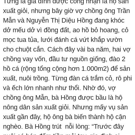
Từng là gia đình được công nhận là hộ sản
xuất giỏi, nhưng bây giờ vợ chồng ông Trần
Mẫn và Nguyễn Thị Diệu Hồng đang khóc
dở mếu dở vì đồng đất, ao hồ bỏ hoang, cỏ
mọc tua tủa, lưới đánh cá vứt khắp vườn
cho chuột cắn. Cách đây vài ba năm, hai vợ
chồng vay vốn, đầu tư nguồn giống, đào 2
hồ cá (rộng tổng cộng hơn 1.000m2) để sản
xuất, nuôi trồng. Từng đàn cá trắm cỏ, rô phi
và ếch lớn nhanh như thổi. Nhờ đó, vợ
chồng ông Mẫn, bà Hồng được bầu là hộ
nông dân sản xuất giỏi. Nhưng mấy vụ sản
xuất gần đây, hộ ông bà biến thành hộ cận
nghèo. Bà Hồng trút nỗi lòng: “Trước đây