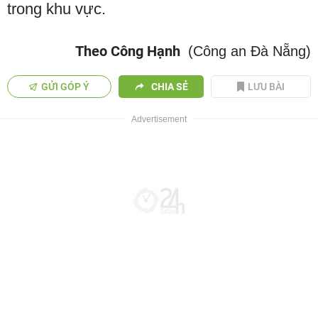
trong khu vực.
Theo Công Hạnh
(Công an Đà Nẵng)
GỬI GÓP Ý
CHIA SẺ
LƯU BÀI