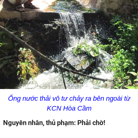
Ống nước thải vô tư chảy ra bên ngoài từ
KCN Hòa Cầm
Nguyên nhân, thủ phạm: Phải chờ!