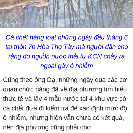
Cá chết hàng loạt những ngày đầu tháng 6
tại thôn 7b Hòa Thọ Tây mà người dân cho
rằng do nguồn nước thải từ KCN chảy ra
ngoài gây ô nhiễm
Cũng theo ông Dạ, những ngày qua các cơ
quan chức năng đã về địa phương tìm hiểu
thực tế và lấy 4 mẫu nước tại 4 khu vực có
cá chết đưa đi kiểm tra để xác định mức độ
ô nhiễm, nhưng hiện vẫn chưa có kết quả,
nên địa phương cũng phải chờ.