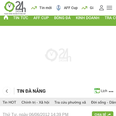
 vàng
Lịch
Tin mới
AFF Cup
Giá vàng
TIN TỨC
AFF CUP
BÓNG ĐÁ
KINH DOANH
TRA 
TIN ĐÀ NẴNG
Tin HOT
Chính trị - Xã hội
Tra cứu phường xã
Đời sống - Dân
Thứ Tư, ngày 06/06/2012 14:39 PM
CHIA SẺ