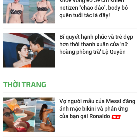
khoe vòng eo 59 cm khiến
netizen "chao đảo", body bỏ
quên tuổi tác là đây!
Bí quyết hạnh phúc và trẻ đẹp
hơn thời thanh xuân của 'nữ
hoàng phòng trà' Lệ Quyên
THỜI TRANG
Vợ người mẫu của Messi đăng
ảnh mặc bikini và phản ứng
của bạn gái Ronaldo