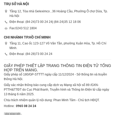
TRỤ SỞ HÀ NỘI
Tầng 12, Tòa nhà Geleximco , 36 Hoàng Cầu, Phường Ô chợ Dừa, Tp.
Hà Nội
Điện thoại: (84-24)
73 00 24 24
| (84-24)
35 12 18 06
Fax:
0243 512 1804
CHI NHÁNH TP.HỒ CHÍ MINH
Tầng 11, Cao ốc 123-127 Võ Văn Tần, phường Xuân Hòa, Tp. Hồ Chí
Minh.
Điện thoại: (84-28)
73 00 24 24
GIẤY PHÉP THIẾT LẬP TRANG THÔNG TIN ĐIỆN TỬ TỔNG
HỢP TRÊN MẠNG.
Giấy phép số 180/GP-STTTT ngày cấp 11/12/2024 - Sở thông tin và truyền
thông Hà Nội.
Giấy xác nhận thông báo cung cấp dịch vụ Mạng xã hội số 89 /GXN-
PTTH&TTĐT do Cục Phát thanh, Truyền hình và Thông tin Điện tử cấp ngày
13 tháng 6 năm 2025.
Chịu trách nhiệm quản lý nội dung: Phan Minh Tâm - Chủ tịch HĐQT.
Hotline:
0965 08 24 24