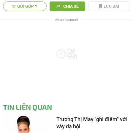
GỬI GÓP Ý
CHIA SẺ
LƯU BÀI
TIN LIÊN QUAN
Trương Thị May "ghi điểm" với
váy dạ hội