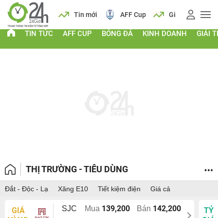
 vàng
Lịch
Tin mới
AFF Cup
Giá vàng
TIN TỨC
AFF CUP
BÓNG ĐÁ
KINH DOANH
GIẢI T
THỊ TRƯỜNG - TIÊU DÙNG
Đắt - Độc - Lạ
Xăng E10
Tiết kiệm điện
Giá cả
139,200
142,200
SJC
Mua
Bán
GIÁ
TỶ