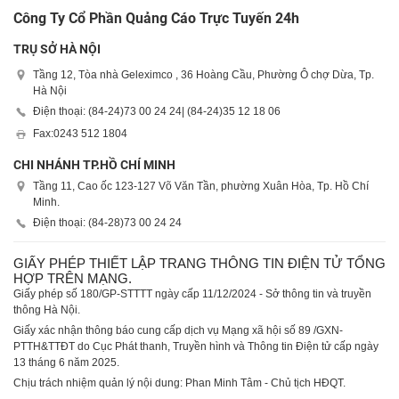
Công Ty Cổ Phần Quảng Cáo Trực Tuyến 24h
TRỤ SỞ HÀ NỘI
Tầng 12, Tòa nhà Geleximco , 36 Hoàng Cầu, Phường Ô chợ Dừa, Tp.
Hà Nội
Điện thoại: (84-24)
73 00 24 24
| (84-24)
35 12 18 06
Fax:
0243 512 1804
CHI NHÁNH TP.HỒ CHÍ MINH
Tầng 11, Cao ốc 123-127 Võ Văn Tần, phường Xuân Hòa, Tp. Hồ Chí
Minh.
Điện thoại: (84-28)
73 00 24 24
GIẤY PHÉP THIẾT LẬP TRANG THÔNG TIN ĐIỆN TỬ TỔNG
HỢP TRÊN MẠNG.
Giấy phép số 180/GP-STTTT ngày cấp 11/12/2024 - Sở thông tin và truyền
thông Hà Nội.
Giấy xác nhận thông báo cung cấp dịch vụ Mạng xã hội số 89 /GXN-
PTTH&TTĐT do Cục Phát thanh, Truyền hình và Thông tin Điện tử cấp ngày
13 tháng 6 năm 2025.
Chịu trách nhiệm quản lý nội dung: Phan Minh Tâm - Chủ tịch HĐQT.