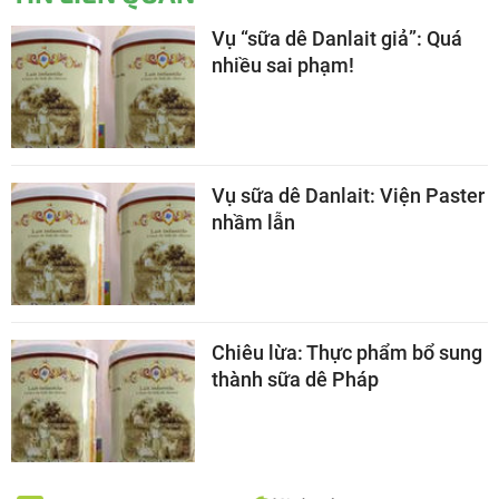
Vụ “sữa dê Danlait giả”: Quá
nhiều sai phạm!
Vụ sữa dê Danlait: Viện Paster
nhầm lẫn
Chiêu lừa: Thực phẩm bổ sung
thành sữa dê Pháp