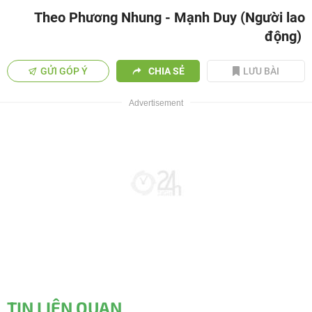
Theo Phương Nhung - Mạnh Duy (Người lao
động)
GỬI GÓP Ý
CHIA SẺ
LƯU BÀI
TIN LIÊN QUAN