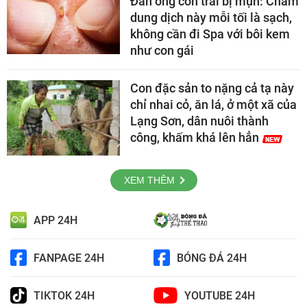
Đàn ông con trai bị mụn: Chấm
dung dịch này mỗi tối là sạch,
không cần đi Spa với bôi kem
như con gái
Con đặc sản to nặng cả tạ này
chỉ nhai cỏ, ăn lá, ở một xã của
Lạng Sơn, dân nuôi thành
công, khấm khá lên hẳn
XEM THÊM
APP 24H
FANPAGE 24H
BÓNG ĐÁ 24H
TIKTOK 24H
YOUTUBE 24H