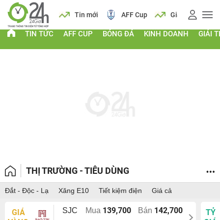
 vàng
Lịch
Tin mới
AFF Cup
Giá vàng
TIN TỨC
AFF CUP
BÓNG ĐÁ
KINH DOANH
GIẢI T
THỊ TRƯỜNG - TIÊU DÙNG
Đắt - Độc - Lạ
Xăng E10
Tiết kiệm điện
Giá cả
139,700
142,700
SJC
Mua
Bán
GIÁ
TỶ