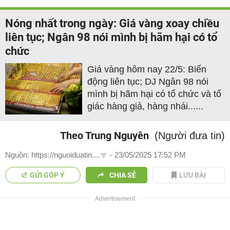
Nóng nhất trong ngày: Giá vàng xoay chiều
liên tục; Ngân 98 nói mình bị hãm hại có tổ
chức
Giá vàng hôm nay 22/5: Biến
động liên tục; DJ Ngân 98 nói
mình bị hãm hại có tổ chức và tố
giác hàng giả, hàng nhái......
Theo Trung Nguyên
(Người đưa tin)
Nguồn: https://nguoiduatin....
-
23/05/2025 17:52 PM
GỬI GÓP Ý
CHIA SẺ
LƯU BÀI