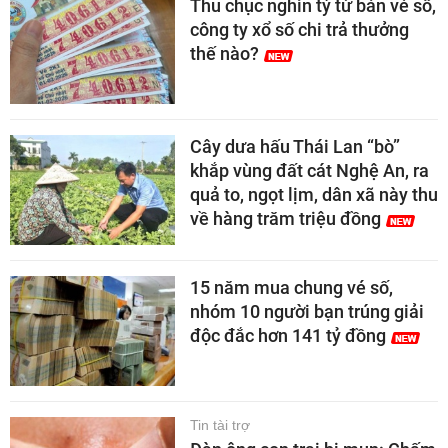
Thu chục nghìn tỷ từ bán vé số,
công ty xổ số chi trả thưởng
thế nào?
Cây dưa hấu Thái Lan “bò”
khắp vùng đất cát Nghệ An, ra
quả to, ngọt lịm, dân xã này thu
về hàng trăm triệu đồng
15 năm mua chung vé số,
nhóm 10 người bạn trúng giải
độc đắc hơn 141 tỷ đồng
Tin tài trợ