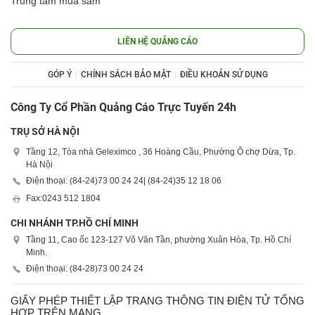
Trung tâm mua sắm
LIÊN HỆ QUẢNG CÁO
GÓP Ý
CHÍNH SÁCH BẢO MẬT
ĐIỀU KHOẢN SỬ DỤNG
Công Ty Cổ Phần Quảng Cáo Trực Tuyến 24h
TRỤ SỞ HÀ NỘI
Tầng 12, Tòa nhà Geleximco , 36 Hoàng Cầu, Phường Ô chợ Dừa, Tp.
Hà Nội
Điện thoại: (84-24)
73 00 24 24
| (84-24)
35 12 18 06
Fax:
0243 512 1804
CHI NHÁNH TP.HỒ CHÍ MINH
Tầng 11, Cao ốc 123-127 Võ Văn Tần, phường Xuân Hòa, Tp. Hồ Chí
Minh.
Điện thoại: (84-28)
73 00 24 24
GIẤY PHÉP THIẾT LẬP TRANG THÔNG TIN ĐIỆN TỬ TỔNG
HỢP TRÊN MẠNG.