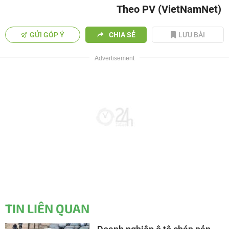
Theo PV (VietNamNet)
GỬI GÓP Ý
CHIA SẺ
LƯU BÀI
TIN LIÊN QUAN