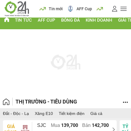
 vàng
Lịch
Tin mới
AFF Cup
Giá vàng
TIN TỨC
AFF CUP
BÓNG ĐÁ
KINH DOANH
GIẢI T
THỊ TRƯỜNG - TIÊU DÙNG
Đắt - Độc - Lạ
Xăng E10
Tiết kiệm điện
Giá cả
139,700
142,700
SJC
Mua
Bán
GIÁ
TỶ