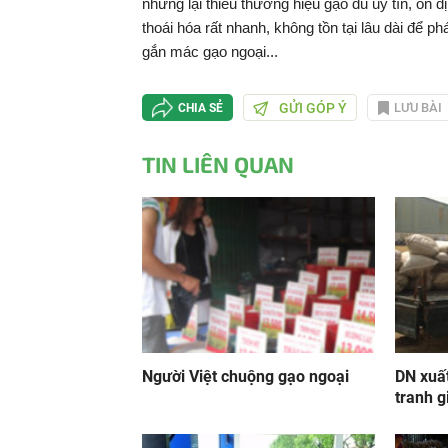
nhưng lại thiếu thương hiệu gạo đủ uy tín, ổn 
thoái hóa rất nhanh, không tồn tại lâu dài để p
gắn mác gạo ngoại...
GỬI GÓP Ý
LƯU BÀI
CHIA SẺ
TIN LIÊN QUAN
Người Việt chuộng gạo ngoại
DN xuấ
tranh g