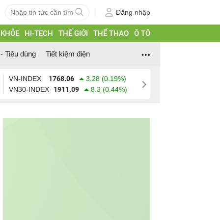
Đăng nhập
 KHỎE
HI-TECH
THẾ GIỚI
THỂ THAO
Ô TÔ
- Tiêu dùng
Tiết kiệm điện
VN-INDEX
1768.06
3.28 (0.19%)
VN30-INDEX
1911.09
8.3 (0.44%)