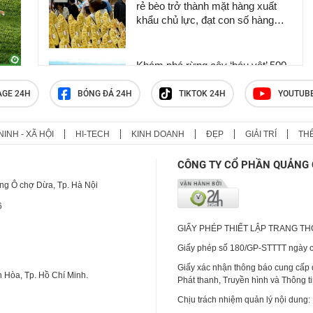
rẻ bèo trở thành mặt hàng xuất
khẩu chủ lực, đạt con số hàng
chục triệu USD chỉ trong nửa năm
Khám phá rừng cây ‘báu vật’ 500
năm tuổi không ai dám chặt phá ở
Huế
AGE 24H
BÓNG ĐÁ 24H
TIKTOK 24H
YOUTUB
NINH - XÃ HỘI
HI-TECH
KINH DOANH
ĐẸP
GIẢI TRÍ
TH
Nuôi lợn có khi "lỗ sặc gạch", anh
nông dân Nghệ An thử nuôi 1 vạn
CÔNG TY CỔ PHẦN QUẢNG 
con "bé như nắm tay" này, trúng
luôn "quả" phát tài
ng Ô chợ Dừa, Tp. Hà Nội
6
GIẤY PHÉP THIẾT LẬP TRANG T
Giấy phép số 180/GP-STTTT ngày cấ
Giấy xác nhận thông báo cung cấp
 Hòa, Tp. Hồ Chí Minh.
Phát thanh, Truyền hình và Thông t
Chịu trách nhiệm quản lý nội dung: