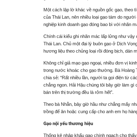
Một cách lập lờ khác về nguồn gốc gạo, theo tì
của Thái Lan, nên nhiều loại gạo tám do người
nghiệp kinh doanh gạo đóng bao bì với nhãn m
Chính cái kiểu ghi nhãn mác lấp lửng như vậy
Thái Lan. Chủ một đại lý buôn gạo ở Dịch Vọng
hương liệu theo chủng loại rồi đóng bịch, dán
Không chỉ giả mạo gạo ngoại, nhiều đơn vị ki
trong nước khoác cho gạo thường. Bà Hoàng T
chia sẻ: “Rất nhiều lần, người ta gọi điện từ c
chẳng ngon. Hải Hậu chúng tôi bây giờ làm g
bán trên thị trường đều là rởm hết”.
Theo bà Nhẫn, bây giờ hầu như chẳng mấy nhà
trồng để ăn hoặc cung cấp cho anh em họ hàng
Gạo nội yếu thương hiệu
Thống kê nhập khẩu gạo chính ngạch cho thấy,