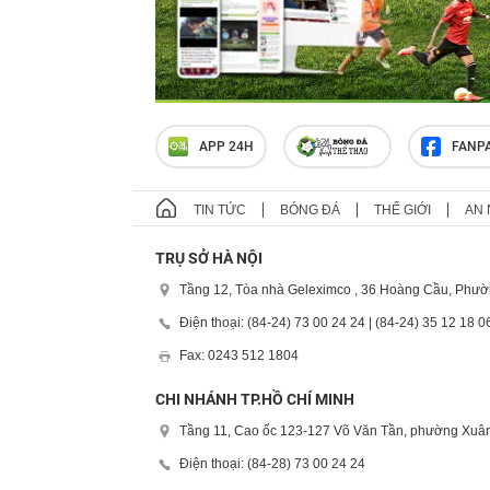
APP 24H
FANP
TIN TỨC
BÓNG ĐÁ
THẾ GIỚI
AN 
TRỤ SỞ HÀ NỘI
Tầng 12, Tòa nhà Geleximco , 36 Hoàng Cầu, Phườ
Điện thoại: (84-24) 73 00 24 24 | (84-24) 35 12 18 0
Fax: 0243 512 1804
CHI NHÁNH TP.HỒ CHÍ MINH
Tầng 11, Cao ốc 123-127 Võ Văn Tần, phường Xuân
Điện thoại: (84-28) 73 00 24 24