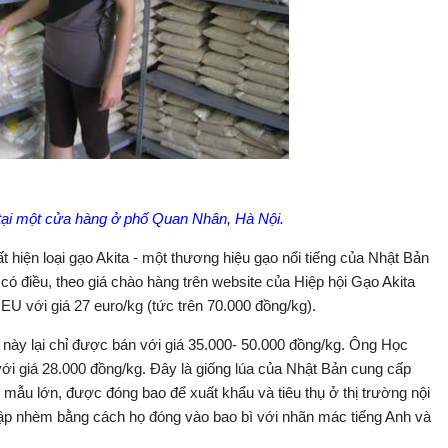
tại một cửa hàng ở phố Quan Nhân, Hà Nội.
t hiện loại gạo Akita - một thương hiệu gạo nổi tiếng của Nhật Bản
có điều, theo giá chào hàng trên website của Hiệp hội Gạo Akita
EU với giá 27 euro/kg (tức trên 70.000 đồng/kg).
o này lại chỉ được bán với giá 35.000- 50.000 đồng/kg. Ông Học
với giá 28.000 đồng/kg. Đây là giống lúa của Nhật Bản cung cấp
 mẫu lớn, được đóng bao để xuất khẩu và tiêu thụ ở thị trường nội
nhập nhèm bằng cách họ đóng vào bao bì với nhãn mác tiếng Anh và