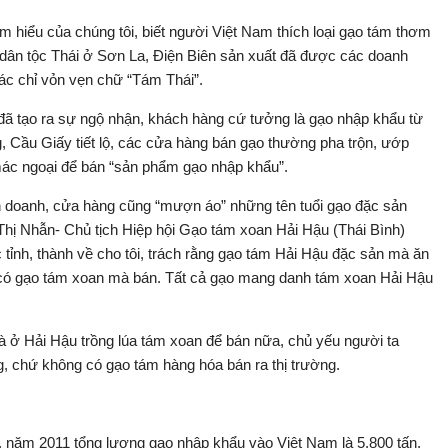
m hiểu của chúng tôi, biết người Việt Nam thích loại gạo tám thơm
 dân tộc Thái ở Sơn La, Điện Biên sản xuất đã được các doanh
ác chỉ vỏn vẹn chữ “Tám Thái”.
 đã tạo ra sự ngộ nhận, khách hàng cứ tưởng là gạo nhập khẩu từ
, Cầu Giấy tiết lộ, các cửa hàng bán gạo thường pha trộn, ướp
 mác ngoại để bán “sản phẩm gạo nhập khẩu”.
nh doanh, cửa hàng cũng “mượn áo” những tên tuổi gạo đặc sản
hị Nhẫn- Chủ tịch Hiệp hội Gạo tám xoan Hải Hậu (Thái Bình)
ác tỉnh, thành về cho tôi, trách rằng gạo tám Hải Hậu đặc sản mà ăn
ì có gạo tám xoan mà bán. Tất cả gạo mang danh tám xoan Hải Hậu
 ở Hải Hậu trồng lúa tám xoan để bán nữa, chủ yếu người ta
, chứ không có gạo tám hàng hóa bán ra thị trường.
 năm 2011 tổng lượng gạo nhập khẩu vào Việt Nam là 5.800 tấn,