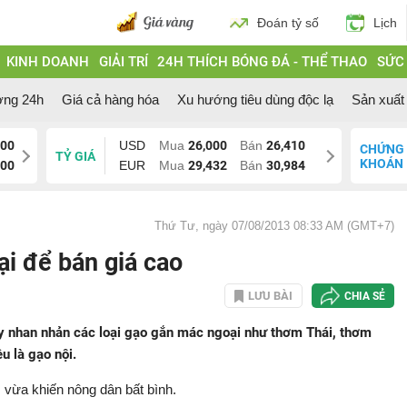
Đoán tỷ số
Lịch
KINH DOANH
GIẢI TRÍ
24H THÍCH BÓNG ĐÁ - THỂ THAO
SỨC
ờng 24h
Giá cả hàng hóa
Xu hướng tiêu dùng độc lạ
Sản xuất 
200
USD
Mua
26,000
Bán
26,410
CHỨNG
TỶ GIÁ
KHOÁN
200
EUR
Mua
29,432
Bán
30,984
Thứ Tư, ngày 07/08/2013 08:33 AM (GMT+7)
i để bán giá cao
LƯU BÀI
CHIA SẺ
ay nhan nhản các loại gạo gắn mác ngoại như thơm Thái, thơm
u là gạo nội.
, vừa khiến nông dân bất bình.