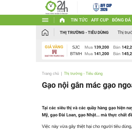
TIN TỨC
AFF CUP
BÓNG ĐÁ
Thị trư
THỊ TRƯỜNG - TIÊU DÙNG
GIÁ VÀNG
SJC
Mua
139,200
Bán
142,
BTMH
Mua
141,200
Bán
145,
Trang chủ
Thị trường - Tiêu dùng
Gạo nội gắn mác gạo ngoạ
Tại các siêu thị và các quầy hàng gạo hiện n
Mỹ, gạo Đài Loan, gạo Nhật... mà thực chất đề
Việc này vừa gây thiệt hại cho người tiêu dùng