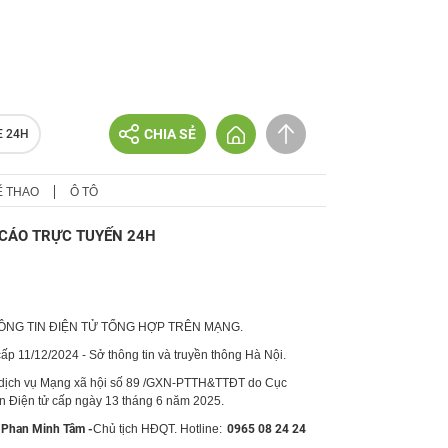
CHIA SẺ
E 24H
Ể THAO
Ô TÔ
CÁO TRỰC TUYẾN 24H
HÔNG TIN ĐIỆN TỬ TỔNG HỢP TRÊN MẠNG.
p 11/12/2024 - Sở thông tin và truyền thông Hà Nội.
 dịch vụ Mạng xã hội số 89 /GXN-PTTH&TTĐT do Cục
in Điện tử cấp ngày 13 tháng 6 năm 2025.
Phan Minh Tâm -
Chủ tịch HĐQT. Hotline:
0965 08 24 24