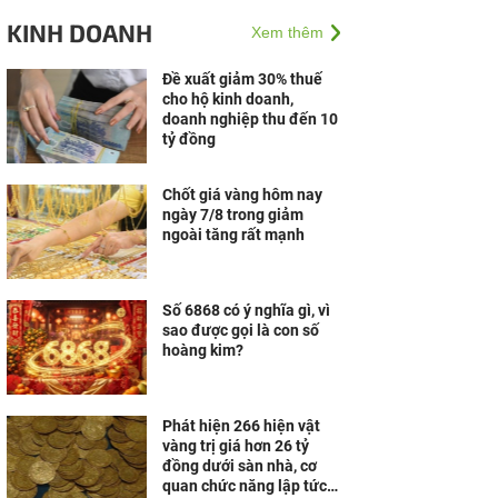
sự khác biệt đến thị
KINH DOANH
Xem thêm
trường Việt
Đề xuất giảm 30% thuế
cho hộ kinh doanh,
doanh nghiệp thu đến 10
tỷ đồng
Chốt giá vàng hôm nay
ngày 7/8 trong giảm
ngoài tăng rất mạnh
Số 6868 có ý nghĩa gì, vì
sao được gọi là con số
hoàng kim?
Phát hiện 266 hiện vật
vàng trị giá hơn 26 tỷ
đồng dưới sàn nhà, cơ
quan chức năng lập tức