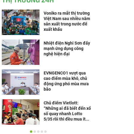
Voniko ra mắt thị trường
Việt Nam sau nhiều năm
sản xuất trong nước để
xuất khẩu
Nhiệt điện Nghi Sơn đẩy
mạnh ứng dụng công
nghệ hiện đại
EVNGENCO1 vượt qua
cao điểm mùa khô, chủ
động ứng phó mùa mưa
bão
Chủ điểm Vietlott:
“Những ai đã biết đến xổ
số quay nhanh Lotto
5/35 rồi thì đều mua ít...
HeleH thương hiệu mang