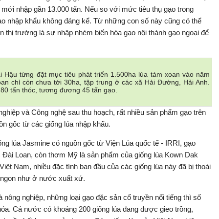
 mới nhập gần 13.000 tấn. Nếu so với mức tiêu thụ gạo trong
gạo nhập khẩu không đáng kể. Từ những con số này cũng có thể
 thị trường là sự nhập nhèm biến hóa gạo nội thành gạo ngoại để
i Hậu từng đặt mục tiêu phát triển 1.500ha lúa tám xoan vào năm
oan chỉ còn chưa tới 30ha, tập trung ở các xã Hải Đường, Hải Anh.
80 tấn thóc, tương đương 45 tấn gạo.
ghiệp và Công nghệ sau thu hoạch, rất nhiều sản phẩm gạo trên
ồn gốc từ các giống lúa nhập khẩu.
ng lúa Jasmine có nguồn gốc từ Viện Lúa quốc tế - IRRI, gạo
c Đài Loan, còn thơm Mỹ là sản phẩm của giống lúa Kown Dak
 Việt Nam, nhiều đặc tính ban đầu của các giống lúa này đã bị thoái
, ngon như ở nước xuất xứ.
 nông nghiệp, những loại gạo đặc sản cổ truyền nổi tiếng thì số
 hóa. Cả nước có khoảng 200 giống lúa đang được gieo trồng,