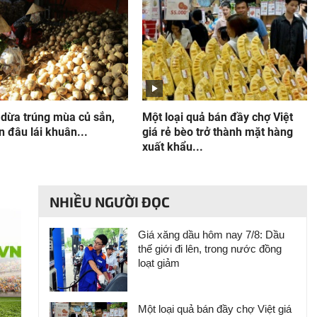
 dừa trúng mùa củ sắn,
Một loại quả bán đầy chợ Việt
 đâu lái khuân...
giá rẻ bèo trở thành mặt hàng
xuất khẩu...
NHIỀU NGƯỜI ĐỌC
Giá xăng dầu hôm nay 7/8: Dầu
thế giới đi lên, trong nước đồng
loạt giảm
Một loại quả bán đầy chợ Việt giá