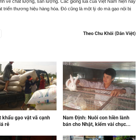
định về chất lượng, sản lượng. Các giống lúa của Việt Nam hiện nay
hát triển thương hiệu hàng hóa. Đó cũng là một lý do mà gạo nội bị
Theo Chu Khôi (Dân Việt)
t khẩu gạo vật vã cạnh
Nam Định: Nuôi con hiền lành
iá rẻ
bán cho Nhật, kiếm vài chục...