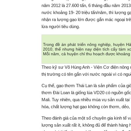
năm 2012 là 27.600 tấn, 6 tháng đầu năm 2013
nước khoảng 19- 20 triệu tấn/năm, thì lượng 
nhận ra lượng gạo lớn được gắn mác ngoại trên
lừa người tiêu dùng.
Trong đề án phát triển nông nghiệp, huyện Hả
2010, thế nhưng hiện nay diện tích cấy tám x
Mỗi năm, cả huyện chỉ thu hoạch được khoảng 
Theo kỹ sư Võ Hùng Anh - Viện Cơ điện nông n
thị trường có tên gắn với nước ngoài vì có ngu
Cụ thể, gạo thơm Thái Lan là sản phẩm của giố
thơm Đài Loan là giống lúa VD20 có nguồn gố
Mali. Tuy nhiên, qua nhiều mùa vụ sản xuất tại
hóa, chất lượng hạt gạo không còn thơm, dẻo
Theo đánh giá của một số chuyên gia kinh tế và
lượng sản xuất rất ít, không đủ để thành hàng