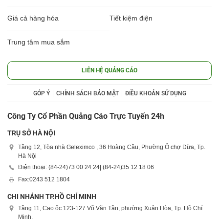
Giá cả hàng hóa
Tiết kiệm điện
Trung tâm mua sắm
LIÊN HỆ QUẢNG CÁO
GÓP Ý
CHÍNH SÁCH BẢO MẬT
ĐIỀU KHOẢN SỬ DỤNG
Công Ty Cổ Phần Quảng Cáo Trực Tuyến 24h
TRỤ SỞ HÀ NỘI
Tầng 12, Tòa nhà Geleximco , 36 Hoàng Cầu, Phường Ô chợ Dừa, Tp.
Hà Nội
Điện thoại: (84-24)
73 00 24 24
| (84-24)
35 12 18 06
Fax:
0243 512 1804
CHI NHÁNH TP.HỒ CHÍ MINH
Tầng 11, Cao ốc 123-127 Võ Văn Tần, phường Xuân Hòa, Tp. Hồ Chí
Minh.