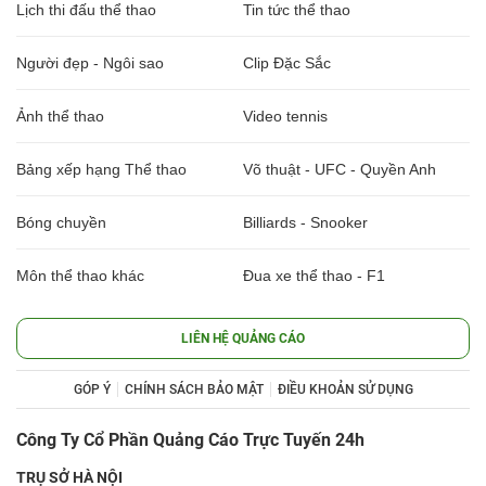
Lịch thi đấu thể thao
Tin tức thể thao
Người đẹp - Ngôi sao
Clip Đặc Sắc
Ảnh thể thao
Video tennis
Bảng xếp hạng Thể thao
Võ thuật - UFC - Quyền Anh
Bóng chuyền
Billiards - Snooker
Môn thể thao khác
Đua xe thể thao - F1
LIÊN HỆ QUẢNG CÁO
GÓP Ý
CHÍNH SÁCH BẢO MẬT
ĐIỀU KHOẢN SỬ DỤNG
Công Ty Cổ Phần Quảng Cáo Trực Tuyến 24h
TRỤ SỞ HÀ NỘI