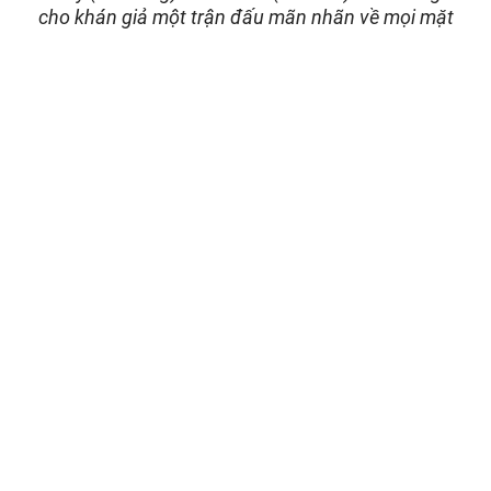
cho khán giả một trận đấu mãn nhãn về mọi mặt