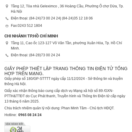
Tầng 12, Tòa nhà Geleximco , 36 Hoàng Cầu, Phường Ô chợ Dừa, Tp.
Hà Nội
Điện thoại: (84-24)
73 00 24 24
| (84-24)
35 12 18 06
Fax:
0243 512 1804
CHI NHÁNH TP.HỒ CHÍ MINH
Tầng 11, Cao ốc 123-127 Võ Văn Tần, phường Xuân Hòa, Tp. Hồ Chí
Minh.
Điện thoại: (84-28)
73 00 24 24
GIẤY PHÉP THIẾT LẬP TRANG THÔNG TIN ĐIỆN TỬ TỔNG
HỢP TRÊN MẠNG.
Giấy phép số 180/GP-STTTT ngày cấp 11/12/2024 - Sở thông tin và truyền
thông Hà Nội.
Giấy xác nhận thông báo cung cấp dịch vụ Mạng xã hội số 89 /GXN-
PTTH&TTĐT do Cục Phát thanh, Truyền hình và Thông tin Điện tử cấp ngày
13 tháng 6 năm 2025.
Chịu trách nhiệm quản lý nội dung: Phan Minh Tâm - Chủ tịch HĐQT.
Hotline:
0965 08 24 24