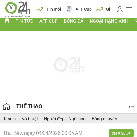
 vàng
Lịch
Tin mới
AFF Cup
Giá vàng
TIN TỨC
AFF CUP
BÓNG ĐÁ
NGOẠI HẠNG ANH
THỂ THAO
Tennis
Võ thuật
Người đẹp - Ngôi sao
Bóng chuyền
Thứ Bảy, ngày 04/04/2026 00:05 AM
CHIA SẺ