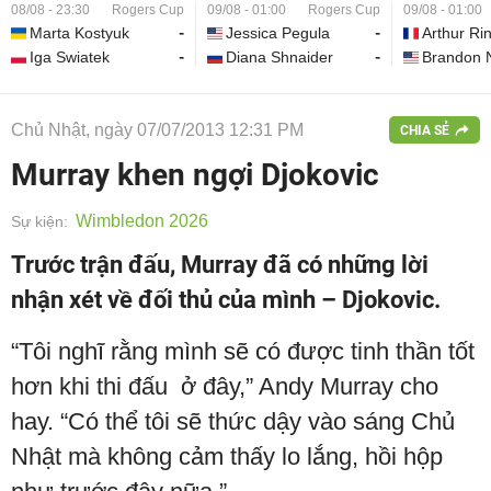
08/08 - 23:30
Rogers Cup
09/08 - 01:00
Rogers Cup
09/08 - 01:00
Marta Kostyuk
-
Jessica Pegula
-
Arthur Ri
Iga Swiatek
-
Diana Shnaider
-
Brandon 
Chủ Nhật, ngày 07/07/2013 12:31 PM
CHIA SẺ
Murray khen ngợi Djokovic
Wimbledon 2026
Sự kiện:
Trước trận đấu, Murray đã có những lời
nhận xét về đối thủ của mình – Djokovic.
“Tôi nghĩ rằng mình sẽ có được tinh thần tốt
hơn khi thi đấu ở đây,” Andy Murray cho
hay. “Có thể tôi sẽ thức dậy vào sáng Chủ
Nhật mà không cảm thấy lo lắng, hồi hộp