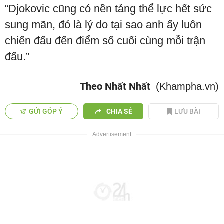
“Djokovic cũng có nền tảng thể lực hết sức
sung mãn, đó là lý do tại sao anh ấy luôn
chiến đấu đến điểm số cuối cùng mỗi trận
đấu.”
Theo Nhất Nhất
(Khampha.vn)
GỬI GÓP Ý
CHIA SẺ
LƯU BÀI