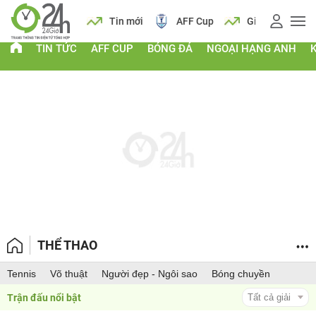
 vàng
Lịch
Tin mới
AFF Cup
Giá vàng
TIN TỨC
AFF CUP
BÓNG ĐÁ
NGOẠI HẠNG ANH
THỂ THAO
Tennis
Võ thuật
Người đẹp - Ngôi sao
Bóng chuyền
Trận đấu nổi bật 
Tất cả giải