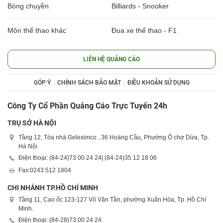
Bóng chuyền
Billiards - Snooker
Môn thể thao khác
Đua xe thể thao - F1
LIÊN HỆ QUẢNG CÁO
GÓP Ý
CHÍNH SÁCH BẢO MẬT
ĐIỀU KHOẢN SỬ DỤNG
Công Ty Cổ Phần Quảng Cáo Trực Tuyến 24h
TRỤ SỞ HÀ NỘI
Tầng 12, Tòa nhà Geleximco , 36 Hoàng Cầu, Phường Ô chợ Dừa, Tp.
Hà Nội
Điện thoại: (84-24)
73 00 24 24
| (84-24)
35 12 18 06
Fax:
0243 512 1804
CHI NHÁNH TP.HỒ CHÍ MINH
Tầng 11, Cao ốc 123-127 Võ Văn Tần, phường Xuân Hòa, Tp. Hồ Chí
Minh.
Điện thoại: (84-28)
73 00 24 24