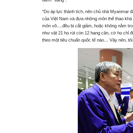
“Do áp lực thành tích, nên chủ nhà Myanmar đã 
của Việt Nam và đưa những môn thể thao khá m
môn võ….đều bị cắt giảm, hoặc không nằm tro
như vật 21 họ rút còn 12 hạng cân, cờ họ chỉ đ
theo một tiêu chuẩn quốc tế nào… Vậy nên, t