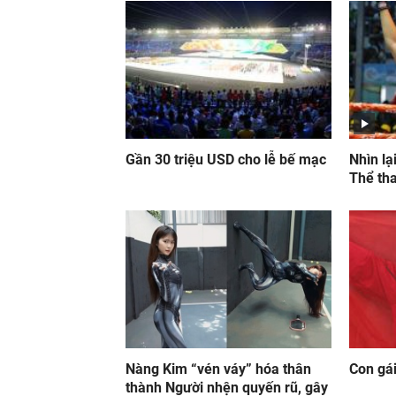
Gần 30 triệu USD cho lễ bế mạc
Nhìn lạ
Thể th
Nàng Kim “vén váy” hóa thân
Con gái
thành Người nhện quyến rũ, gây