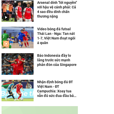
Arsenal dính "lời nguyền"
với hậu vệ cánh phải: Cả
4 sao đều dính chấn
thương nặng
Video bóng đá futsal
Thái Lan - Nga: Tan nát
1-7, Việt Nam đoạt ngôi
á quân
Báo Indonesia đầy lo
lắng trước sức mạnh
phản đòn của Singapore
Nhận định bóng đá ĐT
Việt Nam - ĐT
Campuchia: Xoay tua
vẫn đủ sức đua đầu bảng
(AFF Cup)