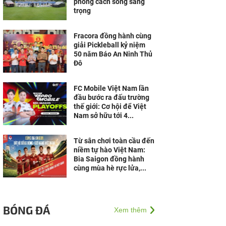
phong cách sống sang
trọng
Fracora đồng hành cùng
giải Pickleball kỷ niệm
50 năm Báo An Ninh Thủ
Đô
FC Mobile Việt Nam lần
đầu bước ra đấu trường
thế giới: Cơ hội để Việt
Nam sở hữu tới 4...
Từ sân chơi toàn cầu đến
niềm tự hào Việt Nam:
Bia Saigon đồng hành
cùng mùa hè rực lửa,...
BÓNG ĐÁ
Xem thêm