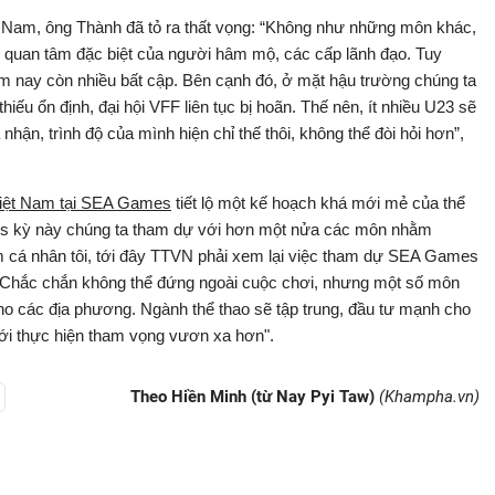
iệt Nam, ông Thành đã tỏ ra thất vọng: “Không như những môn khác,
quan tâm đặc biệt của người hâm mộ, các cấp lãnh đạo. Tuy
ăm nay còn nhiều bất cập. Bên cạnh đó, ở mặt hậu trường chúng ta
iếu ổn định, đại hội VFF liên tục bị hoãn. Thế nên, ít nhiều U23 sẽ
hận, trình độ của mình hiện chỉ thế thôi, không thể đòi hỏi hơn”,
Việt Nam tại SEA Games
tiết lộ một kế hoạch khá mới mẻ của thể
es kỳ này chúng ta tham dự với hơn một nửa các môn nhằm
m cá nhân tôi, tới đây TTVN phải xem lại việc tham dự SEA Games
m. Chắc chắn không thể đứng ngoài cuộc chơi, nhưng một số môn
ho các địa phương. Ngành thể thao sẽ tập trung, đầu tư mạnh cho
ới thực hiện tham vọng vươn xa hơn".
Theo Hiền Minh (từ Nay Pyi Taw)
(Khampha.vn)