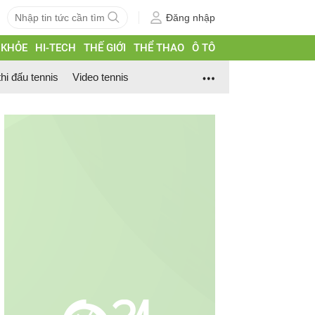
Đăng nhập
 KHỎE
HI-TECH
THẾ GIỚI
THỂ THAO
Ô TÔ
thi đấu tennis
Video tennis