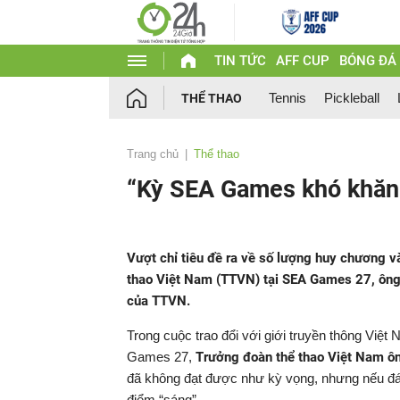
TIN TỨC
AFF CUP
BÓNG ĐÁ
Tennis
Pickleball
THỂ THAO
Trang chủ
Thể thao
“Kỳ SEA Games khó khăn 
Vượt chỉ tiêu đề ra về số lượng huy chương 
thao Việt Nam (TTVN) tại SEA Games 27, ôn
của TTVN.
Trong cuộc trao đổi với giới truyền thông Vi
Games 27,
Trưởng đoàn thể thao Việt Nam 
đã không đạt được như kỳ vọng, nhưng nếu đá
điểm “sáng”.