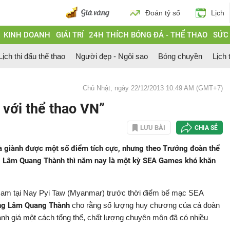
Đoán tỷ số
Lịch
KINH DOANH
GIẢI TRÍ
24H THÍCH BÓNG ĐÁ - THỂ THAO
SỨC
Lịch thi đấu thể thao
Người đẹp - Ngôi sao
Bóng chuyền
Lịch 
Chủ Nhật, ngày 22/12/2013 10:49 AM (GMT+7)
với thể thao VN”
LƯU BÀI
CHIA SẺ
và giành được một số điểm tích cực, nhưng theo Trưởng đoàn thể
g Lâm Quang Thành thì năm nay là một kỳ SEA Games khó khăn
ệt Nam tại Nay Pyi Taw (Myanmar) trước thời điểm bế mạc SEA
ông Lâm Quang Thành
cho rằng số lượng huy chương của cả đoàn
nh giá một cách tổng thể, chất lượng chuyên môn đã có nhiều