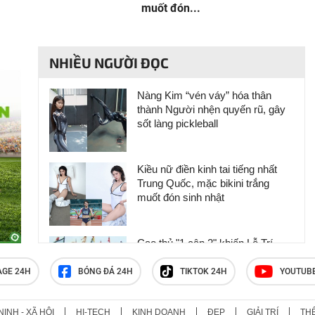
muốt đón...
NHIỀU NGƯỜI ĐỌC
Nàng Kim “vén váy” hóa thân
thành Người nhện quyến rũ, gây
sốt làng pickleball
Kiều nữ điền kinh tai tiếng nhất
Trung Quốc, mặc bikini trắng
muốt đón sinh nhật
Cao thủ "1 cân 2" khiến Lỗ Trí
Thâm & Võ Tòng phải kinh hãi
AGE 24H
BÓNG ĐÁ 24H
TIKTOK 24H
YOUTUB
NINH - XÃ HỘI
HI-TECH
KINH DOANH
ĐẸP
GIẢI TRÍ
TH