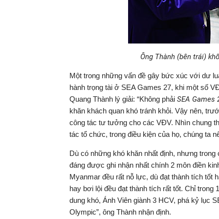
Ông Thành (bên trái) kh
Một trong những vấn đề gây bức xúc với dư luận
hành trọng tài ở SEA Games 27, khi một số V
Quang Thành lý giải: “Không phải
SEA Games 
khăn khách quan khó tránh khỏi. Vậy nên, trướ
công tác tư tưởng cho các VĐV. Nhìn chung th
tác tổ chức, trong điều kiện của họ, chúng ta n
Dù có những khó khăn nhất định, nhưng trong 
đáng được ghi nhận nhất chính 2 môn điền kinh v
Myanmar đều rất nỗ lực, dù đạt thành tích tốt 
hay bơi lội đều đạt thành tích rất tốt. Chỉ tr
dung khó, Ánh Viên giành 3 HCV, phá kỷ lục
Olympic”, ông Thành nhận định.