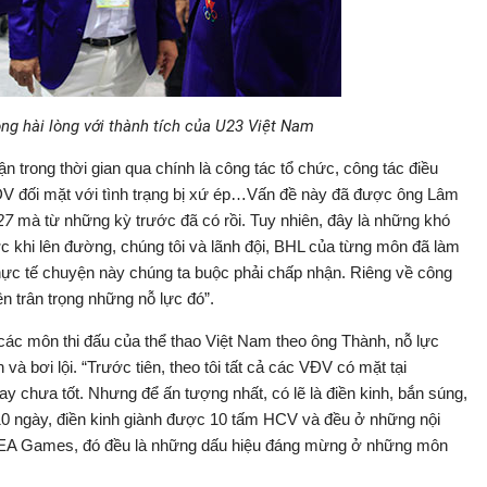
ông hài lòng với thành tích của U23 Việt Nam
 trong thời gian qua chính là công tác tổ chức, công tác điều
ĐV đối mặt với tình trạng bị xứ ép…Vấn đề này đã được ông Lâm
27
mà từ những kỳ trước đã có rồi. Tuy nhiên, đây là những khó
c khi lên đường, chúng tôi và lãnh đội, BHL của từng môn đã làm
ực tế chuyện này chúng ta buộc phải chấp nhận. Riêng về công
ên trân trọng những nỗ lực đó”.
các môn thi đấu của thể thao Việt Nam theo ông Thành, nỗ lực
à bơi lội. “Trước tiên, theo tôi tất cả các VĐV có mặt tại
hay chưa tốt. Nhưng để ấn tượng nhất, có lẽ là điền kinh, bắn súng,
ong 10 ngày, điền kinh giành được 10 tấm HCV và đều ở những nội
 SEA Games, đó đều là những dấu hiệu đáng mừng ở những môn