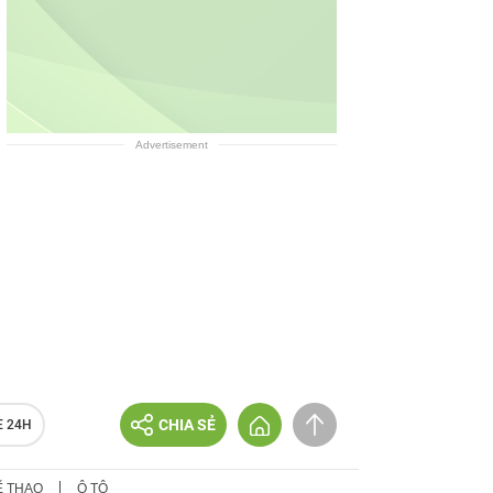
Advertisement
CHIA SẺ
E 24H
Ể THAO
Ô TÔ