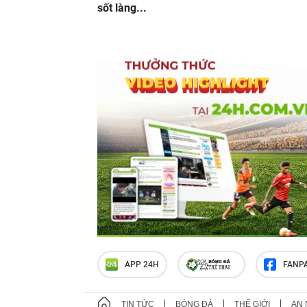
sốt làng...
APP 24H
FANP
TIN TỨC
BÓNG ĐÁ
THẾ GIỚI
AN 