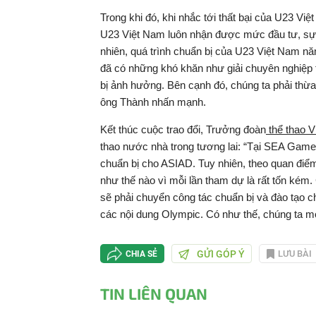
Trong khi đó, khi nhắc tới thất bại của U23 V
U23 Việt Nam luôn nhận được mức đầu tư, sự 
nhiên, quá trình chuẩn bị của U23 Việt Nam n
đã có những khó khăn như giải chuyên nghiệp th
bị ảnh hưởng. Bên cạnh đó, chúng ta phải thừa n
ông Thành nhấn mạnh.
Kết thúc cuộc trao đổi, Trưởng đoàn
thể thao 
thao nước nhà trong tương lai: “Tại SEA Gam
chuẩn bị cho ASIAD. Tuy nhiên, theo quan điể
như thế nào vì mỗi lần tham dự là rất tốn ké
sẽ phải chuyển công tác chuẩn bị và đào tạo c
các nội dung Olympic. Có như thế, chúng ta m
GỬI GÓP Ý
LƯU BÀI
CHIA SẺ
TIN LIÊN QUAN