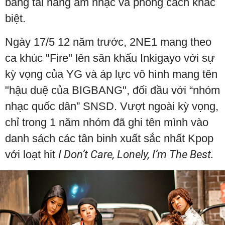
bằng tài năng âm nhạc và phong cách khác
biệt.
Ngày 17/5 12 năm trước, 2NE1 mang theo
ca khúc "Fire" lên sân khấu Inkigayo với sự
kỳ vọng của YG và áp lực vô hình mang tên
"hậu duệ của BIGBANG", đối đầu với “nhóm
nhạc quốc dân” SNSD. Vượt ngoài kỳ vọng,
chỉ trong 1 năm nhóm đã ghi tên mình vào
danh sách các tân binh xuất sắc nhất Kpop
với loạt hit
I Don’t Care, Lonely, I’m The Best.