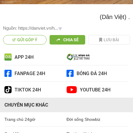
(Dân Việt)
.
Nguồn: https://danviet.vn/h...
GỬI GÓP Ý
CHIA SẺ
LƯU BÀI
APP 24H
FANPAGE 24H
BÓNG ĐÁ 24H
TIKTOK 24H
YOUTUBE 24H
CHUYÊN MỤC KHÁC
Trang chủ 24giờ
Đời sống Showbiz