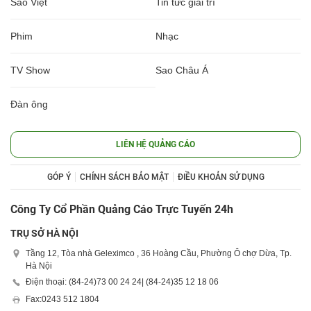
Sao Việt
Tin tức giải trí
Phim
Nhạc
TV Show
Sao Châu Á
Đàn ông
LIÊN HỆ QUẢNG CÁO
GÓP Ý
CHÍNH SÁCH BẢO MẬT
ĐIỀU KHOẢN SỬ DỤNG
Công Ty Cổ Phần Quảng Cáo Trực Tuyến 24h
TRỤ SỞ HÀ NỘI
Tầng 12, Tòa nhà Geleximco , 36 Hoàng Cầu, Phường Ô chợ Dừa, Tp.
Hà Nội
Điện thoại: (84-24)
73 00 24 24
| (84-24)
35 12 18 06
Fax:
0243 512 1804