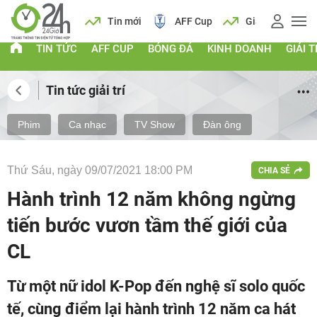
 vàng
Lịch
Tin mới
AFF Cup
Giá vàng
TIN TỨC
AFF CUP
BÓNG ĐÁ
KINH DOANH
GIẢI T
Tin tức giải trí
Phim
Ca nhạc
TV Show
Đàn ông
Thứ Sáu, ngày 09/07/2021 18:00 PM
CHIA SẺ
Hành trình 12 năm không ngừng
tiến bước vươn tầm thế giới của
CL
Từ một nữ idol K-Pop đến nghệ sĩ solo quốc
tế, cùng điểm lại hành trình 12 năm ca hát