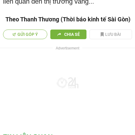
liên quan đến thị trường vàng...
Theo Thanh Thương (Thời báo kinh tế Sài Gòn)
GỬI GÓP Ý
CHIA SẺ
LƯU BÀI