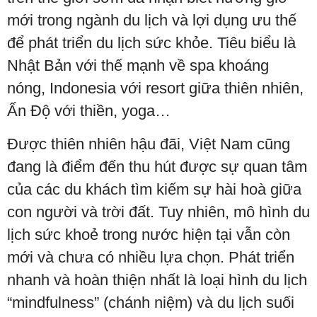
mới trong ngành du lịch và lợi dụng ưu thế
để phát triển du lịch sức khỏe. Tiêu biểu là
Nhật Bản với thế mạnh về spa khoáng
nóng, Indonesia với resort giữa thiên nhiên,
Ấn Độ với thiền, yoga…
Được thiên nhiên hậu đãi, Việt Nam cũng
đang là điểm đến thu hút được sự quan tâm
của các du khách tìm kiếm sự hài hoà giữa
con người và trời đất. Tuy nhiên, mô hình du
lịch sức khoẻ trong nước hiện tại vẫn còn
mới và chưa có nhiều lựa chọn. Phát triển
nhanh và hoàn thiện nhất là loại hình du lịch
“mindfulness” (chánh niệm) và du lịch suối