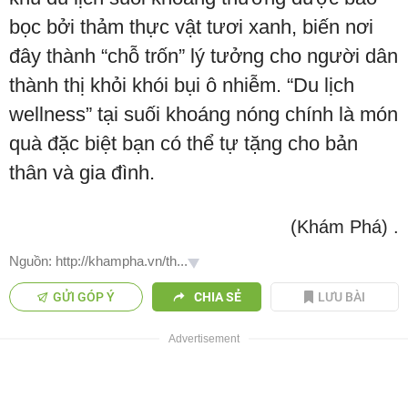
bọc bởi thảm thực vật tươi xanh, biến nơi
đây thành “chỗ trốn” lý tưởng cho người dân
thành thị khỏi khói bụi ô nhiễm. “Du lịch
wellness” tại suối khoáng nóng chính là món
quà đặc biệt bạn có thể tự tặng cho bản
thân và gia đình.
(Khám Phá)
.
Nguồn: http://khampha.vn/th...
GỬI GÓP Ý
CHIA SẺ
LƯU BÀI