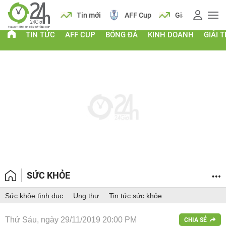
 vàng
Lịch
Tin mới
AFF Cup
Giá vàng
TIN TỨC
AFF CUP
BÓNG ĐÁ
KINH DOANH
GIẢI T
SỨC KHỎE
Sức khỏe tình dục
Ung thư
Tin tức sức khỏe
Thứ Sáu, ngày 29/11/2019 20:00 PM
CHIA SẺ