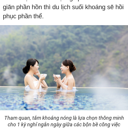
giãn phần hồn thì du lịch suối khoáng sẽ hồi
phục phần thể.
Tham quan, tắm khoáng nóng là lựa chọn thông minh
cho 1 kỳ nghỉ ngắn ngày giữa các bộn bề công việc