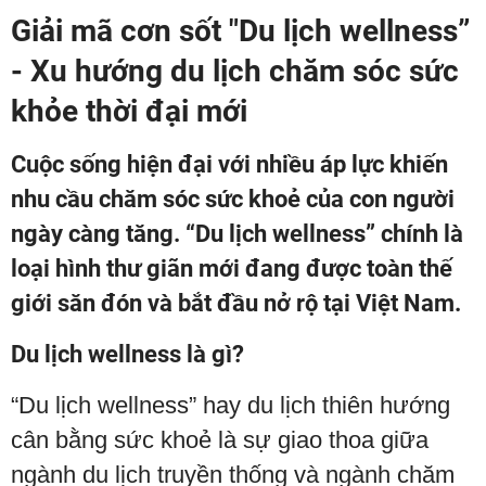
Giải mã cơn sốt "Du lịch wellness”
- Xu hướng du lịch chăm sóc sức
khỏe thời đại mới
Cuộc sống hiện đại với nhiều áp lực khiến
nhu cầu chăm sóc sức khoẻ của con người
ngày càng tăng. “Du lịch wellness” chính là
loại hình thư giãn mới đang được toàn thế
giới săn đón và bắt đầu nở rộ tại Việt Nam.
Du lịch wellness là gì?
“Du lịch wellness” hay du lịch thiên hướng
cân bằng sức khoẻ là sự giao thoa giữa
ngành du lịch truyền thống và ngành chăm