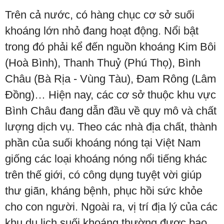
Trên cả nước, có hàng chục cơ sở suối
khoáng lớn nhỏ đang hoạt động. Nổi bật
trong đó phải kể đến nguồn khoáng Kim Bôi
(Hoà Bình), Thanh Thuỷ (Phú Thọ), Bình
Châu (Bà Rịa - Vùng Tàu), Đam Rông (Lâm
Đồng)… Hiện nay, các cơ sở thuộc khu vực
Bình Châu đang dẫn đầu về quy mô và chất
lượng dịch vụ. Theo các nhà địa chất, thành
phần của suối khoáng nóng tại Việt Nam
giống các loại khoáng nóng nổi tiếng khác
trên thế giới, có công dụng tuyệt vời giúp
thư giãn, kháng bệnh, phục hồi sức khỏe
cho con người. Ngoài ra, vị trí địa lý của các
khu du lịch suối khoáng thường được bao