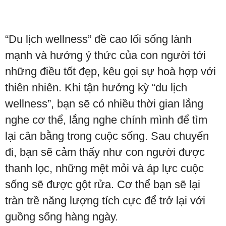
“Du lịch wellness” đề cao lối sống lành
mạnh và hướng ý thức của con người tới
những điều tốt đẹp, kêu gọi sự hoà hợp với
thiên nhiên. Khi tận hưởng kỳ “du lịch
wellness”, bạn sẽ có nhiều thời gian lắng
nghe cơ thể, lắng nghe chính mình để tìm
lại cân bằng trong cuộc sống. Sau chuyến
đi, bạn sẽ cảm thấy như con người được
thanh lọc, những mệt mỏi và áp lực cuộc
sống sẽ được gột rửa. Cơ thể bạn sẽ lại
tràn trề năng lượng tích cực để trở lại với
guồng sống hàng ngày.