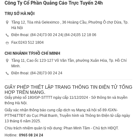
Công Ty Cổ Phần Quảng Cáo Trực Tuyến 24h
TRỤ SỞ HÀ NỘI
Tầng 12, Tòa nhà Geleximco , 36 Hoàng Cầu, Phường Ô chợ Dừa, Tp.
Hà Nội
Điện thoại: (84-24)
73 00 24 24
| (84-24)
35 12 18 06
Fax:
0243 512 1804
CHI NHÁNH TP.HỒ CHÍ MINH
Tầng 11, Cao ốc 123-127 Võ Văn Tần, phường Xuân Hòa, Tp. Hồ Chí
Minh.
Điện thoại: (84-28)
73 00 24 24
GIẤY PHÉP THIẾT LẬP TRANG THÔNG TIN ĐIỆN TỬ TỔNG
HỢP TRÊN MẠNG.
Giấy phép số 180/GP-STTTT ngày cấp 11/12/2024 - Sở thông tin và truyền
thông Hà Nội.
Giấy xác nhận thông báo cung cấp dịch vụ Mạng xã hội số 89 /GXN-
PTTH&TTĐT do Cục Phát thanh, Truyền hình và Thông tin Điện tử cấp ngày
13 tháng 6 năm 2025.
Chịu trách nhiệm quản lý nội dung: Phan Minh Tâm - Chủ tịch HĐQT.
Hotline:
0965 08 24 24