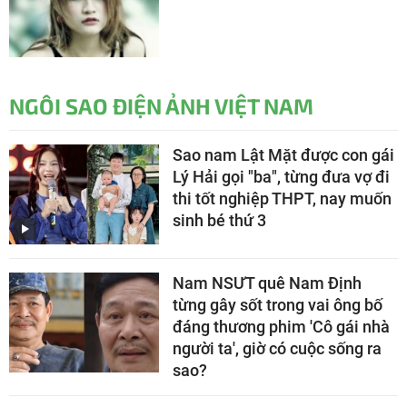
NGÔI SAO ĐIỆN ẢNH VIỆT NAM
Sao nam Lật Mặt được con gái
Lý Hải gọi "ba", từng đưa vợ đi
thi tốt nghiệp THPT, nay muốn
sinh bé thứ 3
Nam NSƯT quê Nam Định
từng gây sốt trong vai ông bố
đáng thương phim 'Cô gái nhà
người ta', giờ có cuộc sống ra
sao?