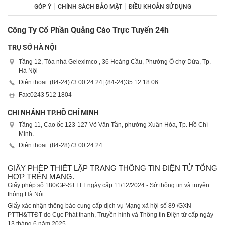
GÓP Ý
CHÍNH SÁCH BẢO MẬT
ĐIỀU KHOẢN SỬ DỤNG
Công Ty Cổ Phần Quảng Cáo Trực Tuyến 24h
TRỤ SỞ HÀ NỘI
Tầng 12, Tòa nhà Geleximco , 36 Hoàng Cầu, Phường Ô chợ Dừa, Tp.
Hà Nội
Điện thoại: (84-24)
73 00 24 24
| (84-24)
35 12 18 06
Fax:
0243 512 1804
CHI NHÁNH TP.HỒ CHÍ MINH
Tầng 11, Cao ốc 123-127 Võ Văn Tần, phường Xuân Hòa, Tp. Hồ Chí
Minh.
Điện thoại: (84-28)
73 00 24 24
GIẤY PHÉP THIẾT LẬP TRANG THÔNG TIN ĐIỆN TỬ TỔNG
HỢP TRÊN MẠNG.
Giấy phép số 180/GP-STTTT ngày cấp 11/12/2024 - Sở thông tin và truyền
thông Hà Nội.
Giấy xác nhận thông báo cung cấp dịch vụ Mạng xã hội số 89 /GXN-
PTTH&TTĐT do Cục Phát thanh, Truyền hình và Thông tin Điện tử cấp ngày
13 tháng 6 năm 2025.