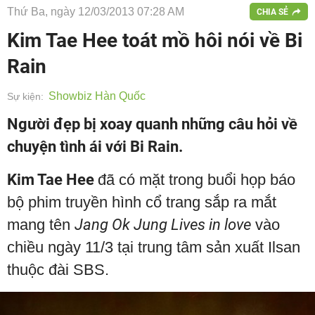
Thứ Ba, ngày 12/03/2013 07:28 AM
CHIA SẺ
Kim Tae Hee toát mồ hôi nói về Bi
Rain
Showbiz Hàn Quốc
Sự kiện:
Người đẹp bị xoay quanh những câu hỏi về
chuyện tình ái với Bi Rain.
Kim Tae Hee
đã có mặt trong buổi họp báo
bộ phim truyền hình cổ trang sắp ra mắt
mang tên
Jang Ok Jung Lives in love
vào
chiều ngày 11/3 tại trung tâm sản xuất Ilsan
thuộc đài SBS.