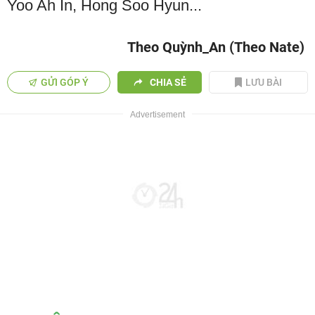
Yoo Ah In, Hong Soo Hyun...
Theo Quỳnh_An (Theo Nate)
GỬI GÓP Ý
CHIA SẺ
LƯU BÀI