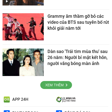
Grammy âm thầm gỡ bỏ các
video của BTS sau tuyên bố rút
khỏi giải năm tới
Dàn sao 'Trái tim mùa thu' sau
26 năm: Người bí mật kết hôn,
người vắng bóng màn ảnh
XEM THÊM
APP 24H