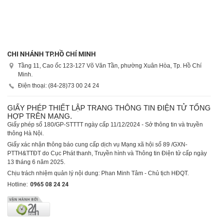
Tầng 12, Tòa nhà Geleximco , 36 Hoàng Cầu, Phường Ô chợ Dừa, Tp.
Hà Nội
Điện thoại: (84-24)
73 00 24 24
| (84-24)
35 12 18 06
Fax:
0243 512 1804
CHI NHÁNH TP.HỒ CHÍ MINH
Tầng 11, Cao ốc 123-127 Võ Văn Tần, phường Xuân Hòa, Tp. Hồ Chí
Minh.
Điện thoại: (84-28)
73 00 24 24
GIẤY PHÉP THIẾT LẬP TRANG THÔNG TIN ĐIỆN TỬ TỔNG
HỢP TRÊN MẠNG.
Giấy phép số 180/GP-STTTT ngày cấp 11/12/2024 - Sở thông tin và truyền
thông Hà Nội.
Giấy xác nhận thông báo cung cấp dịch vụ Mạng xã hội số 89 /GXN-
PTTH&TTĐT do Cục Phát thanh, Truyền hình và Thông tin Điện tử cấp ngày
13 tháng 6 năm 2025.
Chịu trách nhiệm quản lý nội dung: Phan Minh Tâm - Chủ tịch HĐQT.
Hotline:
0965 08 24 24