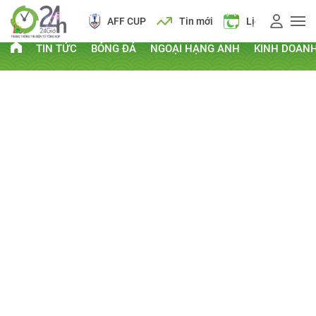
AFF CUP
Tin mới
Lịch vạn niên
TIN TỨC
BÓNG ĐÁ
NGOẠI HẠNG ANH
KINH DOAN
PHI THƯỜNG - KỲ QUẶC
Kỷ lục Guinness
Clip hay
Chuyện lạ
Thứ Tư, ngày 11/06/2014 16:00 PM