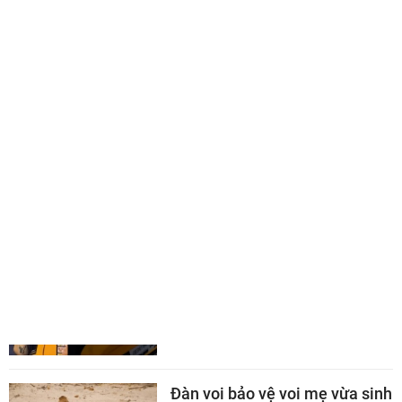
TIN LIÊN QUAN
CHUYỆN LẠ CÓ THẬT
Cửa sổ máy bay bung giữa
không trung, hành khách 61
tuổi suýt bị hút ra ngoài
Đàn voi bảo vệ voi mẹ vừa sinh