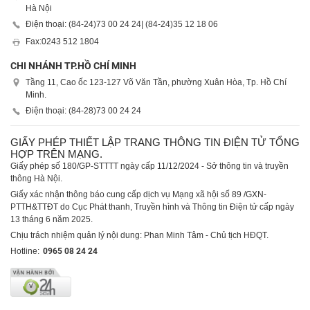
Hà Nội
Điện thoại: (84-24)
73 00 24 24
| (84-24)
35 12 18 06
Fax:
0243 512 1804
CHI NHÁNH TP.HỒ CHÍ MINH
Tầng 11, Cao ốc 123-127 Võ Văn Tần, phường Xuân Hòa, Tp. Hồ Chí
Minh.
Điện thoại: (84-28)
73 00 24 24
GIẤY PHÉP THIẾT LẬP TRANG THÔNG TIN ĐIỆN TỬ TỔNG
HỢP TRÊN MẠNG.
Giấy phép số 180/GP-STTTT ngày cấp 11/12/2024 - Sở thông tin và truyền
thông Hà Nội.
Giấy xác nhận thông báo cung cấp dịch vụ Mạng xã hội số 89 /GXN-
PTTH&TTĐT do Cục Phát thanh, Truyền hình và Thông tin Điện tử cấp ngày
13 tháng 6 năm 2025.
Chịu trách nhiệm quản lý nội dung: Phan Minh Tâm - Chủ tịch HĐQT.
Hotline:
0965 08 24 24