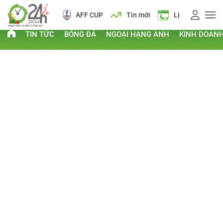
AFF CUP
Tin mới
Lịch vạn niên
TIN TỨC
BÓNG ĐÁ
NGOẠI HẠNG ANH
KINH DOAN
PHI THƯỜNG - KỲ QUẶC
Kỷ lục Guinness
Clip hay
Chuyện lạ
Chủ Nhật, ngày 07/10/2012 08:42 AM
CHIA SẺ