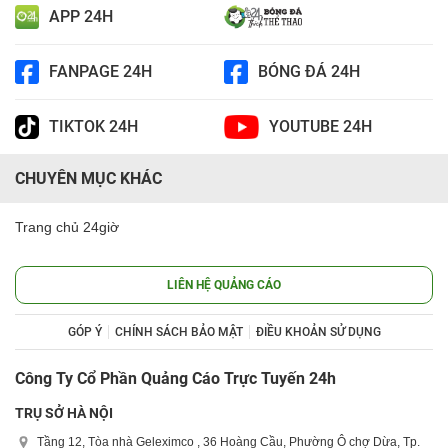
APP 24H
FANPAGE 24H
BÓNG ĐÁ 24H
TIKTOK 24H
YOUTUBE 24H
CHUYÊN MỤC KHÁC
Trang chủ 24giờ
LIÊN HỆ QUẢNG CÁO
GÓP Ý
CHÍNH SÁCH BẢO MẬT
ĐIỀU KHOẢN SỬ DỤNG
Công Ty Cổ Phần Quảng Cáo Trực Tuyến 24h
TRỤ SỞ HÀ NỘI
Tầng 12, Tòa nhà Geleximco , 36 Hoàng Cầu, Phường Ô chợ Dừa, Tp.