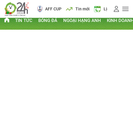
AFF CUP
Tin mới
Lịch vạn niên
TIN TỨC
BÓNG ĐÁ
NGOẠI HẠNG ANH
KINH DOAN
PHI THƯỜNG - KỲ QUẶC
Kỷ lục Guinness
Clip hay
Chuyện lạ
Thứ Năm, ngày 09/05/2013 09:58 AM
CHIA SẺ