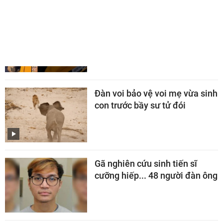
Cửa sổ máy bay bung giữa
không trung, hành khách 61
tuổi suýt bị hút ra ngoài
Đàn voi bảo vệ voi mẹ vừa sinh
con trước bầy sư tử đói
Gã nghiên cứu sinh tiến sĩ
cưỡng hiếp... 48 người đàn ông