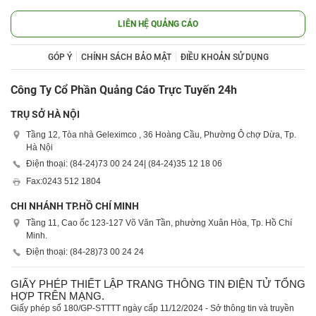
LIÊN HỆ QUẢNG CÁO
GÓP Ý
CHÍNH SÁCH BẢO MẬT
ĐIỀU KHOẢN SỬ DỤNG
Công Ty Cổ Phần Quảng Cáo Trực Tuyến 24h
TRỤ SỞ HÀ NỘI
Tầng 12, Tòa nhà Geleximco , 36 Hoàng Cầu, Phường Ô chợ Dừa, Tp.
Hà Nội
Điện thoại: (84-24)
73 00 24 24
| (84-24)
35 12 18 06
Fax:
0243 512 1804
CHI NHÁNH TP.HỒ CHÍ MINH
Tầng 11, Cao ốc 123-127 Võ Văn Tần, phường Xuân Hòa, Tp. Hồ Chí
Minh.
Điện thoại: (84-28)
73 00 24 24
GIẤY PHÉP THIẾT LẬP TRANG THÔNG TIN ĐIỆN TỬ TỔNG
HỢP TRÊN MẠNG.
Giấy phép số 180/GP-STTTT ngày cấp 11/12/2024 - Sở thông tin và truyền