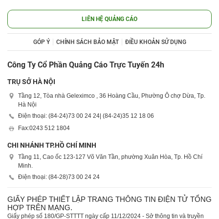
LIÊN HỆ QUẢNG CÁO
GÓP Ý
CHÍNH SÁCH BẢO MẬT
ĐIỀU KHOẢN SỬ DỤNG
Công Ty Cổ Phần Quảng Cáo Trực Tuyến 24h
TRỤ SỞ HÀ NỘI
Tầng 12, Tòa nhà Geleximco , 36 Hoàng Cầu, Phường Ô chợ Dừa, Tp.
Hà Nội
Điện thoại: (84-24)
73 00 24 24
| (84-24)
35 12 18 06
Fax:
0243 512 1804
CHI NHÁNH TP.HỒ CHÍ MINH
Tầng 11, Cao ốc 123-127 Võ Văn Tần, phường Xuân Hòa, Tp. Hồ Chí
Minh.
Điện thoại: (84-28)
73 00 24 24
GIẤY PHÉP THIẾT LẬP TRANG THÔNG TIN ĐIỆN TỬ TỔNG
HỢP TRÊN MẠNG.
Giấy phép số 180/GP-STTTT ngày cấp 11/12/2024 - Sở thông tin và truyền