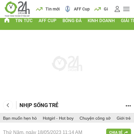
 vàng
Lịch
Tin mới
AFF Cup
Giá vàng
TIN TỨC
AFF CUP
BÓNG ĐÁ
KINH DOANH
GIẢI T
NHỊP SỐNG TRẺ
Bạn muốn hẹn hò
Hotgirl - Hot boy
Chuyện công sở
Giới trẻ
Thứ Năm, ngày 18/05/2023 11:14 AM
CHIA SẺ