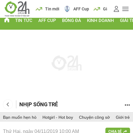
 vàng
Lịch
Tin mới
AFF Cup
Giá vàng
TIN TỨC
AFF CUP
BÓNG ĐÁ
KINH DOANH
GIẢI T
NHỊP SỐNG TRẺ
Bạn muốn hẹn hò
Hotgirl - Hot boy
Chuyện công sở
Giới trẻ
Thứ Hai, ngày 04/11/2019 10:00 AM
CHIA SẺ