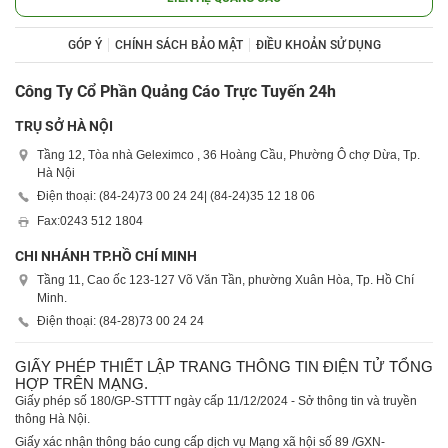
GÓP Ý
CHÍNH SÁCH BẢO MẬT
ĐIỀU KHOẢN SỬ DỤNG
Công Ty Cổ Phần Quảng Cáo Trực Tuyến 24h
TRỤ SỞ HÀ NỘI
Tầng 12, Tòa nhà Geleximco , 36 Hoàng Cầu, Phường Ô chợ Dừa, Tp.
Hà Nội
Điện thoại: (84-24)
73 00 24 24
| (84-24)
35 12 18 06
Fax:
0243 512 1804
CHI NHÁNH TP.HỒ CHÍ MINH
Tầng 11, Cao ốc 123-127 Võ Văn Tần, phường Xuân Hòa, Tp. Hồ Chí
Minh.
Điện thoại: (84-28)
73 00 24 24
GIẤY PHÉP THIẾT LẬP TRANG THÔNG TIN ĐIỆN TỬ TỔNG
HỢP TRÊN MẠNG.
Giấy phép số 180/GP-STTTT ngày cấp 11/12/2024 - Sở thông tin và truyền
thông Hà Nội.
Giấy xác nhận thông báo cung cấp dịch vụ Mạng xã hội số 89 /GXN-