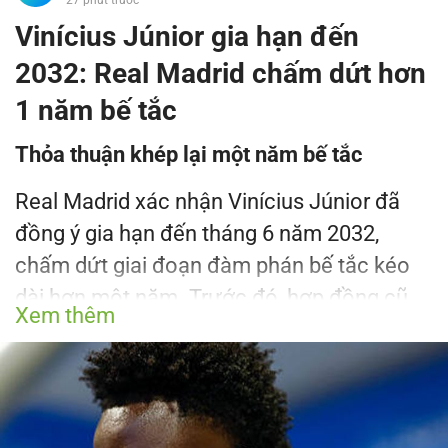
Vinícius Júnior gia hạn đến
2032: Real Madrid chấm dứt hơn
1 năm bế tắc
Thỏa thuận khép lại một năm bế tắc
Real Madrid xác nhận Vinícius Júnior đã
đồng ý gia hạn đến tháng 6 năm 2032,
chấm dứt giai đoạn đàm phán bế tắc kéo
dài hơn một năm. Trước đó, hợp đồng cũ
Xem thêm
của anh chỉ còn thời hạn đến tháng 6 năm
2027, khiến tương lai tại Bernabéu bị đặt
dấu hỏi và thậm chí có khả năng ra đi ngay
mùa hè này nếu không đạt được thỏa