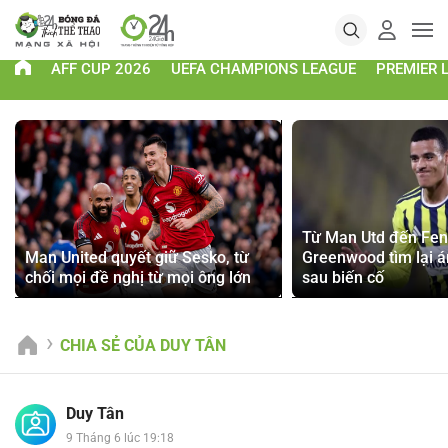
AFF CUP 2026
UEFA CHAMPIONS LEAGUE
PREMIER 
Từ Man Utd đến Fen
Man United quyết giữ Sesko, từ
Greenwood tìm lại 
chối mọi đề nghị từ mọi ông lớn
sau biến cố
CHIA SẺ CỦA DUY TÂN
Duy Tân
9 Tháng 6 lúc 19:18