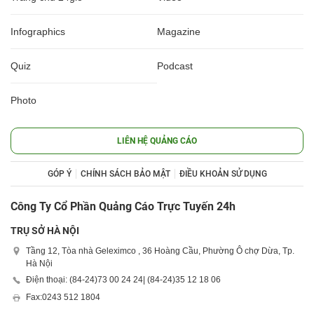
Infographics
Magazine
Quiz
Podcast
Photo
LIÊN HỆ QUẢNG CÁO
GÓP Ý
CHÍNH SÁCH BẢO MẬT
ĐIỀU KHOẢN SỬ DỤNG
Công Ty Cổ Phần Quảng Cáo Trực Tuyến 24h
TRỤ SỞ HÀ NỘI
Tầng 12, Tòa nhà Geleximco , 36 Hoàng Cầu, Phường Ô chợ Dừa, Tp.
Hà Nội
Điện thoại: (84-24)
73 00 24 24
| (84-24)
35 12 18 06
Fax:
0243 512 1804