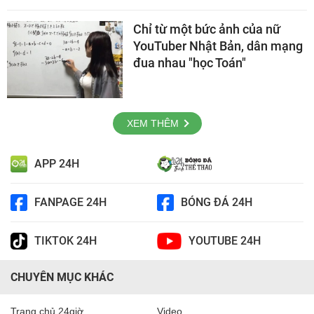
Chỉ từ một bức ảnh của nữ
YouTuber Nhật Bản, dân mạng
đua nhau "học Toán"
XEM THÊM
APP 24H
FANPAGE 24H
BÓNG ĐÁ 24H
TIKTOK 24H
YOUTUBE 24H
CHUYÊN MỤC KHÁC
Trang chủ 24giờ
Video