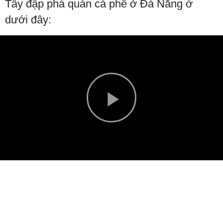
Tây đập phá quán cà phê ở Đà Nẵng ở
dưới đây:
Play
Video