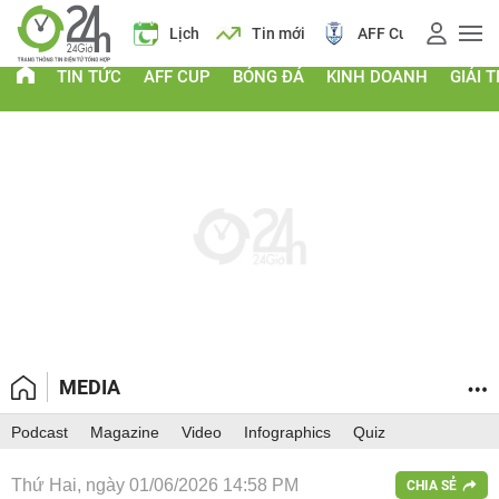
 vàng
Lịch
Tin mới
AFF Cup
Giá vàng
TIN TỨC
AFF CUP
BÓNG ĐÁ
KINH DOANH
GIẢI T
MEDIA
Podcast
Magazine
Video
Infographics
Quiz
Thứ Hai, ngày 01/06/2026 14:58 PM
CHIA SẺ