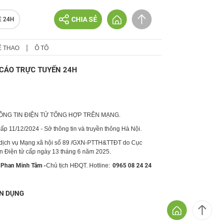
CHIA SẺ
E 24H
Ể THAO
Ô TÔ
CÁO TRỰC TUYẾN 24H
HÔNG TIN ĐIỆN TỬ TỔNG HỢP TRÊN MẠNG.
p 11/12/2024 - Sở thông tin và truyền thông Hà Nội.
 dịch vụ Mạng xã hội số 89 /GXN-PTTH&TTĐT do Cục
in Điện tử cấp ngày 13 tháng 6 năm 2025.
Phan Minh Tâm -
Chủ tịch HĐQT. Hotline:
0965 08 24 24
N DỤNG