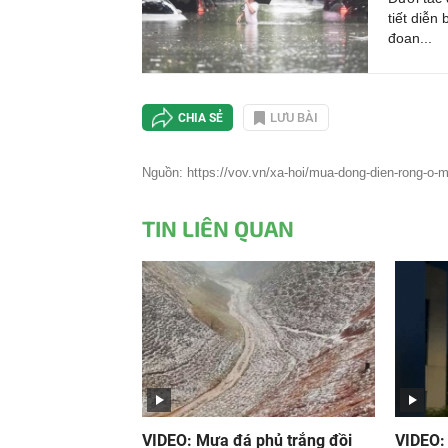
tiết diễn
tại
đoan...
LƯU BÀI
CHIA SẺ
Nguồn: https://vov.vn/xa-hoi/mua-dong-dien-rong-o-mi
TIN LIÊN QUAN
VIDEO: Mưa đá phủ trắng đồi
VIDEO: