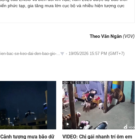
 biến phức tạp, gia tăng mưa lớn cục bộ và nhiều hiện tượng cực
Theo Văn Ngân
(VOV)
en-bac-se-keo-dai-den-bao-gio-...
-
19/05/2026 15:57 PM (GMT+7)
 Cảnh tượng mưa bão dữ
VIDEO: Chị gái nhanh trí ôm em