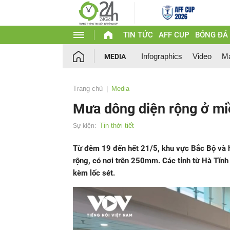
TIN TỨC
AFF CUP
BÓNG ĐÁ
Infographics
Video
Ma
MEDIA
Trang chủ
Media
Mưa dông diện rộng ở mi
Tin thời tiết
Sự kiện:
Từ đêm 19 đến hết 21/5, khu vực Bắc Bộ và 
rộng, có nơi trên 250mm. Các tỉnh từ Hà Tĩnh
kèm lốc sét.