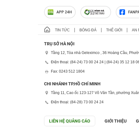
APP 24H
FANP
TIN TỨC
BÓNG ĐÁ
THẾ GIỚI
AN 
TRỤ SỞ HÀ NỘI
Tầng 12, Tòa nhà Geleximco , 36 Hoàng Cầu, Phườ
Điện thoại: (84-24) 73 00 24 24 | (84-24) 35 12 18 0
Fax: 0243 512 1804
CHI NHÁNH TP.HỒ CHÍ MINH
Tầng 11, Cao ốc 123-127 Võ Văn Tần, phường Xuân
Điện thoại: (84-28) 73 00 24 24
LIÊN HỆ QUẢNG CÁO
GIỚI THIỆU
G