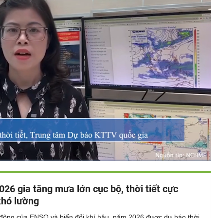
Bật
Toàn
Backward
âm
màn
26 gia tăng mưa lớn cục bộ, thời tiết cực
thanh
hình
hó lường
 động của ENSO và biến đổi khí hậu, năm 2026 được dự báo thời