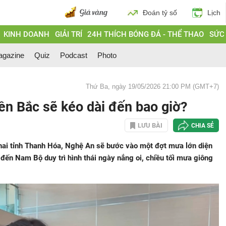
Đoán tỷ số
Lịch
KINH DOANH
GIẢI TRÍ
24H THÍCH BÓNG ĐÁ - THỂ THAO
SỨC
gazine
Quiz
Podcast
Photo
Thứ Ba, ngày 19/05/2026 21:00 PM (GMT+7)
ền Bắc sẽ kéo dài đến bao giờ?
LƯU BÀI
CHIA SẺ
hai tỉnh Thanh Hóa, Nghệ An sẽ bước vào một đợt mưa lớn diện
 đến Nam Bộ duy trì hình thái ngày nắng oi, chiều tối mưa giông