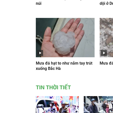
núi
dội ở D
Mưa đá hạt to như nắm tay trút
Mưa đá
xuống Bắc Hà
TIN THỜI TIẾT