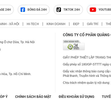
AGE 24H
BÓNG ĐÁ 24H
TIKTOK 24H
YOUTUB
NINH - XÃ HỘI
HI-TECH
KINH DOANH
ĐẸP
GIẢI TRÍ
TH
[CLIP]: Toàn cảnh vụ khám xét
nhà Huấn Hoa Hồng
CÔNG TY CỔ PHẦN QUẢNG 
ng Ô chợ Dừa, Tp. Hà Nội
6
GIẤY PHÉP THIẾT LẬP TRANG T
Giấy phép số 180/GP-STTTT ngày cấ
Giấy xác nhận thông báo cung cấp
 Hòa, Tp. Hồ Chí Minh.
Phát thanh, Truyền hình và Thông t
Chịu trách nhiệm quản lý nội dung:
ÓP Ý
CHÍNH SÁCH BẢO MẬT
ĐIỀU KHOẢN SỬ DỤNG
TUYỂ