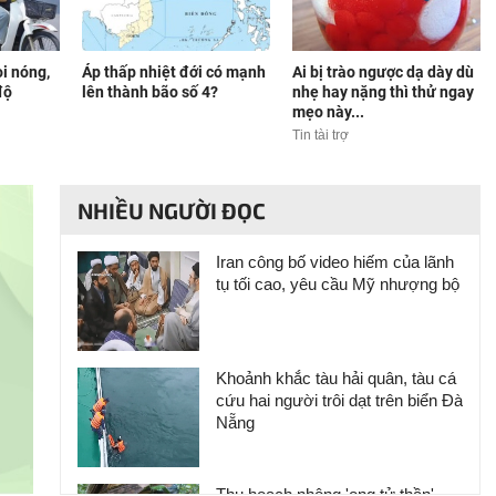
i nóng,
Áp thấp nhiệt đới có mạnh
Ai bị trào ngược dạ dày dù
độ
lên thành bão số 4?
nhẹ hay nặng thì thử ngay
mẹo này...
Tin tài trợ
NHIỀU NGƯỜI ĐỌC
Iran công bố video hiếm của lãnh
tụ tối cao, yêu cầu Mỹ nhượng bộ
Khoảnh khắc tàu hải quân, tàu cá
cứu hai người trôi dạt trên biển Đà
Nẵng
Thu hoạch nhộng 'ong tử thần'