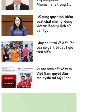
Xaysomphone
Phomvihane trong 2
ngày
Bổ sung quy định, kiểm
soát chặt chẽ nội dung
viết về lãnh tụ, lịch sử
dân tộc
Giây phút trở về đất liền
của cô gái trôi dạt 8 giờ
trên biển
Vì sao sớm hết vé xem
Việt Nam quyết đấu
Malaysia tại Mỹ Đình?