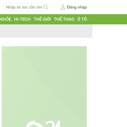
Đăng nhập
 KHỎE
HI-TECH
THẾ GIỚI
THỂ THAO
Ô TÔ