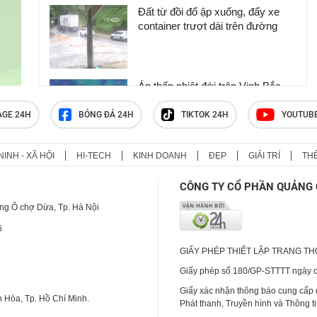
Đất từ đồi đổ ập xuống, đẩy xe
container trượt dài trên đường
Áp thấp nhiệt đới trên Vịnh Bắc
Bộ có đi vào đất liền Việt Nam?
AGE 24H
BÓNG ĐÁ 24H
TIKTOK 24H
YOUTUB
NINH - XÃ HỘI
HI-TECH
KINH DOANH
ĐẸP
GIẢI TRÍ
TH
Ám ảnh lời kể của học sinh trong
vụ xả súng khiến 9 người thiệt
CÔNG TY CỔ PHẦN QUẢNG 
mạng ở Thái Lan: ‘Em tưởng
mình sẽ chết’
ng Ô chợ Dừa, Tp. Hà Nội
6
GIẤY PHÉP THIẾT LẬP TRANG T
Giấy phép số 180/GP-STTTT ngày cấ
Giấy xác nhận thông báo cung cấp
 Hòa, Tp. Hồ Chí Minh.
Phát thanh, Truyền hình và Thông t