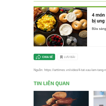
hiện
4 món 
tại
bị ung
Bữa sáng
LƯU BÀI
CHIA SẺ
Nguồn: https://arttimes.vn/video/4-tat-xau-lam-tang-n
TIN LIÊN QUAN