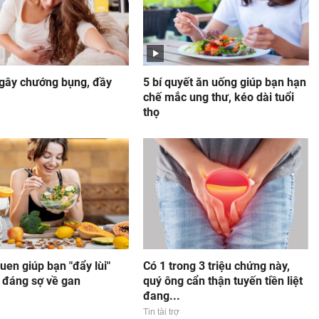
 gây chướng bụng, đầy
5 bí quyết ăn uống giúp bạn hạn
chế mắc ung thư, kéo dài tuổi
thọ
quen giúp bạn "đẩy lùi"
Có 1 trong 3 triệu chứng này,
ý đáng sợ về gan
quý ông cẩn thận tuyến tiền liệt
đang...
Tin tài trợ