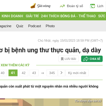
Đoán tỷ số
Lịch
KINH DOANH
GIẢI TRÍ
24H THÍCH BÓNG ĐÁ - THỂ THAO
SỨC
gazine
Quiz
Podcast
Photo
Chủ Nhật, ngày 15/01/2023 18:59 PM (GMT+7)
ơ bị bệnh ung thư thực quản, dạ dày
LƯU BÀI
CHIA SẺ
XEM THÊM CÁC KỲ
41
40
42
43
345
Kỳ mới nhất
c quản còn xuất phát từ một nguyên nhân mà nhiều người không