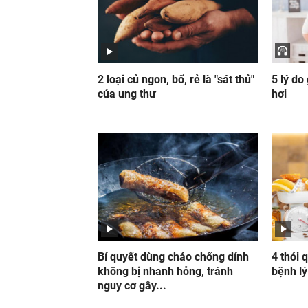
2 loại củ ngon, bổ, rẻ là "sát thủ"
5 lý do
của ung thư
hơi
Bí quyết dùng chảo chống dính
4 thói 
không bị nhanh hỏng, tránh
bệnh l
nguy cơ gây...