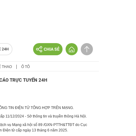
CHIA SẺ
E 24H
Ể THAO
Ô TÔ
CÁO TRỰC TUYẾN 24H
HÔNG TIN ĐIỆN TỬ TỔNG HỢP TRÊN MẠNG.
p 11/12/2024 - Sở thông tin và truyền thông Hà Nội.
 dịch vụ Mạng xã hội số 89 /GXN-PTTH&TTĐT do Cục
in Điện tử cấp ngày 13 tháng 6 năm 2025.