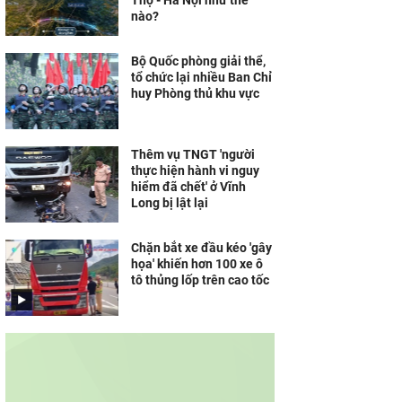
Thọ - Hà Nội như thế
nào?
Bộ Quốc phòng giải thể,
tổ chức lại nhiều Ban Chỉ
huy Phòng thủ khu vực
Thêm vụ TNGT 'người
thực hiện hành vi nguy
hiểm đã chết' ở Vĩnh
Long bị lật lại
Chặn bắt xe đầu kéo 'gây
họa' khiến hơn 100 xe ô
tô thủng lốp trên cao tốc