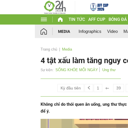
TIN TỨC
AFF CUP
BÓNG ĐÁ
Infographics
Video
Ma
MEDIA
Trang chủ
Media
4 tật xấu làm tăng nguy c
SỐNG KHỎE MỖI NGÀY
Ung thư
Sự kiện:
Kỳ đầu tiên
1
39
Không chỉ do thói quen ăn uống, ung thư thự
để ý.