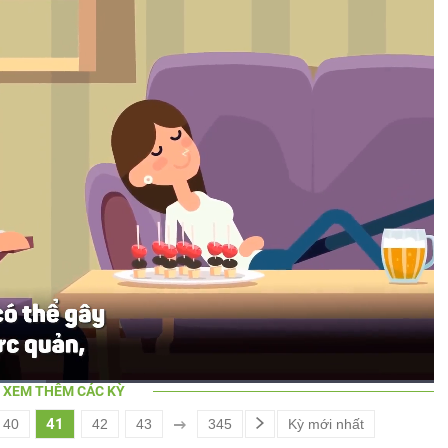
XEM THÊM CÁC KỲ
Bật
Toàn
Backward
41
40
42
43
345
Kỳ mới nhất
âm
màn
thanh
hình