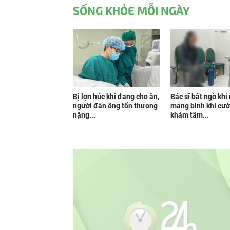
SỐNG KHỎE MỖI NGÀY
Bị lợn húc khi đang cho ăn,
Bác sĩ bất ngờ khi
người đàn ông tổn thương
mang bình khí cườ
nặng...
khám tâm...