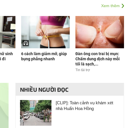
Xem thêm
 nữ sinh
6 cách làm giảm mỡ, giúp
Đàn ông con trai bị mụn:
i đi
bụng phẳng nhanh
Chấm dung dịch này mỗi
tối là sạch,...
Tin tài trợ
NHIỀU NGƯỜI ĐỌC
[CLIP]: Toàn cảnh vụ khám xét
nhà Huấn Hoa Hồng