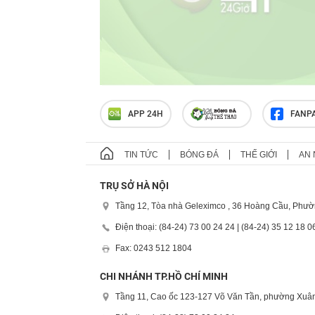
APP 24H
FANP
TIN TỨC
BÓNG ĐÁ
THẾ GIỚI
AN 
TRỤ SỞ HÀ NỘI
Tầng 12, Tòa nhà Geleximco , 36 Hoàng Cầu, Phườ
Điện thoại: (84-24) 73 00 24 24 | (84-24) 35 12 18 0
Fax: 0243 512 1804
CHI NHÁNH TP.HỒ CHÍ MINH
Tầng 11, Cao ốc 123-127 Võ Văn Tần, phường Xuân