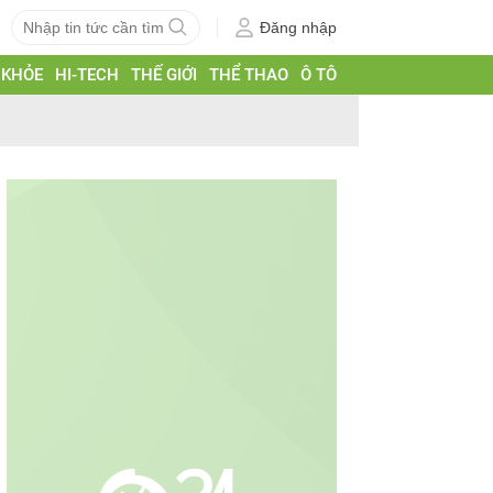
Đăng nhập
 KHỎE
HI-TECH
THẾ GIỚI
THỂ THAO
Ô TÔ