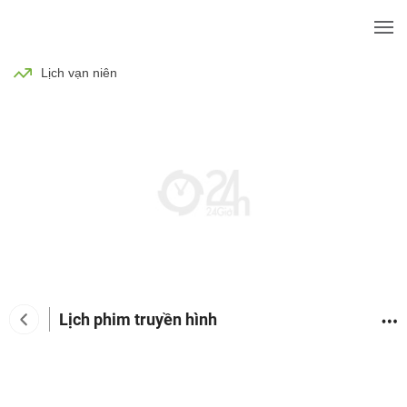
BÓNG ĐÁ
TIN TỨC
SỨC KHỎE
Lịch vạn niên
Lịch phim truyền hình
Tin tức giải trí
Phim
Ca nhạc
TV Show
Đàn 