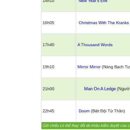
14h10
New Year's Eve
16h05
Christmas With The Kranks
17h40
A Thousand Words
19h10
Mirror Mirror
(Nàng Bạch Tu
Man On A Ledge
(Người
21h00
22h45
Doom
(
Biệt Đội Tử Thần)
Giờ chiếu có thể thay đổi do khâu kiểm duyệt của c