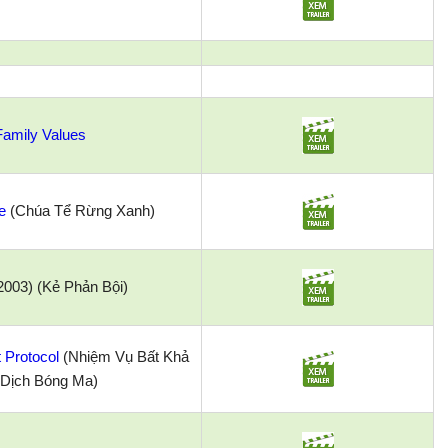
amily Values
e
(Chúa Tể Rừng Xanh)
2003) (Kẻ Phản Bội)
 Protocol
(Nhiệm Vụ Bất Khả
n Dịch Bóng Ma)