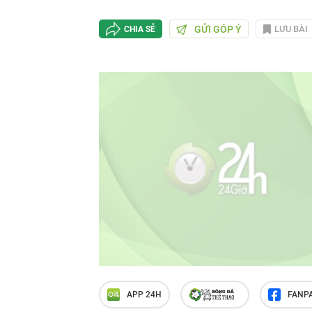
GỬI GÓP Ý
LƯU BÀI
CHIA SẺ
APP 24H
FANP