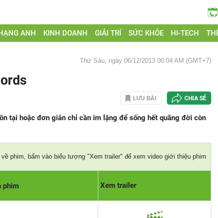
 HẠNG ANH
KINH DOANH
GIẢI TRÍ
SỨC KHỎE
HI-TECH
THẾ
Thứ Sáu, ngày 06/12/2013 00:04 AM (GMT+7)
ords
LƯU BÀI
CHIA SẺ
tồn tại hoặc đơn giản chỉ cần im lặng để sống hết quãng đời còn
về phim, bấm vào biểu tượng "Xem trailer" để xem video giới thiệu phim
Xem trailer
n phim