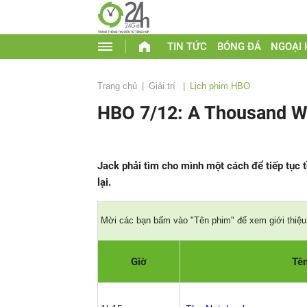
TIN TỨC
BÓNG ĐÁ
NGOẠI
Trang chủ
Giải trí
Lịch phim HBO
HBO 7/12: A Thousand W
Jack phải tìm cho mình một cách để tiếp tục 
lại.
Mời các bạn bấm vào "Tên phim" để xem giới thiệu 
Giờ
Tê