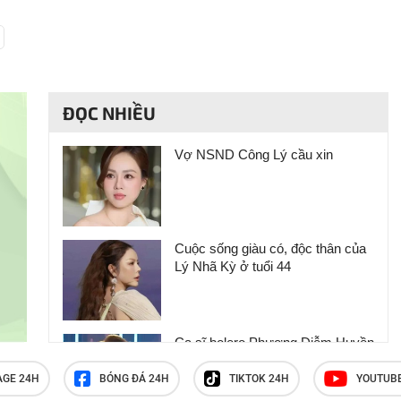
ĐỌC NHIỀU
Vợ NSND Công Lý cầu xin
Cuộc sống giàu có, độc thân của
Lý Nhã Kỳ ở tuổi 44
Ca sĩ bolero Phương Diễm Huyền
trước khi bị bắt
AGE 24H
BÓNG ĐÁ 24H
TIKTOK 24H
YOUTUB