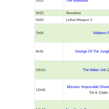
1h15
The Notebook
3h25
Showtime
5h00
Lethal Weapon 3
Addams F
7h00
George Of The Jungl
8h35
The Italian Job
(
10h10
Mission: Impossible Ghost
12h00
Thi 4: Chiế