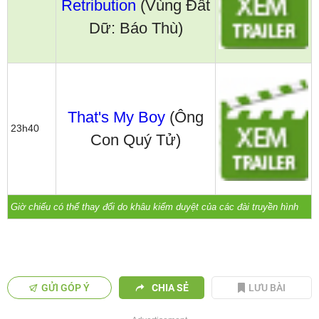
Retribution
(Vùng Đất
Dữ: Báo Thù)
That's My Boy
(Ông
23h40
Con Quý Tử)
Giờ chiếu có thể thay đổi do khâu kiểm duyệt của các đài truyền hình
GỬI GÓP Ý
CHIA SẺ
LƯU BÀI