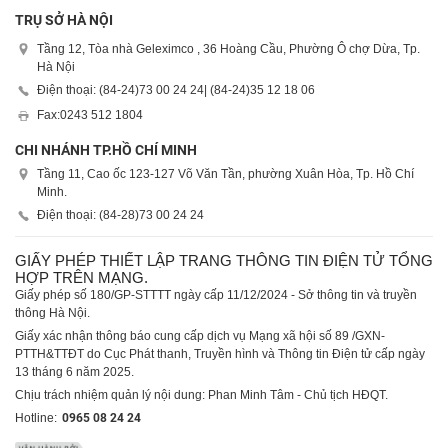
TRỤ SỞ HÀ NỘI
Tầng 12, Tòa nhà Geleximco , 36 Hoàng Cầu, Phường Ô chợ Dừa, Tp.
Hà Nội
Điện thoại: (84-24)
73 00 24 24
| (84-24)
35 12 18 06
Fax:
0243 512 1804
CHI NHÁNH TP.HỒ CHÍ MINH
Tầng 11, Cao ốc 123-127 Võ Văn Tần, phường Xuân Hòa, Tp. Hồ Chí
Minh.
Điện thoại: (84-28)
73 00 24 24
GIẤY PHÉP THIẾT LẬP TRANG THÔNG TIN ĐIỆN TỬ TỔNG
HỢP TRÊN MẠNG.
Giấy phép số 180/GP-STTTT ngày cấp 11/12/2024 - Sở thông tin và truyền
thông Hà Nội.
Giấy xác nhận thông báo cung cấp dịch vụ Mạng xã hội số 89 /GXN-
PTTH&TTĐT do Cục Phát thanh, Truyền hình và Thông tin Điện tử cấp ngày
13 tháng 6 năm 2025.
Chịu trách nhiệm quản lý nội dung: Phan Minh Tâm - Chủ tịch HĐQT.
Hotline:
0965 08 24 24