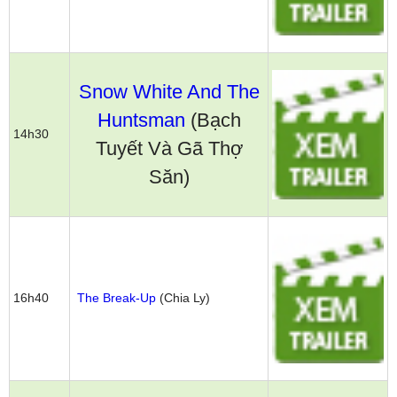
Snow White And The
Huntsman
(Bạch
14h30
Tuyết Và Gã Thợ
Săn)
16h40
The Break-Up
(Chia Ly)