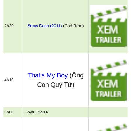
2h20
Straw Dogs (2011)
(Chó Rơm)
That's My Boy
(Ông
4h10
Con Quý Tử)
6h00
Joyful Noise