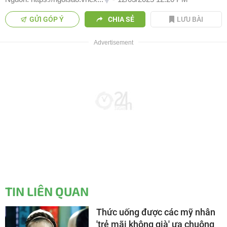
GỬI GÓP Ý
CHIA SẺ
LƯU BÀI
TIN LIÊN QUAN
Thức uống được các mỹ nhân
'trẻ mãi không già' ưa chuộng