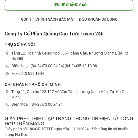
LIÊN HỆ QUẢNG CÁO
GÓP Ý
CHÍNH SÁCH BẢO MẬT
ĐIỀU KHOẢN SỬ DỤNG
Công Ty Cổ Phần Quảng Cáo Trực Tuyến 24h
TRỤ SỞ HÀ NỘI
Tầng 12, Tòa nhà Geleximco , 36 Hoàng Cầu, Phường Ô chợ Dừa, Tp.
Hà Nội
Điện thoại: (84-24)
73 00 24 24
| (84-24)
35 12 18 06
Fax:
0243 512 1804
CHI NHÁNH TP.HỒ CHÍ MINH
Tầng 11, Cao ốc 123-127 Võ Văn Tần, phường Xuân Hòa, Tp. Hồ Chí
Minh.
Điện thoại: (84-28)
73 00 24 24
GIẤY PHÉP THIẾT LẬP TRANG THÔNG TIN ĐIỆN TỬ TỔNG
HỢP TRÊN MẠNG.
Giấy phép số 180/GP-STTTT ngày cấp 11/12/2024 - Sở thông tin và truyền
thông Hà Nội.