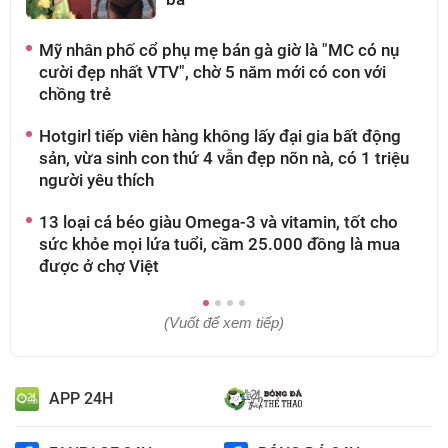
Mỹ nhân phố cổ phụ mẹ bán gà giờ là "MC có nụ
A
cười đẹp nhất VTV", chờ 5 năm mới có con với
g
chồng trẻ
t
Hotgirl tiếp viên hàng không lấy đại gia bất động
M
sản, vừa sinh con thứ 4 vẫn đẹp nõn nà, có 1 triệu
g
người yêu thích
g
13 loại cá béo giàu Omega-3 và vitamin, tốt cho
N
sức khỏe mọi lứa tuổi, cầm 25.000 đồng là mua
t
được ở chợ Việt
đ
(Vuốt để xem tiếp)
APP 24H