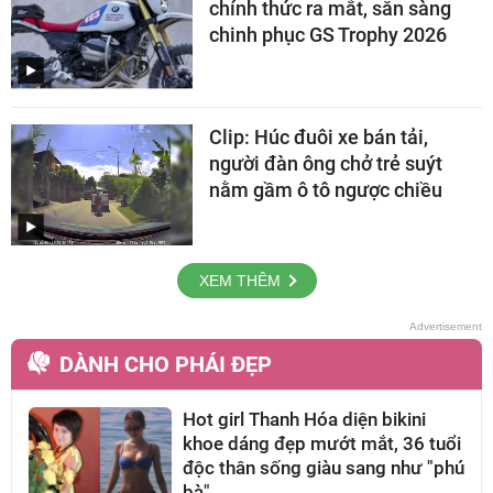
chính thức ra mắt, sẵn sàng
chinh phục GS Trophy 2026
Clip: Húc đuôi xe bán tải,
người đàn ông chở trẻ suýt
nằm gầm ô tô ngược chiều
XEM THÊM
DÀNH CHO PHÁI ĐẸP
Hot girl Thanh Hóa diện bikini
khoe dáng đẹp mướt mắt, 36 tuổi
độc thân sống giàu sang như "phú
bà"