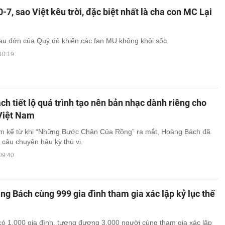
-7, sao Việt kêu trời, đặc biệt nhất là cha con MC Lại
au đớn của Quỷ đỏ khiến các fan MU không khỏi sốc.
10:19
h tiết lộ quá trình tạo nên bản nhạc dành riêng cho
Việt Nam
m kể từ khi “Những Bước Chân Của Rồng” ra mắt, Hoàng Bách đã
 câu chuyện hậu kỳ thú vị.
09:40
ng Bách cùng 999 gia đình tham gia xác lập kỷ lục thế
ó 1.000 gia đình, tương đương 3.000 người cùng tham gia xác lập