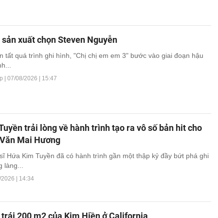
à sản xuất chọn Steven Nguyễn
n tất quá trình ghi hình, "Chị chị em em 3" bước vào giai đoạn hậu
h...
p |
07/08/2026 | 15:47
uyền trải lòng về hành trình tạo ra vô số bản hit cho
, Văn Mai Hương
 sĩ Hứa Kim Tuyền đã có hành trình gần một thập kỷ đầy bứt phá ghi
 làng...
/2026 | 14:34
trái 200 m2 của Kim Hiền ở California