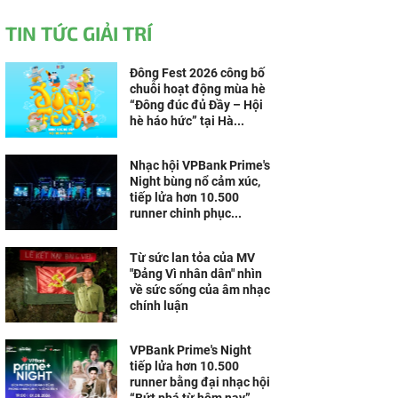
TIN TỨC GIẢI TRÍ
Đông Fest 2026 công bố
chuỗi hoạt động mùa hè
“Đông đúc đủ Đầy – Hội
hè háo hức” tại Hà...
Nhạc hội VPBank Prime's
Night bùng nổ cảm xúc,
tiếp lửa hơn 10.500
runner chinh phục...
Từ sức lan tỏa của MV
"Đảng Vì nhân dân" nhìn
về sức sống của âm nhạc
chính luận
VPBank Prime's Night
tiếp lửa hơn 10.500
runner bằng đại nhạc hội