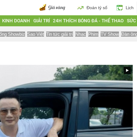
Đoán tỷ số
Lịch
KINH DOANH
GIẢI TRÍ
24H THÍCH BÓNG ĐÁ - THỂ THAO
SỨC
ống Showbiz
Sao Việt
Tin tức giải trí
Nhạc
Phim
TV Show
Đàn ôn