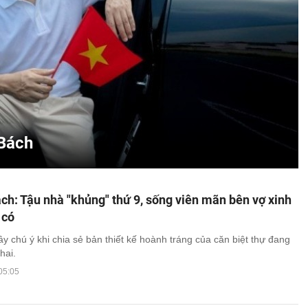
 Bách
h: Tậu nhà "khủng" thứ 9, sống viên mãn bên vợ xinh
 có
ây chú ý khi chia sẻ bản thiết kế hoành tráng của căn biệt thự đang
hai.
05:05