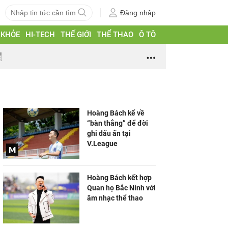
Đăng nhập
 KHỎE
HI-TECH
THẾ GIỚI
THỂ THAO
Ô TÔ
g
Hoàng Bách kể về
“bàn thắng” để đời
ghi dấu ấn tại
V.League
Hoàng Bách kết hợp
Quan họ Bắc Ninh với
âm nhạc thể thao