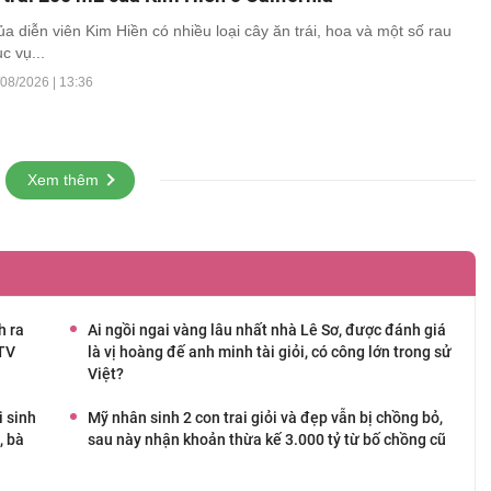
a diễn viên Kim Hiền có nhiều loại cây ăn trái, hoa và một số rau
c vụ...
08/2026 | 13:36
Xem thêm
h ra
Ai ngồi ngai vàng lâu nhất nhà Lê Sơ, được đánh giá
VTV
là vị hoàng đế anh minh tài giỏi, có công lớn trong sử
Việt?
i sinh
Mỹ nhân sinh 2 con trai giỏi và đẹp vẫn bị chồng bỏ,
, bà
sau này nhận khoản thừa kế 3.000 tỷ từ bố chồng cũ