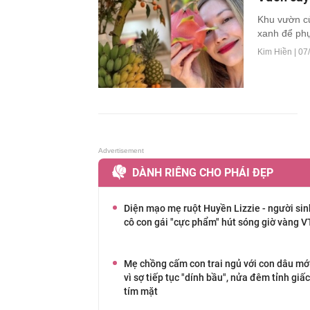
Khu vườn củ
xanh để phụ
Kim Hiền |
07/
DÀNH RIÊNG CHO PHÁI ĐẸP
Diện mạo mẹ ruột Huyền Lizzie - người sin
cô con gái "cực phẩm" hút sóng giờ vàng 
Mẹ chồng cấm con trai ngủ với con dâu mớ
vì sợ tiếp tục "dính bầu", nửa đêm tỉnh giấc
tím mặt