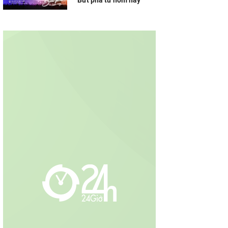
“Bứt phá từ hôm nay”