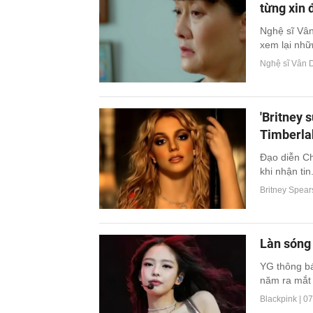
từng xin đ
Nghệ sĩ Vân
xem lại nhữ
Nghệ sĩ Vân 
'Britney 
Timberla
Đạo diễn Ch
khi nhận tin.
Britney Spear
Làn sóng 
YG thông bá
năm ra mắt 
Blackpink |
07