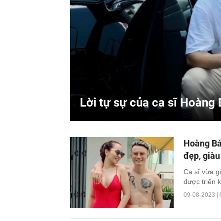
Lời tự sự của ca sĩ Hoàng
Hoàng Bác
đẹp, giàu
Ca sĩ vừa g
được triển k
09-08-2023 | 