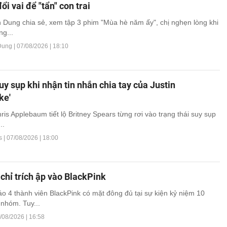
ổi vai để "tẩn" con trai
 Dung chia sẻ, xem tập 3 phim "Mùa hè năm ấy", chị nghẹn lòng khi
ng...
Dung |
07/08/2026 | 18:10
suy sụp khi nhận tin nhắn chia tay của Justin
ke'
ris Applebaum tiết lộ Britney Spears từng rơi vào trạng thái suy sụp
..
s |
07/08/2026 | 18:00
chỉ trích ập vào BlackPink
o 4 thành viên BlackPink có mặt đông đủ tại sự kiện kỷ niệm 10
nhóm. Tuy...
/08/2026 | 16:58