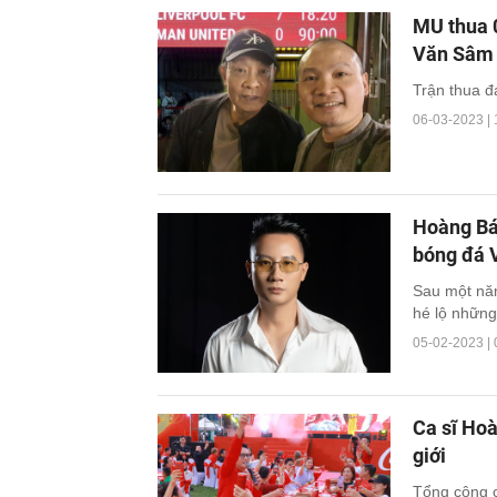
MU thua 0
Văn Sâm
Trận thua đ
06-03-2023 | 
Hoàng Bác
bóng đá 
Sau một nă
hé lộ những
05-02-2023 | 
Ca sĩ Hoà
giới
Tổng cộng c