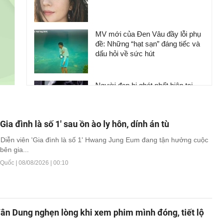
MV mới của Đen Vâu đầy lỗi phụ
đề: Những “hạt sạn” đáng tiếc và
dấu hỏi về sức hút
Người đẹp bị ghét nhất hiện tại
Gia đình là số 1' sau ồn ào ly hôn, dính án tù
Vườn cây trái 200 m2 của Kim
Diễn viên 'Gia đình là số 1' Hwang Jung Eum đang tận hưởng cuộc
Hiền ở California
bên gia...
Quốc |
08/08/2026 | 00:10
ân Dung nghẹn lòng khi xem phim mình đóng, tiết lộ