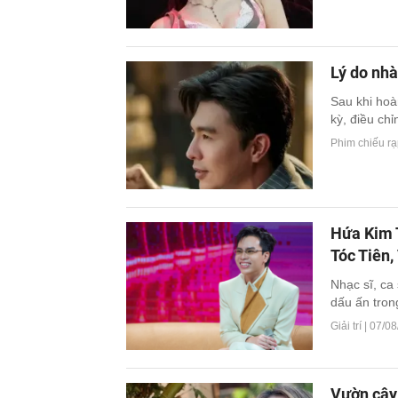
Lý do nh
Sau khi hoà
kỳ, điều chỉn
Phim chiếu rạ
Hứa Kim T
Tóc Tiên
Nhạc sĩ, ca
dấu ấn trong
Giải trí |
07/08
Vườn cây 