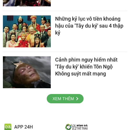
Những kỷ lục vô tiền khoáng
hậu của 'Tây du ký' sau 4 thập
kỷ
Cảnh phim nguy hiểm nhất
'Tây du ký' khiến Tôn Ngộ
Không suýt mất mạng
XEM THÊM
APP 24H