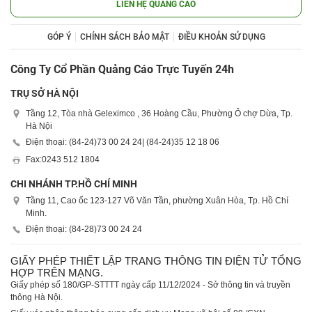
LIÊN HỆ QUẢNG CÁO
GÓP Ý
CHÍNH SÁCH BẢO MẬT
ĐIỀU KHOẢN SỬ DỤNG
Công Ty Cổ Phần Quảng Cáo Trực Tuyến 24h
TRỤ SỞ HÀ NỘI
Tầng 12, Tòa nhà Geleximco , 36 Hoàng Cầu, Phường Ô chợ Dừa, Tp.
Hà Nội
Điện thoại: (84-24)
73 00 24 24
| (84-24)
35 12 18 06
Fax:
0243 512 1804
CHI NHÁNH TP.HỒ CHÍ MINH
Tầng 11, Cao ốc 123-127 Võ Văn Tần, phường Xuân Hòa, Tp. Hồ Chí
Minh.
Điện thoại: (84-28)
73 00 24 24
GIẤY PHÉP THIẾT LẬP TRANG THÔNG TIN ĐIỆN TỬ TỔNG
HỢP TRÊN MẠNG.
Giấy phép số 180/GP-STTTT ngày cấp 11/12/2024 - Sở thông tin và truyền
thông Hà Nội.