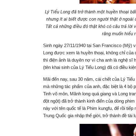
Lý Tiểu Long đã trở thành một huyền thoại bấ
nhưng ít ai biết được con người thật ở ngoà
Tất cả những điều đó thật khó có câu trả lời 
rằng muốn hiểu r
Sinh ngày 27/11/1940 tại San Francisco (Mỹ) 
Long được xem là huyền thoại, không chỉ của 
thì điện ảnh là duyên nợ vì cha anh là nghệ s
(tên khai sinh của Lý Tiểu Long) đã có điều kiệ
Mãi đến nay, sau 30 năm, cái chết của Lý Tiểu L
mà những tác phẩm của anh, đặc biệt là 4 bộ
Tinh võ môn, Mãnh long quá giang và Long tran
đột ngột) đã trở thành kinh điển của dòng phim
này với tên quốc tế là Phim kungfu, để rồi tiếp
Trung Quốc gia nhập thế giới, trở thành đề tài