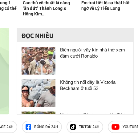
tung 1
Cao thủ võ thuật kĩ năng
Em trai tiết lộ sự thật bất
ng có thể
"ăn đứt" Thành Long &
ngờ về Lý Tiểu Long
Hồng Kim...
ĐỌC NHIỀU
Biển người vây kín nhà thờ xem
đám cưới Ronaldo
Không tin nổi đây là Victoria
Beckham ở tuổi 52
Quán quân "Cười xuyên Việt" bán
hết xe Mercedes, đồng hồ Rolex,
đi làm tranh đính đá kiếm sống
AGE 24H
BÓNG ĐÁ 24H
TIKTOK 24H
YOUTUB