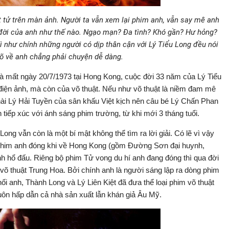
t tử trên màn ảnh. Người ta vẫn xem lại phim anh, vẫn say mê anh
i đời của anh như thế nào. Ngạo mạn? Đa tình? Khó gần? Hư hỏng?
vì như chính những người có dịp thân cận với Lý Tiểu Long đều nói
õ về anh chẳng phải chuyện dễ dàng.
và mất ngày 20/7/1973 tại Hong Kong, cuộc đời 33 năm của Lý Tiểu
điện ảnh, mà còn của võ thuật. Nếu như võ thuật là niềm đam mê
ĩ hài Lý Hải Tuyền của sân khấu Việt kịch nên câu bé Lý Chấn Phan
n tiếp xúc với ánh sáng phim trường, từ khi mới 3 tháng tuổi.
ong vẫn còn là một bí mật không thể tìm ra lời giải. Có lẽ vì vậy
 phim anh đóng khi về Hong Kong (gồm Đường Sơn đại huynh,
h hổ đấu. Riêng bộ phim Tử vong du hí anh đang đóng thì qua đời
 võ thuật Trung Hoa. Bởi chính anh là người sáng lập ra dòng phim
 nối anh, Thành Long và Lý Liên Kiệt đã đưa thể loại phim võ thuật
 luôn hấp dẫn cả nhà sản xuất lẫn khán giả Âu Mỹ.