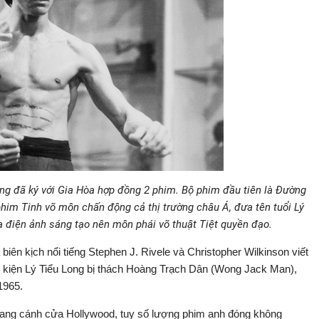
ng đã ký với Gia Hòa hợp đồng 2 phim. Bộ phim đầu tiên là Đường
phim Tinh võ môn chấn động cả thị trường châu Á, đưa tên tuổi Lý
a điện ảnh sáng tạo nên môn phái võ thuật Tiệt quyền đạo.
biên kịch nổi tiếng Stephen J. Rivele và Christopher Wilkinson viết
ự kiện Lý Tiểu Long bị thách Hoàng Trạch Dân (Wong Jack Man),
1965.
toang cánh cửa Hollywood, tuy số lượng phim anh đóng không