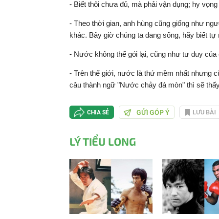
- Biết thôi chưa đủ, mà phải vận dụng; hy vọn
- Theo thời gian, anh hùng cũng giống như ngư
khác. Bây giờ chúng ta đang sống, hãy biết tự 
- Nước không thể gói lại, cũng như tư duy của 
- Trên thế giới, nước là thứ mềm nhất nhưng c
câu thành ngữ "Nước chảy đá mòn" thì sẽ thấy
GỬI GÓP Ý
LƯU BÀI
CHIA SẺ
LÝ TIỂU LONG