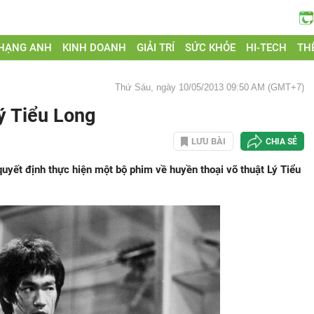
 HẠNG ANH
KINH DOANH
GIẢI TRÍ
SỨC KHỎE
HI-TECH
THẾ
Thứ Sáu, ngày 10/05/2013 09:50 AM (GMT+7)
ý Tiểu Long
LƯU BÀI
CHIA SẺ
yết định thực hiện một bộ phim về huyền thoại võ thuật Lý Tiểu