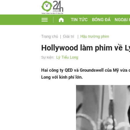
TIN TỨC
BÓNG ĐÁ
NGOẠI
Trang chủ
Giải trí
Hậu trường phim
Hollywood làm phim về L
Lý Tiểu Long
Sự kiện:
Hai công ty QED và Groundswell của Mỹ vừa qu
Long với kinh phí lớn.