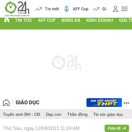
 vàng
Lịch
Tin mới
AFF Cup
Giá vàng
TIN TỨC
AFF CUP
BÓNG ĐÁ
KINH DOANH
GIẢI T
GIÁO DỤC
Tuyển sinh ĐH - CĐ
Dạy con
Thần đồng
Tin tức giáo dục
Thứ Sáu, ngày 12/04/2013 11:24 AM
CHIA SẺ