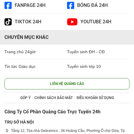
FANPAGE 24H
BÓNG ĐÁ 24H
TIKTOK 24H
YOUTUBE 24H
CHUYÊN MỤC KHÁC
Trang chủ 24giờ
Tuyển sinh ĐH - CĐ
Tin tức Giáo dục
Tuyển sinh lớp 10
LIÊN HỆ QUẢNG CÁO
GÓP Ý
CHÍNH SÁCH BẢO MẬT
ĐIỀU KHOẢN SỬ DỤNG
Công Ty Cổ Phần Quảng Cáo Trực Tuyến 24h
TRỤ SỞ HÀ NỘI
Tầng 12, Tòa nhà Geleximco , 36 Hoàng Cầu, Phường Ô chợ Dừa, Tp.