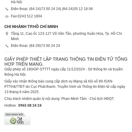
Hà Nội
Điện thoại: (84-24)
73 00 24 24
| (84-24)
35 12 18 06
Fax:
0243 512 1804
CHI NHÁNH TP.HỒ CHÍ MINH
Tầng 11, Cao ốc 123-127 Võ Văn Tần, phường Xuân Hòa, Tp. Hồ Chí
Minh.
Điện thoại: (84-28)
73 00 24 24
GIẤY PHÉP THIẾT LẬP TRANG THÔNG TIN ĐIỆN TỬ TỔNG
HỢP TRÊN MẠNG.
Giấy phép số 180/GP-STTTT ngày cấp 11/12/2024 - Sở thông tin và truyền
thông Hà Nội.
Giấy xác nhận thông báo cung cấp dịch vụ Mạng xã hội số 89 /GXN-
PTTH&TTĐT do Cục Phát thanh, Truyền hình và Thông tin Điện tử cấp ngày
13 tháng 6 năm 2025.
Chịu trách nhiệm quản lý nội dung: Phan Minh Tâm - Chủ tịch HĐQT.
Hotline:
0965 08 24 24